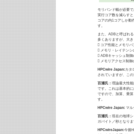
モリバンド幅が必要で
実行コア数を減らすと
コアの内1コアしか動
す。
また、ADBと呼ばれる
多くありますが、大き
 コア性能とメモリ
 メモリ・レイテンシ
 ADBキャッシュ制
 メモリアクセス制御
HPCwire Japan:
カタ
されていますが、この
百瀬氏：
理論最大性能
です。これは基本的に
ですので、加算、乗算
す。
HPCwire Japan:
マル
百瀬氏：
現在の地球シ
ガバイト／秒となりま
HPCwireJapan:
今後