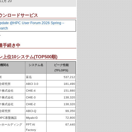
11月 20
ウンロードサービス
pdate @HPC User Forum 2026 Spring –
earch
。
達手続き中
上位10システム(TOP500順)
機関名
システム名
ピーク性能
(TFLOPS)
所
富岳
537,212
合研究所
ABCI 3.0
181,490
ク株式会社
CHIE-4
151,880
ク株式会社
CHIE-3
138,320
ク株式会社
CHIE-2
138,320
合研究所
ABCI-Q
99,350
HPC基盤施設
Miyabi-G
72,800
パンホールディング
FPT AI
67,440
Factory