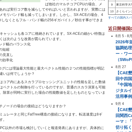
ば他社のマルチコアCPUの場合、メ
9
東京科学大
あれば実行コア数を減らしてやればいいと言われますが、実際には
10
さくらイン
メモリバンド幅も減ってしまいます。しかし、SX-ACEの場合、4
すべての国内スパ
作しなくともフル・バンド幅の256ギガバイト／秒出す事ができま
近日開催国
キャッシュも各コアに格納されています。SX-ACEの細かい特徴は
8月 5
-
8月
くは次のような改善が図られています。
2026
バンド幅のバランス化
協調処
の短縮
ー・ワ
御の見直し
（SWoP
の効率化
8月 27
ログには理論最大性能と最大ベクトル性能の２つの性能指標が明記
【CAE
違いは何でしょうか？
回中四国
はコア内にあるスカラプロセッシングユニットの性能を足した数値
『中国
はベクトルの制御を行っているのですが、普通のスカラ演算も可能
ジタル
、除算が同時に実行した場合の性能数値を足したものとなっていま
活用事
9月 4
チノードの場合の接続はどうなりますか？
【CAE
ミュレータと同じFatTree構造の接続になります。転送速度は8ギ
回関西C
す。
ーマ：「
切り拓
HPC以外の市場も検討していくと報道発表にありますが、具体的に