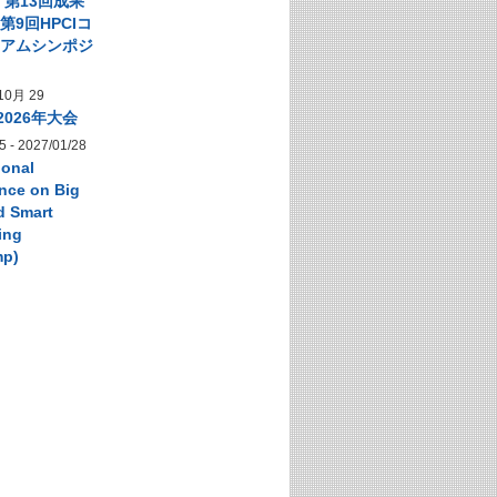
】第13回成果
第9回HPCIコ
シアムシンポジ
10月 29
2026年大会
5
-
2027/01/28
ional
nce on Big
d Smart
ing
mp)