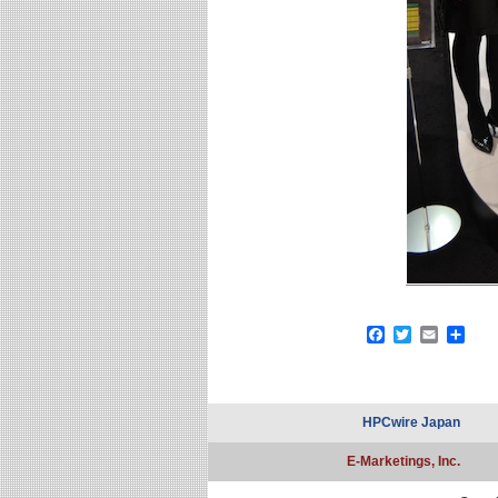
Facebook
Twitter
Email
共
有
HPCwire Japan
E-Marketings, Inc.