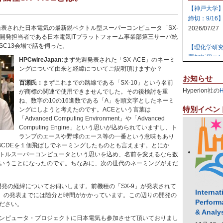
【神戸大学
締切：9/16
品発表された日本電気の最新鋭ベクトル型スーパーコンピュータ「SX-
2026/07/27
品開発担当者である日本電気ITプラットフォーム事業部第三サーバ統
SC13会場で話を伺った。
【理化学研
置解析用コン
HPCwireJapan:
まず先週発表された「SX-ACE」のネーミ
2026/07/27
ングについて由来と経緯についてご説明頂けますか？
お知らせ
百瀬氏：
まずこれまでの路線である「SX-10」という名前
【日本原子
Hyperion社の
が商標の関連で使用できませんでした。その後検討を重
テム 【締切:
ね、数字の10の16進数である「A」を頭文字としたネーミ
2026/07/24
特別イベン
ングにしようと考えたのです。ACEという言葉は
「Advanced Computing Environment」や「Advanced
【日本原子
Computing Engine」という思いが込められていますし、ト
ラスタ計算機
ランプのエースや野球のエース等の一番という意味もあり
2026/07/23
BCDEを１個飛ばしでネーミングしたものとも言えます。とにか
トルスーパーコンピュータという思いを込め、名前を変えるなら数
いうことになったのです。ちなみに、次の世代のネーミングがまだ
【高知大学
社エレパ】 31
2026/07/21
開発の経緯についてお伺いします。前機種の「SX-9」が発表されて
Internat
CE」の発表までには随分と時間がかかっています。この辺りの開発の
Perform
ださい。
& Analy
ンピュータ・プロジェクトに日本電気も参加させて頂いておりまし