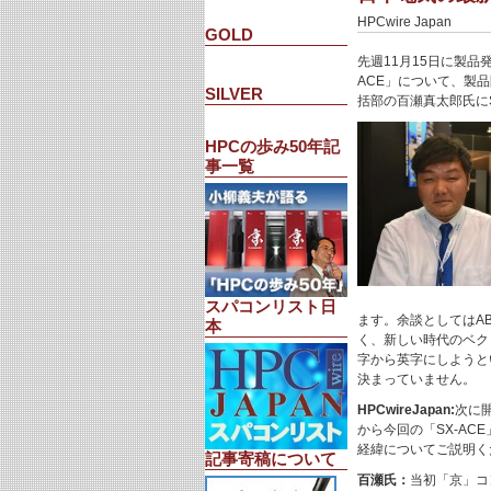
HPCwire Japan
GOLD
先週11月15日に製
ACE」について、製
SILVER
括部の百瀬真太郎氏に
HPCの歩み50年記
事一覧
スパコンリスト日
ます。余談としてはA
本
く、新しい時代のベク
字から英字にしようと
決まっていません。
HPCwireJapan:
次に
から今回の「SX-A
経緯についてご説明く
記事寄稿について
百瀬氏：
当初「京」コ