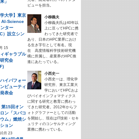
未来」
ビューを担当。
科学大学】東京
小柳義夫
I-Science
小柳義夫氏は40年以
センター
上に亘ってHPCに携
NeC）設立シン
わってきた研究者で
あり、日本のHPC業界におけ
ム
る生き字引として有名。現
月 15
在 高度情報科学技術研究機
フィギャラブル
構に所属し、産業界のHPC推
ム研究会
進にあたっている。
F)
小西史一
小西史一は、理化学
回 ハイパフォー
研究所、東京工業大
コンピューティ
学においてHPCおよ
究発表会
びバイオインフォマティクス
に関する研究と教育に携わっ
】第15回オン
てきた研究者。2012年からフ
サロン「スパコ
ォトグラファーとしての活動
を開始し、現在はIT技術・セキ
キウム」燃焼シ
ュリティのコンサルティング
ーション
業務に携わっている。
10月 23