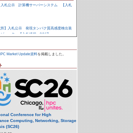
】入札公示 計算機サーバーシステム 【入札
】
究所】入札公示 発現タンパク質高感度検出装
ピュータ 【入札締切：9/16】
力研究開発機構】資料招請 ＧＰＵ計算機シス
HPC Market Update資料
を掲載しました。
9/1】
ト
力研究開発機構】入札公示 炉心損傷解析用ク
の購入 【入札締切：9/29】
】落札公示 人工知能用計算ノード 【株式会
,988,000円
ional Conference for High
ance Computing, Networking, Storage
sis (SC26)