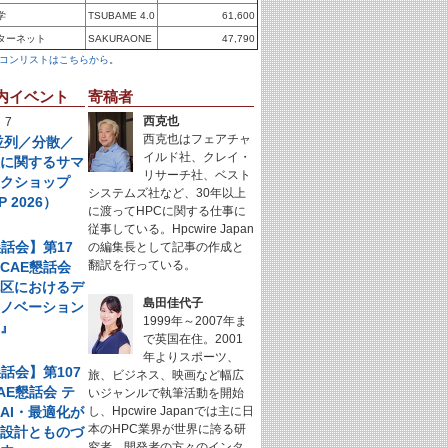
学
TSUBAME 4.0
61,600
ターネット
SAKURAONE
47,790
コンリストはこちらから
。
内イベント
寄稿者
西克也
 7
西克也はフェアチャ
年並列／分散／
イルド社、クレイ・
理に関するサマ
リサーチ社、ベスト
ークショップ
システムズ社など、30年以上
P 2026）
に渡ってHPCに関する仕事に
従事している。Hpcwire Japan
懇話会】第17
の編集長として記事の作成と
翻訳を行っている。
CAE懇話会
地区におけるデ
島田佳代子
イノベーション
1999年～2007年ま
例』
で英国在住。2001
年よりスポーツ、
懇話会】第107
旅、ビジネス、映画など幅広
AE懇話会 テ
いジャンルで執筆活動を開始
AI・最適化が
し、Hpcwire Japanでは主に日
本のHPC業界が世界に誇る研
く設計とものづ
究者、開発者の方々のインタ