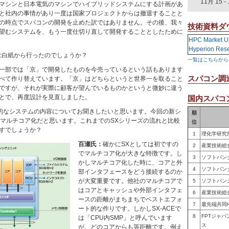
11月 15
-
マシンと日本電気のマシンでハイブリッドシステムにする計画があ
と社内の事情があり一度は国家プロジェクトからは撤退することと
の時点でスパコンの開発を止めた訳ではありません。その後、我々
技術資料ダ
望むシステムを、もう一度仕切り直して開発することとしたために
HPC Market U
Hyperion Res
は白紙から行ったのでしょうか？
一覧はこちらから
一部では「京」で開発したものを今売っているという話もあります
スパコン調
べて作り替えています。「京」はどちらというと世界一を取ること
ですが、それが実際に顧客が望んでいるものかというと微妙に違う
とで、再度設計を見直しました。
国内スパコン
的なシステムの内容についてお聞きしたいと思います。今回の新シ
順
のマルチコア化だと思います。これまでのSXシリーズの流れと比較
位
すでしょうか？
1
理化学研究
百瀬氏：
確かにSXとしては初ですの
2
産業技術総
でマルチコア化が大きな特徴です。し
3
ソフトバン
かしマルチコア化した時に、コアと外
4
ソフトバン
部インタフェースをどう接続するのか
が大変重要です。他社のマルチコアで
5
ソフトバン
はコアとキャッシュや外部インタフェ
6
産業技術総
ースの距離がまちまちでベストエフォ
7
最先端共同
ート的な作りです。しかしSX-ACEで
8
FPTジャ
は「CPU内SMP」と呼んでいます
ス
が、どのコアからも等距離です。例え