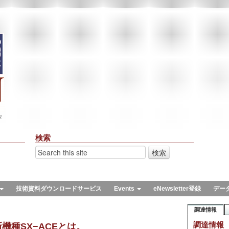
々
検索
技術資料ダウンロードサービス
Events
eNewsletter登録
デー
調達情報
調達情報
機種SX−ACEとは。