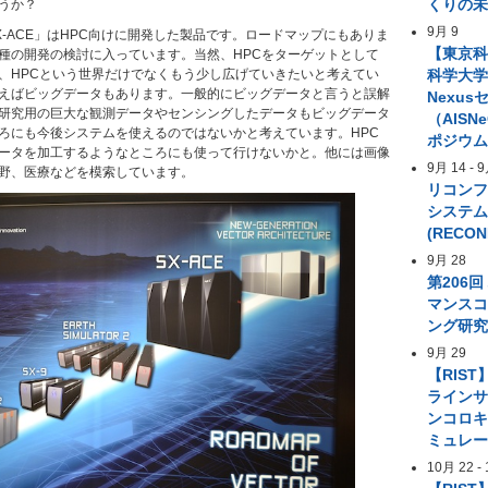
くりの
うか？
9月 9
X-ACE」はHPC向けに開発した製品です。ロードマップにもありま
【東京
種の開発の検討に入っています。当然、HPCをターゲットとして
、HPCという世界だけでなくもう少し広げていきたいと考えてい
科学大学 A
えばビッグデータもあります。一般的にビッグデータと言うと誤解
Nexus
研究用の巨大な観測データやセンシングしたデータもビッグデータ
（AIS
ろにも今後システムを使えるのではないかと考えています。HPC
ポジウ
ータを加工するようなところにも使って行けないかと。他には画像
9月 14
-
9
野、医療などを模索しています。
リコン
システ
(RECON
9月 28
第206
マンス
ング研
9月 29
【RIST
ライン
ンコロ
ミュレ
10月 22
-