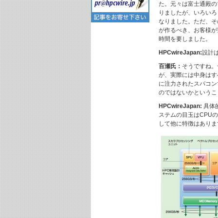
た。元々は富士通殿の
りましたが、いろいろ
なりました。ただ、そ
が作るべき、お客様が
時間を要しました。
HPCwireJapan:
設計
百瀬氏：
そうですね。
が、実際には中身はす
に注力されたスパコン
のではないかというこ
HPCwireJapan:
具体
ステムの目玉はCPU
して他に特徴はありま