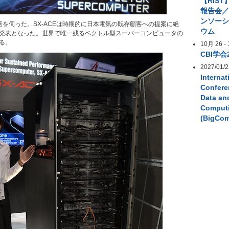
【RIST
報告会／
ンソー
話を伺った。SX-ACEは時期的に日本電気の既存顧客への提案に絶
ウム
発表となった。世界で唯一残るベクトル型スーパーコンピュータの
る。
10月 26
-
CBI学会
2027/01/2
Internat
Confere
Data an
Comput
(BigCo