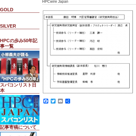
HPCwire Japan
GOLD
SILVER
HPCの歩み50年記
事一覧
スパコンリスト日
本
Facebook
Twitter
Email
共
有
記事寄稿について