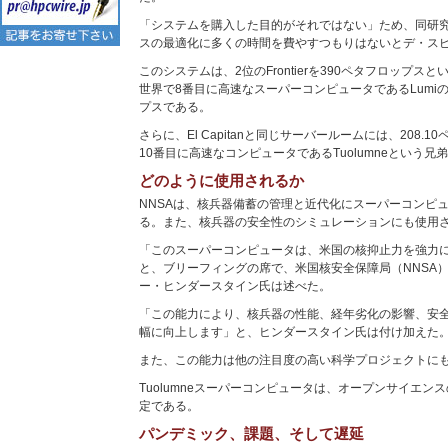
「システムを購入した目的がそれではない」ため、同研究所で
スの最適化に多くの時間を費やすつもりはないとデ・ス
このシステムは、2位のFrontierを390ペタフロップ
世界で8番目に高速なスーパーコンピュータであるLumiの
プスである。
さらに、El Capitanと同じサーバールームには、208
10番目に高速なコンピュータであるTuolumneという兄
どのように使用されるか
NNSAは、核兵器備蓄の管理と近代化にスーパーコンピュータ「
る。また、核兵器の安全性のシミュレーションにも使用
「このスーパーコンピュータは、米国の核抑止力を強力
と、ブリーフィングの席で、米国核安全保障局（NNSA
ー・ヒンダースタイン氏は述べた。
「この能力により、核兵器の性能、経年劣化の影響、安
幅に向上します」と、ヒンダースタイン氏は付け加えた
また、この能力は他の注目度の高い科学プロジェクトに
Tuolumneスーパーコンピュータは、オープンサイエン
定である。
パンデミック、課題、そして遅延