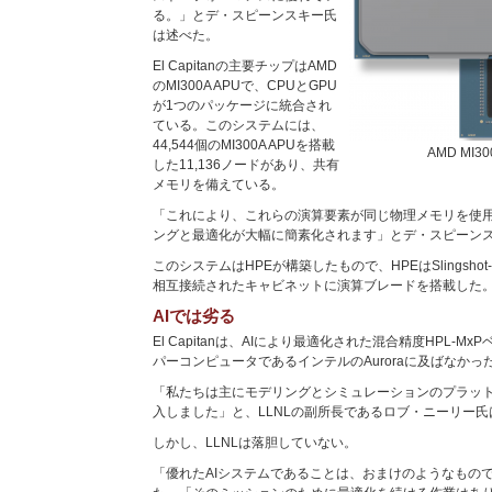
る。」とデ・スピーンスキー氏
は述べた。
El Capitanの主要チップはAMD
のMI300A APUで、CPUとGPU
が1つのパッケージに統合され
ている。このシステムには、
44,544個のMI300A APUを搭載
AMD MI
した11,136ノードがあり、共有
メモリを備えている。
「これにより、これらの演算要素が同じ物理メモリを使
ングと最適化が大幅に簡素化されます」とデ・スピーン
このシステムはHPEが構築したもので、HPEはSlingsho
相互接続されたキャビネットに演算ブレードを搭載した
AIでは劣る
El Capitanは、AIにより最適化された混合精度HPL-
パーコンピュータであるインテルのAuroraに及ばなかっ
「私たちは主にモデリングとシミュレーションのプラッ
入しました」と、LLNLの副所長であるロブ・ニーリー氏
しかし、LLNLは落胆していない。
「優れたAIシステムであることは、おまけのようなもの