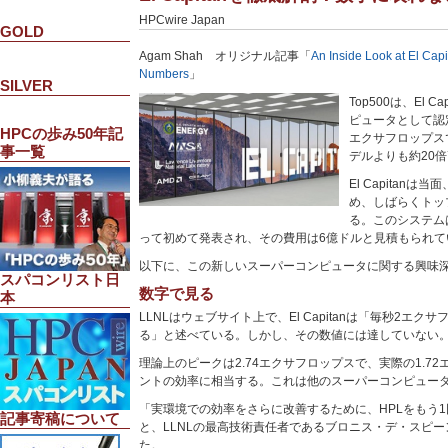
HPCwire Japan
GOLD
Agam Shah オリジナル記事「
An Inside Look at El Cap
Numbers
」
SILVER
Top500は、El 
ピュータとして認定
HPCの歩み50年記
エクサフロップスで、
事一覧
デルよりも約20
El Capitan
め、しばらくトッ
る。このシステムは
って初めて発表され、その費用は6億ドルと見積もられて
以下に、この新しいスーパーコンピュータに関する興味
スパコンリスト日
数字で見る
本
LLNLはウェブサイト上で、El Capitanは「毎秒2エ
る」と述べている。しかし、その数値には達していない
理論上のピークは2.74エクサフロップスで、実際の1.7
ントの効率に相当する。これは他のスーパーコンピュー
「実環境での効率をさらに改善するために、HPLをもう
記事寄稿について
と、LLNLの最高技術責任者であるブロニス・デ・スピ
た。