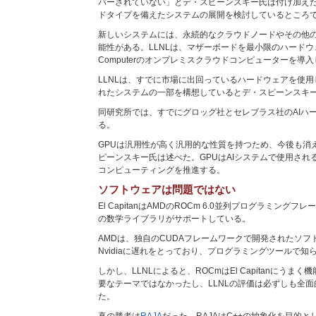
バーされていない」とデ・スピーンスキー氏は付け加え
ドタイプを備えたシステムの展開を検討しているところ
新しいシステムには、永続的なクラウドノードやその他の
能性がある。LLNLは、マザーボードを最小限のハードウェ
Computerのオンプレミスクラウドコンピューターを導
LLNLは、すでに市場に出回っているハードウェアを使用
れたシステムの一部を構想しているとデ・スピーンスキ
同研究所では、すでにグロッグ社とセレブラス社のAIハ
る。
GPUは汎用性が高く汎用的な性質を持つため、今後も消
ピーンスキー氏は述べた。GPUはAIシステムで使用され
コンピューティングを推進する。
ソフトウェアは問題ではない
El CapitanはAMDのROCm 6.0並列プログラミングフ
の数学ライブラリがサポートしている。
AMDは、独自のCUDAフレームワークで開発されたソ
Nvidiaに遅れをとっており、プログラミングツールで
しかし、LLNLによると、ROCmはEl Capitanにうま
要なテーマではなかったし、LLNLの評価は必ずしも全
た。