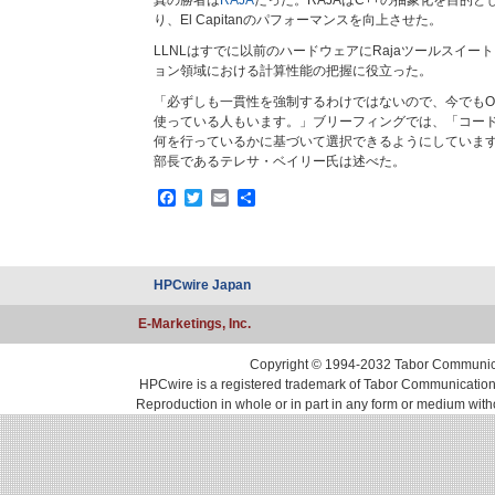
真の勝者は
RAJA
だった。RAJAはC++の抽象化を目的
り、El Capitanのパフォーマンスを向上させた。
LLNLはすでに以前のハードウェアにRajaツールスイ
ョン領域における計算性能の把握に役立った。
「必ずしも一貫性を強制するわけではないので、今でもOp
使っている人もいます。」ブリーフィングでは、「コー
何を行っているかに基づいて選択できるようにしています
部長であるテレサ・ベイリー氏は述べた。
Facebook
Twitter
Email
共
有
HPCwire Japan
E-Marketings, Inc.
Copyright © 1994-2032 Tabor Communicati
HPCwire is a registered trademark of Tabor Communications, 
Reproduction in whole or in part in any form or medium with