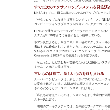
た。「そのミッションのために最適化を続ける作業はあ
すでに次のエクサフロップシステムを発注済
NNSAはすでに、El Capitanシステムのアップグレー
「ゼタフロップになるとは言えないでしょう」と、NNS
コンピューティングプログラム担当ディレクターのトゥ
LLNLの次世代スーパーコンピュータのコードネームはATS
ステムが2030年までに稼働するよう指導している。
ホアン氏によると、米国エネルギー省のエクサスケールシス
書はすでに作成されているという。このシステムは、ロ
ている30ペタフロップのスーパーコンピュータ「Crossr
Crossroadsは2027年まで使用される予定である。
「私たちは、ただ楽しみや苦痛のために大規模なシステ
ません」とホアン氏は言う。
古いものは捨て、新しいものを取り入れる
スーパーコンピュータは、新しいタイプのコンピューテ
な変化を遂げている。LLNLが次に導入するスーパーコ
されるだろうとデ・スピーンスキー氏は言う。
「私たちが考えているのは、システムをより生産的に活
スキー氏は言う。
「現在のアーキテクチャでは、全体的なワークフローや