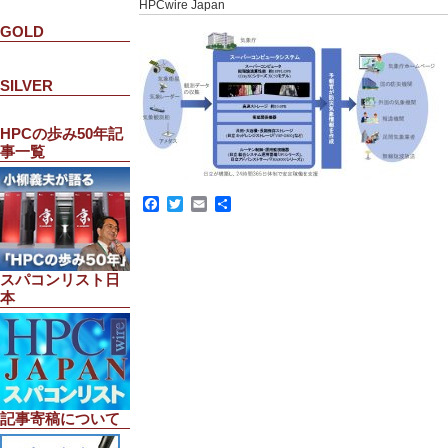
HPCwire Japan
GOLD
SILVER
HPCの歩み50年記
事一覧
Facebook
Twitter
Email
共
有
スパコンリスト日
本
記事寄稿について