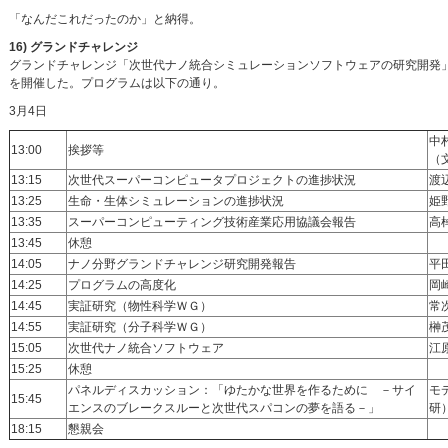
「なんだこれだったのか」と納得。
16) グランドチャレンジ
グランドチャレンジ「次世代ナノ統合シミュレーションソフトウェアの研究開発」で
を開催した。プログラムは以下の通り。
3月4日
中
13:00
挨拶等
（
13:15
次世代スーパーコンピュータプロジェクトの進捗状況
渡
13:25
生命・生体シミュレーションの進捗状況
姫
13:35
スーパーコンピューティング技術産業応用協議会報告
高
13:45
休憩
14:05
ナノ分野グランドチャレンジ研究開発報告
平
14:25
プログラムの高度化
岡
14:45
実証研究（物性科学ＷＧ）
常
14:55
実証研究（分子科学ＷＧ）
榊
15:05
次世代ナノ統合ソフトウェア
江
15:25
休憩
パネルディスカッション：「ゆたかな世界を作るために －サイ
モ
15:45
エンスのブレークスルーと次世代スパコンの夢を語る－」
研
18:15
懇親会