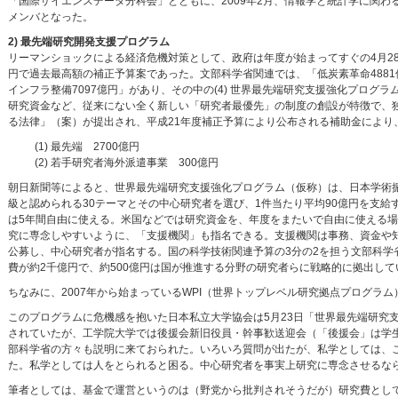
「国際サイエンスデータ分科会」とともに、2009年2月、情報学と統計学に関
メンバとなった。
2) 最先端研究開発支援プログラム
リーマンショックによる経済危機対策として、政府は年度が始まってすぐの4月28日
円で過去最高額の補正予算案であった。文部科学省関連では、「低炭素革命4881
インフラ整備7097億円」があり、その中の(4) 世界最先端研究支援強化プログ
研究資金など、従来にない全く新しい「研究者最優先」の制度の創設が特徴で、
る法律」（案）が提出され、平成21年度補正予算により公布される補助金により
(1) 最先端 2700億円
(2) 若手研究者海外派遣事業 300億円
朝日新聞等によると、世界最先端研究支援強化プログラム（仮称）は、日本学術振
級と認められる30テーマとその中心研究者を選び、1件当たり平均90億円を支
は5年間自由に使える。米国などでは研究資金を、年度をまたいで自由に使える場
究に専念しやすいように、「支援機関」も指名できる。支援機関は事務、資金や
公募し、中心研究者が指名する。国の科学技術関連予算の3分の2を担う文部科学省
費が約2千億円で、約500億円は国が推進する分野の研究者らに戦略的に拠出して
ちなみに、2007年から始まっているWPI（世界トップレベル研究拠点プログラ
このプログラムに危機感を抱いた日本私立大学協会は5月23日「世界最先端研究
されていたが、工学院大学では後援会新旧役員・幹事歓送迎会（「後援会」は学
部科学省の方々も説明に来ておられた。いろいろ質問が出たが、私学としては、
た。私学としては人をとられると困る。中心研究者を事実上研究に専念させるな
筆者としては、基金で運営というのは（野党から批判されそうだが）研究費とし