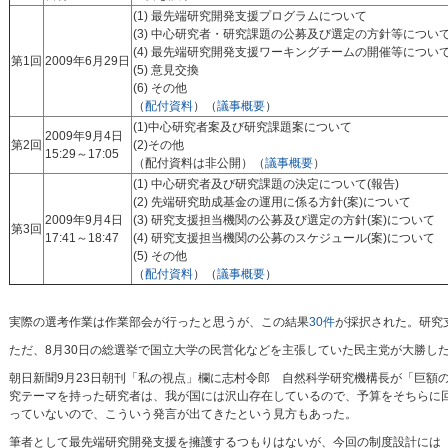
(1) 最先端研究開発支援プログラムについて
(3) 中心研究者・研究課題の公募及び選定の方針等につい
(4) 最先端研究開発支援ワーキングチームの開催等につい
第1回
2009年6月29日
(5) 意見交換
(6) その他
（
配付資料
）（
議事概要
）
(1)中心研究者案及び研究課題案について
2009年9月4日
第2回
(2)その他
15:29～17:05
（配付資料は非公開）（
議事概要
）
(1) 中心研究者及び研究課題の決定について(報告)
(2) 先端研究助成基金の運用に係る方針(案)について
2009年9月4日
(3) 研究支援担当機関の公募及び選定の方針(案)について
第3回
17:41～18:47
(4) 研究支援担当機関の公募のスケジュール(案)について
(5) その他
（
配付資料
）（
議事概要
）
実際の選考作業は作業部会が行ったと思うが、この結果
30件
が採択された。研究支
ただ、8月30日の総選挙で国立大学の民営化などを主張していた民主党が大勝し
朝日新聞9月23日朝刊「私の視点」欄に志村令郎 自然科学研究機構長が「巨額
究テーマを持った研究者は、我が国には沢山存在しているので、予算をそちらに
っていないので、こういう発言が出てきたという見方もあった。
筆者として最先端研究開発支援を擁護するつもりはないが、今回の制度設計には