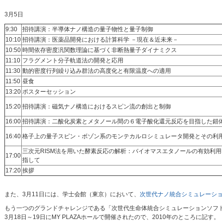
3月5日
9:30
招待講演：半導体ナノ構造の量子物性と量子制御
10:10
招待講演：医薬品開発における計算科学 －現在＆近未来－
10:50
時間依存密度汎関数理論に基づく非断熱量子ダイナミクス
11:10
フラグメント分子軌道法の開発と応用
11:30
動的密度行列繰り込み群法の高度化と有限温度への適用
11:50
昼食
13:20
ポスターセッション
15:20
招待講演：磁気ナノ構造におけるスピン流の創出と制御
16:00
招待講演：二酸化炭素とメタノール間の６電子酸化還元反応を目指した錯
16:40
格子上の量子スピン・ボゾン系のモンテカルロシミュレータ開発とその利
三次元RISM法を用いた酵素反応の解析：バイオマスエタノールの有効利用
17:00
指して
17:20
挨拶
また、3月11日には、学士会館（東京）において、
次世代ナノ統合シミュレーシ
もう一つのグランドチャレンジである「次世代生命体統合シミュレーションソフト
3月18日～19日にMY PLAZAホールで開催されたので、2010年のところに記す。