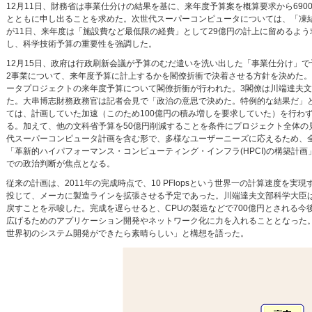
12月11日、財務省は事業仕分けの結果を基に、来年度予算案を概算要求から69
とともに申し出ることを求めた。次世代スーパーコンピュータについては、「凍
が11日、来年度は「施設費など最低限の経費」として29億円の計上に留めるよ
し、科学技術予算の重要性を強調した。
12月15日、政府は行政刷新会議が予算のむだ遣いを洗い出した「事業仕分け」
2事業について、来年度予算に計上するかを閣僚折衝で決着させる方針を決めた。
ータプロジェクトの来年度予算について閣僚折衝が行われた。3閣僚は川端達夫
た。大串博志財務政務官は記者会見で「政治の意思で決めた。特例的な結果だ」と説
ては、計画していた加速（このため100億円の積み増しを要求していた）を行わず
る。加えて、他の文科省予算を50億円削減することを条件にプロジェクト全体の見直
代スーパーコンピュータ計画を含む形で、多様なユーザーニーズに応えるため、
「革新的ハイパフォーマンス・コンピューティング・インフラ(HPCI)の構築
での政治判断が焦点となる。
従来の計画は、2011年の完成時点で、10 PFlopsという世界一の計算速度を
投じて、メーカに製造ラインを拡張させる予定であった。川端達夫文部科学大臣は
戻すことを示唆した。完成を遅らせると、CPUの製造などで700億円とされる
広げるためのアプリケーション開発やネットワーク化に力を入れることとなった
世界初のシステム開発ができたら素晴らしい」と構想を語った。