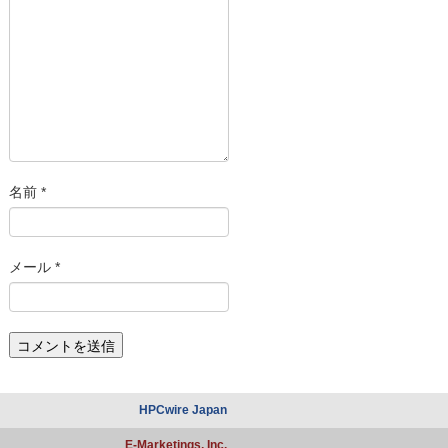
名前
*
メール
*
HPCwire Japan
E-Marketings, Inc.