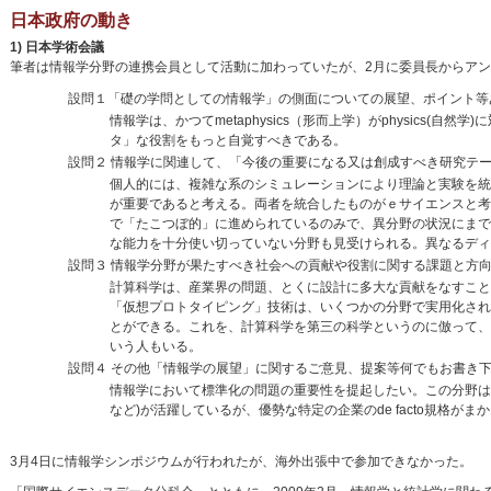
日本政府の動き
1) 日本学術会議
筆者は情報学分野の連携会員として活動に加わっていたが、2月に委員長からア
設問１「礎の学問としての情報学」の側面についての展望、ポイント等
情報学は、かつてmetaphysics（形而上学）がphysics
タ」な役割をもっと自覚すべきである。
設問２ 情報学に関連して、「今後の重要になる又は創成すべき研究テ
個人的には、複雑な系のシミュレーションにより理論と実験を統
が重要であると考える。両者を統合したものがｅサイエンスと考
で「たこつぼ的」に進められているのみで、異分野の状況にまで
な能力を十分使い切っていない分野も見受けられる。異なるディ
設問３ 情報学分野が果たすべき社会への貢献や役割に関する課題と方
計算科学は、産業界の問題、とくに設計に多大な貢献をなすこと
「仮想プロトタイピング」技術は、いくつかの分野で実用化され
とができる。これを、計算科学を第三の科学というのに倣って、
いう人もいる。
設問４ その他「情報学の展望」に関するご意見、提案等何でもお書き
情報学において標準化の問題の重要性を提起したい。この分野は進展が
など)が活躍しているが、優勢な特定の企業のde facto規格
3月4日に情報学シンポジウムが行われたが、海外出張中で参加できなかった。