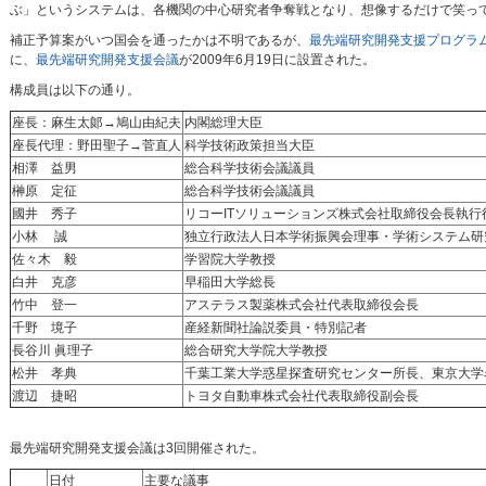
ぶ」というシステムは、各機関の中心研究者争奪戦となり、想像するだけで笑っ
補正予算案がいつ国会を通ったかは不明であるが、
最先端研究開発支援プログラ
に、
最先端研究開発支援会議
が2009年6月19日に設置された。
構成員は以下の通り。
座長：麻生太郞→鳩山由紀夫
内閣総理大臣
座長代理：野田聖子→菅直人
科学技術政策担当大臣
相澤 益男
総合科学技術会議議員
榊原 定征
総合科学技術会議議員
國井 秀子
リコーITソリューションズ株式会社取締役会長執行
小林 誠
独立行政法人日本学術振興会理事・学術システム研
佐々木 毅
学習院大学教授
白井 克彦
早稲田大学総長
竹中 登一
アステラス製薬株式会社代表取締役会長
千野 境子
産経新聞社論説委員・特別記者
長谷川 眞理子
総合研究大学院大学教授
松井 孝典
千葉工業大学惑星探査研究センター所長、東京大学
渡辺 捷昭
トヨタ自動車株式会社代表取締役副会長
最先端研究開発支援会議は3回開催された。
日付
主要な議事