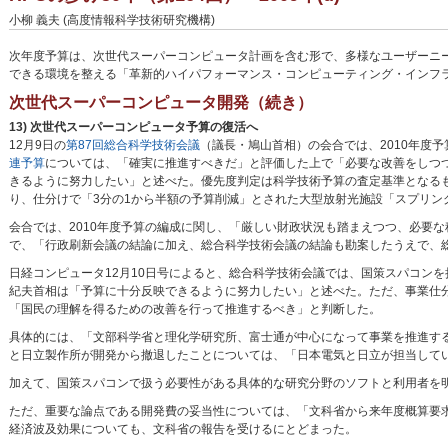
小柳 義夫 (高度情報科学技術研究機構)
次年度予算は、次世代スーパーコンピュータ計画を含む形で、多様なユーザーニ
できる環境を整える「革新的ハイパフォーマンス・コンピューティング・インフラ(
次世代スーパーコンピュータ開発（続き）
13) 次世代スーパーコンピュータ予算の復活へ
12月9日の
第87回総合科学技術会議
（議長・鳩山首相）の会合では、2010年度
連予算
については、「確実に推進すべきだ」と評価した上で「必要な改善をしつ
きるように努力したい」と述べた。優先度判定は科学技術予算の査定基準となる
り、仕分けで「3分の1から半額の予算削減」とされた大型放射光施設「スプリン
会合では、2010年度予算の編成に関し、「厳しい財政状況も踏まえつつ、必要
で、「行政刷新会議の結論に加え、総合科学技術会議の結論も勘案したうえで、
日経コンピュータ12月10日号によると、総合科学技術会議では、国策スパコン
紀夫首相は「予算に十分反映できるように努力したい」と述べた。ただ、事業仕
「国民の理解を得るための改善を行って推進するべき」と判断した。
具体的には、「文部科学省と理化学研究所、富士通が中心になって事業を推進する
と日立製作所が開発から撤退したことについては、「日本電気と日立が担当して
加えて、国策スパコンで扱う必要性がある具体的な研究分野のソフトと利用者を
ただ、重要な論点である開発費の妥当性については、「文科省から来年度概算要求
経済波及効果についても、文科省の報告を受けるにとどまった。