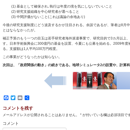
(1) 基金として確保され､執行は年度の境を気にしないでいいこと
(2) 研究支援組織を中心研究者が選べること
(3) 中間評価がないこと(これは議論の余地あり)
今後の研究支援制度にどう波及するかが注目される。余談であるが、筆者は8月
とはならなかったが。
補正予算のもう一つの目玉は若手研究者海外派遣事業で、研究目的で3カ月以上
す。日本学術振興会に300億円の基金を設置、今夏にも公募を始める。2009年度
る。支援額は1人平均100万円程度。
この事業がどうなったかは知らない。
次回は、「政府関係の動き」の続きである。地球シミュレータ2の設置や、計算
Facebook
Twitter
Email
共
有
コメントを残す
メールアドレスが公開されることはありません。
*
が付いている欄は必須項目で
コメント