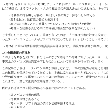
12月22日深夜11時30分～0時28分にテレビ東京のワールドビジネスサテラ
は10秒ほど。まるでベクトル・スカラ複合型の弁護人みたいに扱われた。キャプ
(1) 各社の持ち出しがある，1社より2社の方が、持ち出しが増える
(2) 1社あたり数百億の負担と推測する
(3) 2つの技術をともに発展させたいというのが当時の人の判断
(4) 様々な提案を受ける内に文科省は複合型の提案を決めた という
と主張したことになっていた。筆者が言ったのは、「これは技術に対する投資で
ったスーパーコンピュータがガラパゴスになってしまう）」ということ（今でい
12月25日に第64回情報科学技術委員会が開催された。局長や審議官が出席し、
14) 金田康正の再批判
このような動きを受けて、仕分け人のなかで最もこの分野に近かった金田康正氏は、
事実上のスパコン凍結判定を下したのか」において再批判を行っている。曰く、
この記事によれば、「スパコン事業が凍結となれば、日本の技術力が途絶える可
この技術力を伝承させていくためにも、本来は立ち止まるべきではない。」「し
分野の研究者として国策スパコン自体には期待しているのだが、現状のスパコン事
これまで、一貫して批判の立場を貫いている。」
氏によればスパコン開発のあるべき姿には4つのポイントがある。
(1) スパコン技術の伝承
(2) 競争環境があること
(3) ハード・ソフト両面の技術を切磋琢磨する環境
(4) 人材育成