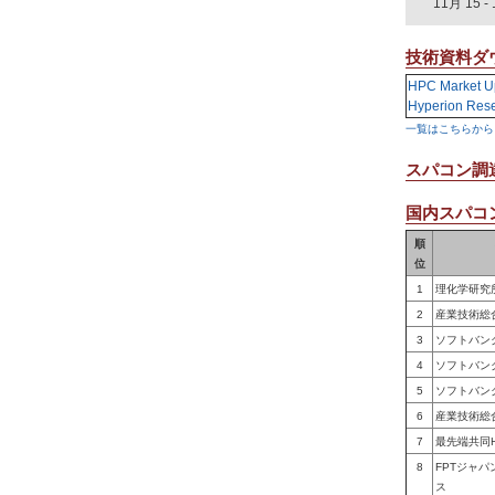
11月 15
-
技術資料ダ
HPC Market U
Hyperion Res
一覧はこちらから
スパコン調
国内スパコン
順
位
1
理化学研究
2
産業技術総
3
ソフトバン
4
ソフトバン
5
ソフトバン
6
産業技術総
7
最先端共同
8
FPTジャ
ス