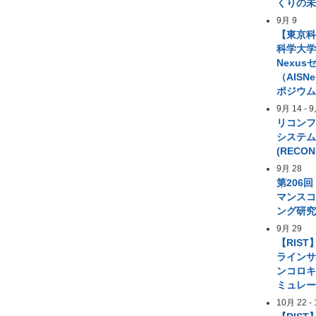
くりの
9月 9
【東京
科学大学 A
Nexus
（AIS
ポジウ
9月 14
-
9
リコン
システ
(RECON
9月 28
第206
マンス
ング研
9月 29
【RIST
ライン
ンコロ
ミュレ
10月 22
-