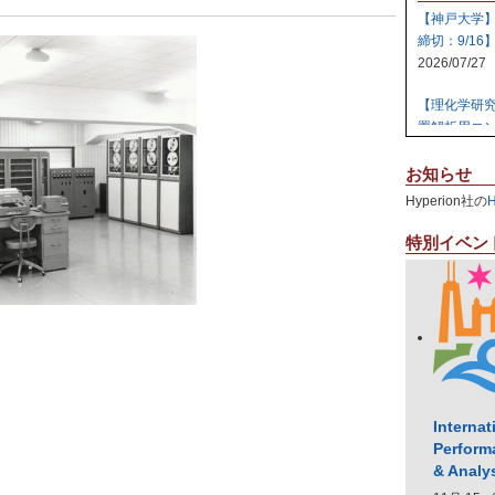
【神戸大学
締切：9/16
2026/07/27
【理化学研
置解析用コン
2026/07/27
お知らせ
【日本原子
Hyperion社の
テム 【締切:
2026/07/24
特別イベン
【日本原子
ラスタ計算機
2026/07/23
【高知大学
社エレパ】 31
2026/07/21
Internat
Perform
& Analy