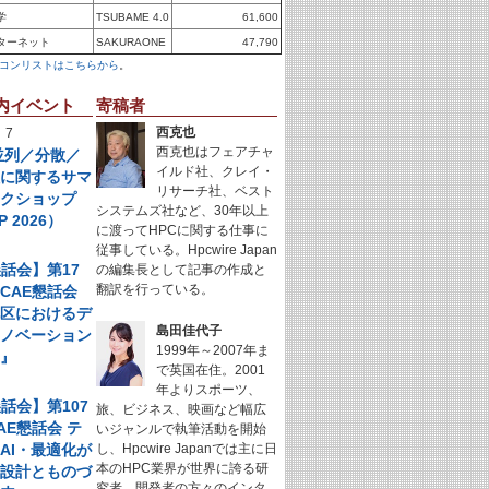
学
TSUBAME 4.0
61,600
ターネット
SAKURAONE
47,790
コンリストはこちらから
。
内イベント
寄稿者
西克也
 7
西克也はフェアチャ
年並列／分散／
イルド社、クレイ・
理に関するサマ
リサーチ社、ベスト
ークショップ
システムズ社など、30年以上
P 2026）
に渡ってHPCに関する仕事に
従事している。Hpcwire Japan
懇話会】第17
の編集長として記事の作成と
翻訳を行っている。
CAE懇話会
地区におけるデ
島田佳代子
イノベーション
1999年～2007年ま
例』
で英国在住。2001
年よりスポーツ、
懇話会】第107
旅、ビジネス、映画など幅広
AE懇話会 テ
いジャンルで執筆活動を開始
AI・最適化が
し、Hpcwire Japanでは主に日
本のHPC業界が世界に誇る研
く設計とものづ
究者、開発者の方々のインタ