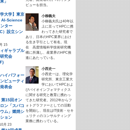
未来」
ビューを担当。
科学大学】東京
小柳義夫
I-Science
小柳義夫氏は40年以
センター
上に亘ってHPCに携
NeC）設立シン
わってきた研究者で
あり、日本のHPC業界におけ
ム
る生き字引として有名。現
月 15
在 高度情報科学技術研究機
フィギャラブル
構に所属し、産業界のHPC推
ム研究会
進にあたっている。
F)
小西史一
小西史一は、理化学
回 ハイパフォー
研究所、東京工業大
コンピューティ
学においてHPCおよ
究発表会
びバイオインフォマティクス
に関する研究と教育に携わっ
】第15回オン
てきた研究者。2012年からフ
サロン「スパコ
ォトグラファーとしての活動
を開始し、現在はIT技術・セキ
キウム」燃焼シ
ュリティのコンサルティング
ーション
業務に携わっている。
10月 23