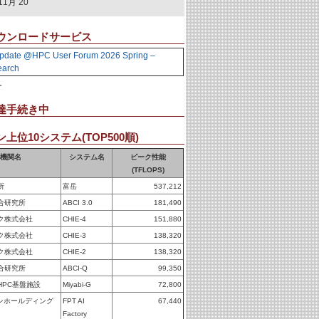
11月 20
ウンロードサービス
pdate @HPC User Forum 2026 Spring –
earch
。
達手続き中
上位10システム(TOP500順)
機関名
システム名
ピーク性能
(TFLOPS)
所
富岳
537,212
合研究所
ABCI 3.0
181,490
ク株式会社
CHIE-4
151,880
ク株式会社
CHIE-3
138,320
ク株式会社
CHIE-2
138,320
合研究所
ABCI-Q
99,350
HPC基盤施設
Miyabi-G
72,800
パンホールディング
FPT AI
67,440
Factory