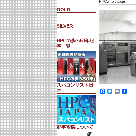
HPCwire Japan
GOLD
SILVER
HPCの歩み50年記
事一覧
スパコンリスト日
本
Facebook
Twitter
Email
共
有
記事寄稿について