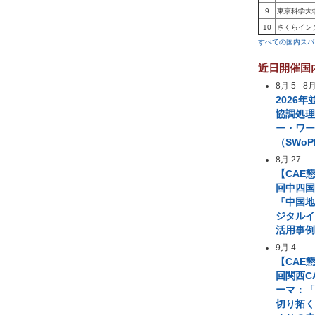
9
東京科学大
10
さくらイン
すべての国内スパ
近日開催国
8月 5
-
8月
2026
協調処
ー・ワ
（SWoP
8月 27
【CAE
回中四国
『中国
ジタル
活用事
9月 4
【CAE
回関西C
ーマ：「
切り拓