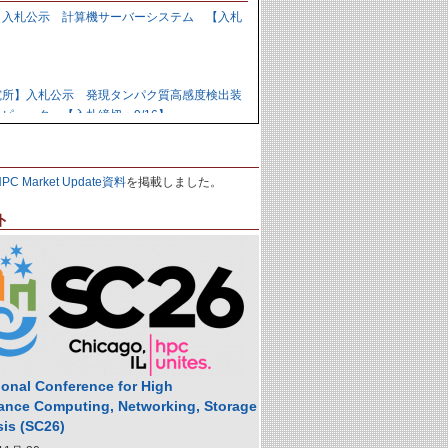
】入札公示 計算機サーバーシステム 【入札
】
究所】入札公示 発現タンパク質高感度検出装
ピュータ 【入札締切：9/16】
力研究開発機構】資料招請 ＧＰＵ計算機シス
HPC Market Update資料
を掲載しました。
9/1】
ト
力研究開発機構】入札公示 炉心損傷解析用ク
の購入 【入札締切：9/29】
】落札公示 人工知能用計算ノード 【株式会
,988,000円
ional Conference for High
ance Computing, Networking, Storage
sis (SC26)