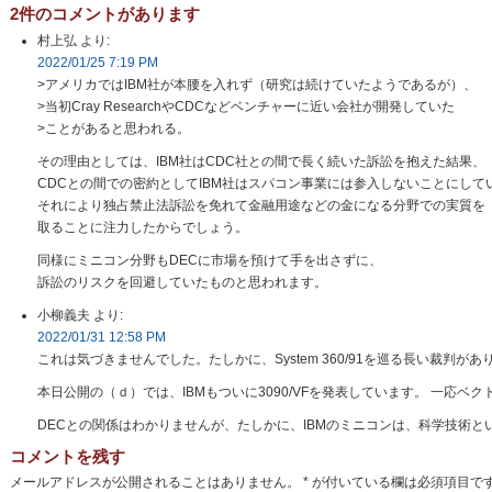
2件のコメントがあります
村上弘
より:
2022/01/25 7:19 PM
>アメリカではIBM社が本腰を入れず（研究は続けていたようであるが）、
>当初Cray ResearchやCDCなどベンチャーに近い会社が開発していた
>ことがあると思われる。
その理由としては、IBM社はCDC社との間で長く続いた訴訟を抱えた結果、
CDCとの間での密約としてIBM社はスパコン事業には参入しないことにして
それにより独占禁止法訴訟を免れて金融用途などの金になる分野での実質を
取ることに注力したからでしょう。
同様にミニコン分野もDECに市場を預けて手を出さずに、
訴訟のリスクを回避していたものと思われます。
小柳義夫
より:
2022/01/31 12:58 PM
これは気づきませんでした。たしかに、System 360/91を巡る長い裁
本日公開の（ｄ）では、IBMもついに3090/VFを発表しています。 一応ベク
DECとの関係はわかりませんが、たしかに、IBMのミニコンは、科学技術
コメントを残す
メールアドレスが公開されることはありません。
*
が付いている欄は必須項目で