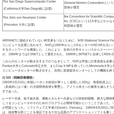
The San Diego Supercomputer Center
General Atomics Corporationと
団体が運営
(California大学San Diego校に設置)
the Consortium for Scientific Comput
The John von Neumann Center
Inc. (CSC)という12大学などから
(Princeton 大学に設置)
利団体が運営
ARPANETに接続されていない研究者をつなぐために、NSF (National Scienc
コンピュータ設置に合わせて、NSFは1985年からこの5センターやNCARを太
するネットワークを構築した。これにより、全米の大学キャンパスからスーパーコ
が、1989年まではCSNETとして運営された、1988年にBITNETと合併しCREN (Corporation
これらのセンターが動き出すまでのつなぎとして、NSFは早急に計算資源を必要とす
Purdue大学とColorado州立大学、またCray X-MPを持っていたMinnesota大学とBoein
コンピュータセンターが動き出すと、自然に資源提供センターとしての機能を終
2) SDI（戦略防衛構想）
1983年3月23日に米国レーガン大統領が華々しく提唱したSDIは、衛星軌道
（具体的にはソ連）の大陸間弾道弾を撃墜し、アメリカ本土への被害を減らそう
ずであった。
レーザー兵器、粒子線兵器、運動エネルギー兵器などの技術的困難、膨大な開発
しうるコンピュータやそのためのプログラムが開発可能かということであった。
が問題となった。ソフトウェア工学者のDavid L. Parnasは、1985年6月
は、核攻撃を防ぐことを保証できる十分な品質のアプリケーションソフトを書くことはソフトウェ