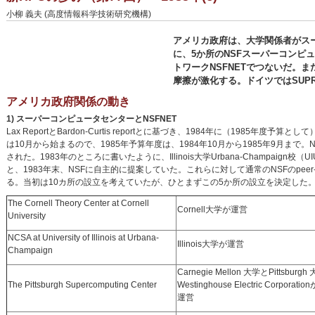
小柳 義夫 (高度情報科学技術研究機構)
アメリカ政府は、大学関係者がス
に、5か所のNSFスーパーコンピ
トワークNSFNETでつないだ。
摩擦が激化する。ドイツではSUP
アメリカ政府関係の動き
1) スーパーコンピュータセンターとNSFNET
Lax ReportとBardon-Curtis reportとに基づき、1984年に（1
は10月から始まるので、1985年予算年度は、1984年10月から1985年9月ま
された。1983年のところに書いたように、Illinois大学Urbana-Champai
と、1983年末、NSFに自主的に提案していた。これらに対して通常のNSFのpeer-
る。当初は10カ所の設立を考えていたが、ひとまずこの5か所の設立を決定した
The Cornell Theory Center at Cornell
Cornell大学が運営
University
NCSA at University of Illinois at Urbana-
Illinois大学が運営
Champaign
Carnegie Mellon 大学とPittsburg
The Pittsburgh Supercomputing Center
Westinghouse Electric Corporat
運営