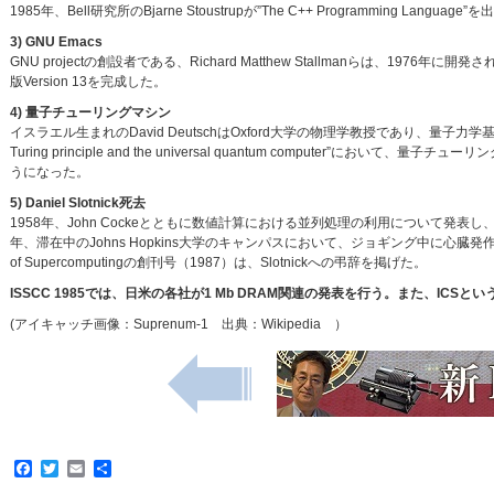
1985年、Bell研究所のBjarne Stoustrupが”The C++ Programming Language
3) GNU Emacs
GNU projectの創設者である、Richard Matthew Stallmanらは、197
版Version 13を完成した。
4) 量子チューリングマシン
イスラエル生まれのDavid DeutschはOxford大学の物理学教授であり、量子力学基礎論
Turing principle and the universal quantum comput
うになった。
5) Daniel Slotnick死去
1958年、John Cockeとともに数値計算における並列処理の利用について発表し、その後Sol
年、滞在中のJohns Hopkins大学のキャンパスにおいて、ジョギング中に心臓発作で突然
of Supercomputingの創刊号（1987）は、Slotnickへの弔辞を掲げた。
ISSCC 1985では、日米の各社が1 Mb DRAM関連の発表を行う。また、IC
(アイキャッチ画像：Suprenum-1 出典：Wikipedia ）
Facebook
Twitter
Email
共
有