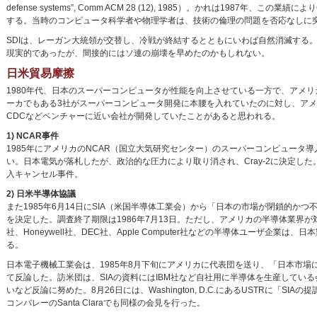
defense systems”, Comm ACM 28 (12), 1985）。かれは1987年、この業績によりCPSR 
する。当時のコンピュータ科学者や物理学者は、技術の倫理の問題を否応なしに
SDIは、レーガン大統領が交替し、冷戦が終結するとともにいわば自然消滅する
現実的であったが、間接的にはソ連の崩壊を早めたのかもしれない。
日米貿易摩擦
1980年代、日本のスーパーコンピュータが性能を向上させている一方で、アメ
ーカでもある3社がスーパーコンピュータ開発に本腰を入れていたのに対し、アメリカで
CDCなどベンチャーに近い会社が開発していたことがあると思われる。
1) NCAR事件
1985年にアメリカのNCAR（国立大気研究センター）のスーパーコンピュータ導入案
い。日本電気が落札したが、政治的な圧力により取り消され、Cray-2に決定した
入キャンセル事件。
2) 日米半導体協議
また1985年6月14日にSIA（米国半導体工業会）から「日本の市場が閉鎖的か
を決定した。調査終了期限は1986年7月13日。ただし、アメリカの半導体業界が対日
社、Honeywell社、DEC社、Apple Computer社などの半導体ユーザ
る。
日本電子機械工業会は、1985年8月下旬にアメリカに代表団を送り、「日本市
て反論した。訪米団は、SIAの資料にはIBM社など自社用に半導体を生産して
いなど反論に努めた。8月26日には、Washington, D.C.にあるUSTRに「
コンバレーのSanta Claraでも同様の会見を行った。