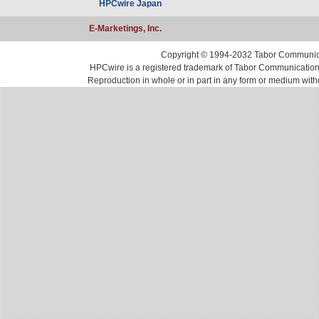
HPCwire Japan
E-Marketings, Inc.
Copyright © 1994-2032 Tabor Communicati
HPCwire is a registered trademark of Tabor Communications, 
Reproduction in whole or in part in any form or medium with