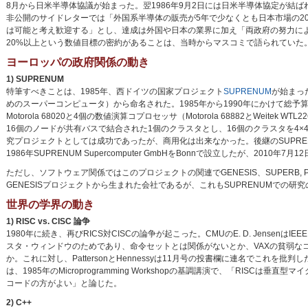
8月から日米半導体協議が始まった。翌1986年9月2日には日米半導体協定が
非公開のサイドレターでは「外国系半導体の販売が5年で少なくとも日本市場の2
は可能と考え歓迎する」とし、達成は外国や日本の業界に加え「両政府の努力による
20%以上という数値目標の密約があることは、当時からマスコミで語られていた
ヨーロッパの政府関係の動き
1) SUPRENUM
特筆すべきことは、1985年、西ドイツの国家プロジェクト
SUPRENUM
が始まったこ
めのスーパーコンピュータ）から命名された。1985年から1990年にかけて総予算は
Motorola 68020と4個の数値演算コプロセッサ（Motorola 68882とWeit
16個のノードが共有バスで結合された1個のクラスタとし、16個のクラスタを4×4
究プロジェクトとしては成功であったが、商用化は出来なかった。後継のSUPRE
1986年SUPRENUM Supercomputer GmbHをBonnで設立したが、2010年7
ただし、ソフトウェア関係ではこのプロジェクトの関連でGENESIS、SUPERB, Pallas,
GENESISプロジェクトから生まれた会社であるが、これもSUPRENUMでの研
世界の学界の動き
1) RISC vs. CISC 論争
1980年に続き、再びRICS対CISCの論争が起こった。CMUのE. D. JensenはIE
スタ・ウィンドウのためであり、命令セットとは関係がないとか、VAXの貧弱な
か。これに対し、PattersonとHennessyは11月号の投書欄に連名でこれを批判した。12月
は、1985年のMicroprogramming Workshopの基調講演で、「RI
コードの方がよい」と論じた。
2) C++