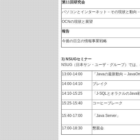
第11回研究会
パソコンとインターネット－その現状と動向
OCNの現状と展望
報告
今後の日立の情報事業戦略
3) NSUGセミナー
NSUG（日本サン・ユーザ・グループ）では、
13:00-14:00
「Javaの最新動向 – Java
14:00-14:10
ブレイク
14:10-15:25
「J-SQLとオラクルのJava
15:25-15:40
コーヒーブレーク
15:40-17:00
「Java Server」
17:00-18:30
懇親