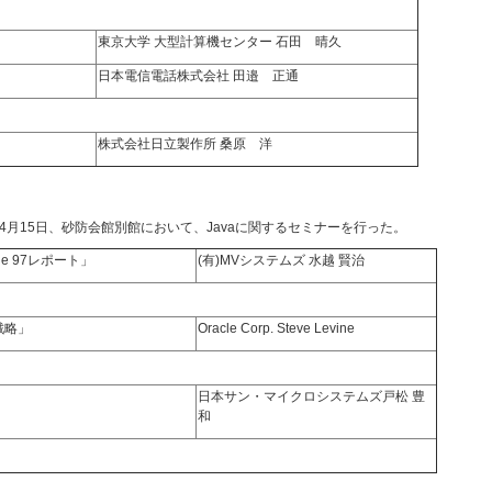
－
東京大学 大型計算機センター 石田 晴久
日本電信電話株式会社 田邉 正通
株式会社日立製作所 桑原 洋
4月15日、砂防会館別館において、Javaに関するセミナーを行った。
One 97レポート」
(有)MVシステムズ 水越 賢治
戦略」
Oracle Corp. Steve Levine
日本サン・マイクロシステムズ戸松 豊
和
会