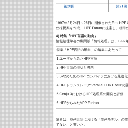
第20回
第21回
1997年2月24日～26日に開催されたFirst HPF 
仕様提案を作成、 HPF Forumに提案し、
4) 特集『HPF言語の動向』
情報処理学会の機関紙「情報処理」は、1997
特集「HPF言語の動向」の編集にあたって
1.ユーザからみたHPF言語
2.HPF言語の現状と将来
3.SP2のためのHPFコンパイラにおける最適
4.HPFトランスレータ“Parallel FORTRAN
5.Cenju-3におけるHPF処理系の開発と評価
6.HPFからみたVPP Fortran
筆者は、並列言語における「並列モデル」の重
てない、と書いた。