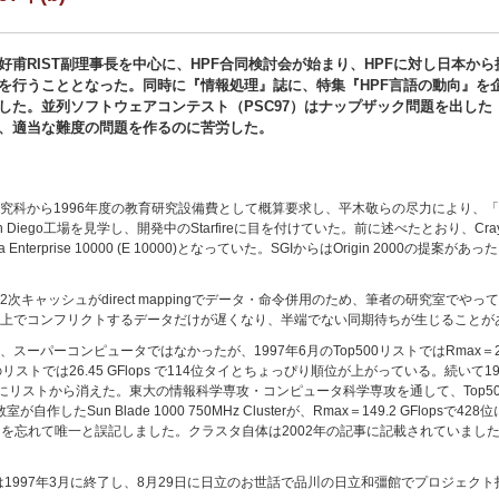
好甫RIST副理事長を中心に、HPF合同検討会が始まり、HPFに対し日本から
を行うこととなった。同時に『情報処理』誌に、特集『HPF言語の動向』を
した。並列ソフトウェアコンテスト（PSC97）はナップザック問題を出した
、適当な難度の問題を作るのに苦労した。
究科から1996年度の教育研究設備費として概算要求し、平木敬らの尽力により、
er社のSan Diego工場を見学し、開発中のStarfireに目を付けていた。前に述べたとおり、
a Enterprise 10000 (E 10000)となっていた。SGIからはOrigin 2000の提案が
キャッシュがdirect mappingでデータ・命令併用のため、筆者の研究室でや
上でコンフリクトするデータだけが遅くなり、半端でない同期待ちが生じることが
パーコンピュータではなかったが、1997年6月のTop500リストではRmax＝21.3
では26.45 GFlops で114位タイとちょっぴり順位が上がっている。続いて1998
最後にリストから消えた。東大の情報科学専攻・コンピュータ科学専攻を通して、Top
が自作したSun Blade 1000 750MHz Clusterが、Rmax＝149.2 GFlo
スタを忘れて唯一と誤記しました。クラスタ自体は2002年の記事に記載されていまし
トは1997年3月に終了し、8月29日に日立のお世話で品川の日立和彊館でプロジェクト打ち