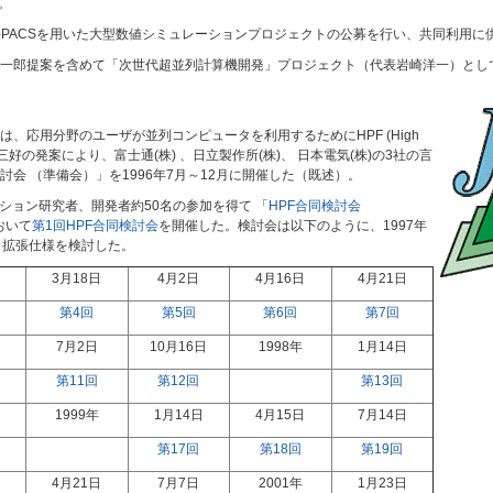
。
P-PACSを用いた大型数値シミュレーションプロジェクトの公募を行い、共同利用に
郎提案を含めて「次世代超並列計算機開発」プロジェクト（代表岩崎洋一）として発足し
、応用分野のユーザが並列コンピュータを利用するためにHPF (High
ていた。三好の発案により、富士通(株) 、日立製作所(株)、 日本電気(株)の3社の言
会 （準備会）」を1996年7月～12月に開催した（既述）。
ーション研究者、開発者約50名の参加を得て 「
HPF合同検討会
おいて
第1回HPF合同検討会
を開催した。検討会は以下のように、1997年
、拡張仕様を検討した。
3月18日
4月2日
4月16日
4月21日
第4回
第5回
第6回
第7回
7月2日
10月16日
1998年
1月14日
第11回
第12回
第13回
1999年
1月14日
4月15日
7月14日
第17回
第18回
第19回
4月21日
7月7日
2001年
1月23日