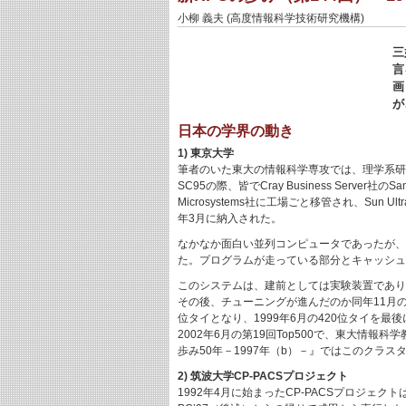
小柳 義夫 (高度情報科学技術研究機構)
三
言
画
が
日本の学界の動き
1) 東京大学
筆者のいた東大の情報科学専攻では、理学系研
SC95の際、皆でCray Business Serv
Microsystems社に工場ごと移管され、Sun Ultr
年3月に納入された。
なかなか面白い並列コンピュータであったが、2次
た。プログラムが走っている部分とキャッシュ
このシステムは、建前としては実験装置であり、スー
その後、チューニングが進んだのか同年11月のリスト
位タイとなり、1999年6月の420位タイを
2002年6月の第19回Top500で、東大情報科学教室
歩み50年－1997年（b）－』ではこのクラ
2) 筑波大学CP-PACSプロジェクト
1992年4月に始まったCP-PACSプロジェク