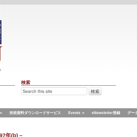
々
検索
技術資料ダウンロードサービス
Events
eNewsletter登録
デー
7年(b)－