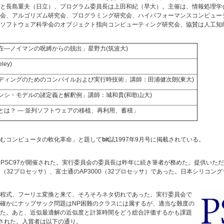
と長島重夫（日立）、プログラム委員長は上田和紀（早大）。主催は、情報処理学
会、アルゴリズム研究会、プログラミング研究会、ハイパフォーマンスコンピュー
ソフトウェア科学会のオブジェクト指向コンピューティング研究会、協賛は人工知
在—ノイマンの呪縛からの脱出」星野力(筑波大)
eley)
ディングのためのコンパイルおよび実行時技術」講師：田浦健次朗(東大)
ンシ・モデルの諸定義と解釈例」講師：城和貴(和歌山大)
とは？ — 並列ソフトウェアの移植、再利用、蓄積」
むコンピュータの軟化革命」と題して
bit
誌1997年9月号に掲載されている。
トPSC97が開催された。実行委員会の委員長は昨年に続き筆者が務めた。提供いただい
01（32プロセッサ）、富士通のAP3000（32プロセッサ）であった。日本シリコン
程式、フーリエ変換と来て、そろそろネタ切れであった。実行委員会で
確かにナップサック問題はNP困難のクラスには属するが、適当な難度の
た。あと、近似最適解の近似度と計算時間をどう総合評価するかも課題
題された。入賞者は以下の通り。