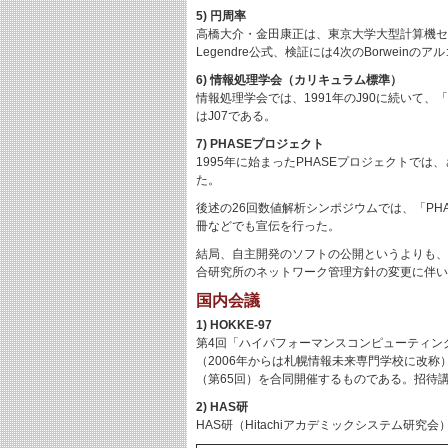
5) 円周率
高橋大介・金田康正は、東京大学大型計算機センター
Legendre公式、検証には4次のBorwein
6) 情報処理学会（カリキュラム標準）
情報処理学会では、1991年のJ90に続いて、「
はJ07である。
7) PHASEプロジェクト
1995年に始まったPHASEプロジェクトでは、さらにN
た。
後述の26回数値解析シンポジウムでは、「PH
冊などでも宣伝を行った。
結局、自主開発のソフトの公開というよりも、ミラ
合研究所のネットワーク管理方針の変更に伴い
国内会議
1) HOKKE-97
第4回「ハイパフォーマンスコンピューティン
（2006年からは札幌情報未来専門学校に改
（第65回）を合同開催するものである。招待講演”Remote 
2) HAS研
HAS研（Hitachiアカデミックシステム研究会）