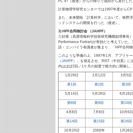
PC’97（後述）からの帰りで成田から直行した
計算物理学研究センターでは1997年度からC
また、未来開拓「計算科学」において、牧野淳一
ッドシステムの開発を行った（後述）。
3) HPF合同検討会 （JAHPF）
三好甫（高度情報科学技術研究機構副理事長）は
Performance Fortran)が有効だと考え
語・コンパイラ有識者が集まり、「HPF合同検討
このような準備の上、1997年1月、アプリケ
（JAHPF）
」を発足させ、RIST（中目黒）に
内はほぼ2回／1ケ月の頻度で精力的に開催し
1月29日
2月12日
3月5日
第1回
第2回
第3回
5月14日
5月28日
6月18日
第8回
第9回
第10回
4月8日
7月8日
10月6日
第14回
第15回
第16回
10月20日
2000年
1月28日