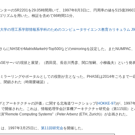
のSR2201を29.05時間用いて、1997年8月3日に、円周率の値を515億396
のアルゴリズムを用いた。検証を含めて66時間11分。
大学の理工系学部情報系学科のためのコンピュータサイエンス教育カリキュラム J9
HSEやMatrixMarketやTop500などのmirroringを設定した。またNUMPAC、
ASEサーバの現状と展望」（西田晃、長谷川秀彦、関口智嗣、小柳義夫）という発表
ーリングやポータルとしての役割が主となった。PHASEは2014年ごろまで一応ac
、閉鎖された（時期要確認）。
グとアーキテクチャの評価」に関する北海道ワークショップ(
HOKKE-97
)が、199
称）で開催された。これは、情報処理学会計算機アーキテクチャ研究会（第115回）
Computing Systems”（Peter Arbenz (ETH, Zurich)）が企画された。
は、1997年3月25日に、
第11回研究会
を開催した。