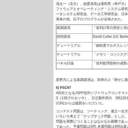
浅太一（京大）、副委員長は瀧和男（神戸大）
フトウェアとオペレーティング・システム研究
ータシステム研究会、データ工学研究会、日本
発表の他、以下のプログラムが企画された。
基調講演
「並列計算の歴史と現
招待講演
David Culler (UC Berk
チュートリアル
「細粒度マルチスレッ
チュートリアル
「メモリ・コンシステ
パネル討論
「並列処理技術の成熟
星野力による基調講演は、加筆の上「静かに進
6) PSC97
4回目となるJSPP並列ソフトウェアコンテス
3（128プロセッサ）、日立製作所の SR22
の3社からは協賛をいただいた。
コンテスト問題は、ソーティング、連立一次方
いろいろ考えて「ナップサック問題」とした。
問題を実際につくることはなかなか困難であっ
であった。予選問題は5問, 本選問題は9問出