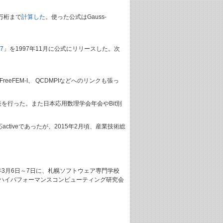
0万桁まで
計算した
。使った公式はGauss-
7
」を1997年11月に公式にリリースした。次
FreeFEM-I、 QCDMPIなどへのリンクも張っ
を行った。また日本応用数理学会年会やBit別
tiveであったが、2015年2月頃、産業技術総
7年3月6日～7日に、札幌ソフトウェア専門学校
とハイパフォーマンスコンピューティング研究会