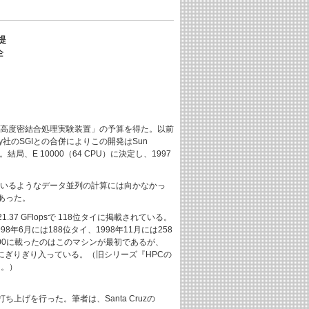
提
企
「高度密結合処理実験装置」の予算を得た。以前
Cray社のSGIとの合併によりこの開発はSun
あった。結局、E 10000（64 CPU）に決定し、1997
っているようなデータ並列の計算には向かなかっ
あった。
7 GFlopsで 118位タイに掲載されている。
年6月には188位タイ、1998年11月には258
500に載ったのはこのマシンが最初であるが、
psで428位にぎりぎり入っている。（旧シリーズ『HPCの
た。）
上げを行った。筆者は、Santa Cruzの