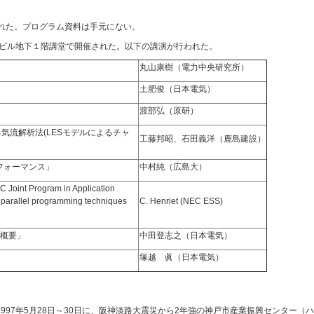
催された。プログラム資料は手元にない。
C本社ビル地下１階講堂で開催された。以下の講演が行われた。
」
丸山康樹（電力中央研究所）
」
土肥俊（日本電気）
渡部弘（原研）
気流解析法(LESモデルによるチャ
工藤邦昭、石田義洋（鹿島建設）
パフォーマンス」
中村純（広島大）
 Joint Program in Application
 parallel programming techniques
C. Henriet (NEC ESS)
と概要」
中田登志之（日本電気）
塚越 眞（日本電気）
は、1997年5月28日～30日に、阪神淡路大震災から2年強の神戸市産業振興センタ