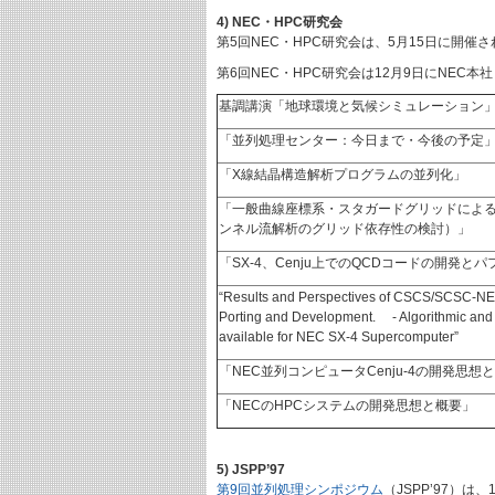
4) NEC・HPC研究会
第5回NEC・HPC研究会は、5月15日に開
第6回NEC・HPC研究会は12月9日にNE
基調講演「地球環境と気候シミュレーション
「並列処理センター：今日まで・今後の予定
「X線結晶構造解析プログラムの並列化」
「一般曲線座標系・スタガードグリッドによる
ンネル流解析のグリッド依存性の検討）」
「SX-4、Cenju上でのQCDコードの開発と
“Results and Perspectives of CSCS/SCSC-NEC
Porting and Development. - Algorithmic and
available for NEC SX-4 Supercomputer”
「NEC並列コンピュータCenju-4の開発思想
「NECのHPCシステムの開発思想と概要」
5) JSPP’97
第9回並列処理シンポジウム
（JSPP’97）