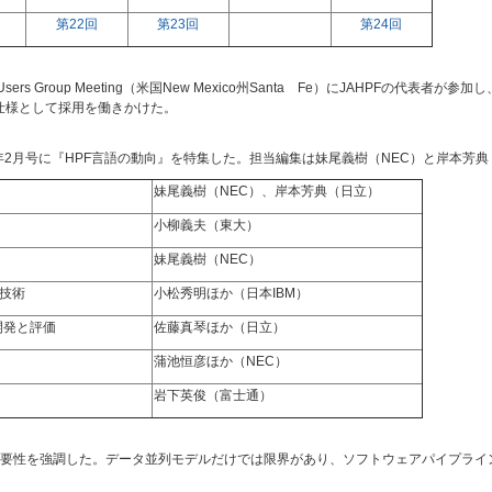
第22回
第23回
第24回
Users Group Meeting（米国New Mexico州Santa Fe）にJAHPFの代表者が参
標準仕様として採用を働きかけた。
年2月号に『HPF言語の動向』を特集した。担当編集は妹尾義樹（NEC）と岸本芳
妹尾義樹（NEC）、岸本芳典（日立）
小柳義夫（東大）
妹尾義樹（NEC）
化技術
小松秀明ほか（日本IBM）
”の開発と評価
佐藤真琴ほか（日立）
蒲池恒彦ほか（NEC）
岩下英俊（富士通）
要性を強調した。データ並列モデルだけでは限界があり、ソフトウェアパイプライ