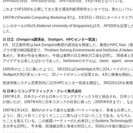
VPP500が16台、VPP300が35台、VPP700が5台、VXが78台となっている。
これまでAP1000を公開してきた富士通並列処理研究センターでは、新たにパラ
1997年のParallel Computing Workshop 97は、9月25日～26日にオーストラリアのANU (
シンガポールのNUS (National University of Singapore)は2月、AP3000を
した。
3) 日立（Dongarra講演会、Stuttgart、HPCセンター筑波）
4月、日立製作所はJack Dongarra教授の講演会を開催した。教授がHPC A
プラザ新川崎2階講堂で、”Problem Solving Environments and NetSolve: A Netw
集めた。筆者が司会を務めた。午後は秦野の日立神奈川工場を訪問し、関係者と意見交換
アイデアを公表したばかりであった。NetSolveのモデルは、client、agent、se
1995年のところに書いたように、SR2201はCambridge大学に224ノードのマシンが
Stuttgart大学計算センターに、32ノードのマシンが設置され、4月に稼働を開始
筑波情報システム営業所内に12月HPCセンター筑波を開設し、SR2201/16を
4) 日本シリコングラフィックス・クレイ株式会社
1997年1月、日本クレイ社も日本シリコングラフィックス社と統合され、日本
が就いたが、1997年4月に日本コダックの社長に移った（2005年6月まで）。な
1997年2月14日、都内のホテルで盛大な披露パーティーがあり、筆者も出席し
ように、混じり合うことなくそこここに散らばってはいたことである。もちろん、前
たことを覚えている。この披露パーティーのため来日したSystems Technology担当
京大学を訪問し、平木敬、田浦健次郎と筆者が対応した。SGI社の今後の製品ロ