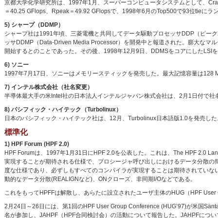
京都大学化学研究所は、1997年1月、スーパーコンピュータシステムとして、Cray T94/4128
＝40.25 GFlops、Rpeak＝49.92 GFlopsで、1998年6月のTop500で93位ti
5) シャープ（DDMP）
シャープ社は1991年頃、三菱電機と共同してデータ駆動プロセッサDDP（ピーク
ッサDDMP（Data-Driven Media Processor）を開発中と報道さ
開始するとのことであった。その後、1998年12月9日、DDMSをコアにしたLSIを、アメリ
6) ソニー
1997年7月17日、ソニーはメモリースティックを発売した。最大記憶容量は128 
7) インテル株式会社（社名変更）
半導体最大手の米Intel社の日本法人インテルジャパン株式会社は、2月1日付で社名を「
8) パシフィック・ハイテック（Turbolinux）
日本のパシフィック・ハイテック社は、12月、Turbolinux日本語版1.0を発売した
標準化
1) HPF Forum (HPF 2.0)
HPF Forumは、1997年1月31日にHPF 2.0を公表した。これは、The HPF 2.0 L
実現することが期待される仕様で、プロシージャ呼び出しにおけるデータ分散の簡
度な仕様であり、必ずしもすべてのコンパイラが実現することは期待されていない。
動的なデータ分散(REALIGNなど)、ONクローズ、非同期I/Oなどである。
これをもってHPFFは解散し、あらたに設立されたユーザ主体のHUG（HPF User 
2月24日～26日には、第1回のHPF User Group Conference (HUG’97)が米国Sa
名が参加し、JAHPF（HPF合同検討会）の活動について報告した。JAHPFに