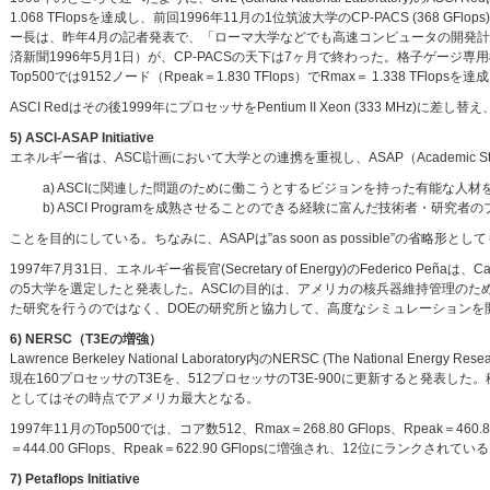
1.068 TFlopsを達成し、前回1996年11月の1位筑波大学のCP-PACS (368 
ー長は、昨年4月の記者発表で、「ローマ大学などでも高速コンピュータの開発計
済新聞1996年5月1日）が、CP-PACSの天下は7ヶ月で終わった。格子ゲージ専
Top500では9152ノード（Rpeak＝1.830 TFlops）でRmax＝ 1.338 TFlopsを
ASCI Redはその後1999年にプロセッサをPentium II Xeon (333 MHz
5) ASCI-ASAP Initiative
エネルギー省は、ASCI計画において大学との連携を重視し、ASAP（Academic Stra
a) ASCIに関連した問題のために働こうとするビジョンを持った有能な人材
b) ASCI Programを成熟させることのできる経験に富んだ技術者・研究者
ことを目的にしている。ちなみに、ASAPは”as soon as possible”の省
1997年7月31日、エネルギー省長官(Secretary of Energy)のFederico Peñaは、Ca
の5大学を選定したと発表した。ASCIの目的は、アメリカの核兵器維持管理のた
た研究を行うのではなく、DOEの研究所と協力して、高度なシミュレーションを開発する。（
6) NERSC（T3Eの増強）
Lawrence Berkeley National Laboratory内のNERSC (The National Energ
現在160プロセッサのT3Eを、512プロセッサのT3E-900に更新すると発表した。稼働
としてはその時点でアメリカ最大となる。
1997年11月のTop500では、コア数512、Rmax＝268.80 GFlops、Rpeak＝
＝444.00 GFlops、Rpeak＝622.90 GFlopsに増強され、12位にランクされてい
7) Petaflops Initiative