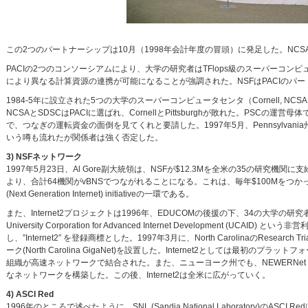
この2つのパートナーシップは10月（1998年会計年度の冒頭）に発足した。NCSAは
PACIの2つのコンソーシアムにより、大学の研究者はTFlops級のスーパーコン
により異なる計算資源の連携が可能になることが強調された。NSFはPACIのパート
1984-5年に設立された5つの大学のスーパーコンピュータセンタ（Cornell, NCSA, Pi
NCSAとSDSCはPACIに選ばれ、CornellとPittsburghが敗れた。PSCの運営母
で、つなぎの運転資金の面倒を見てくれと要請した。1997年5月、Pennsylvani
いう噂も流れたが関係者は強く否定した。
3) NSFネットワーク
1997年5月23日、Al Gore副大統領は、NSFが$12.3Mを全米の35の研究機関に支給して、vBN
より、合計64機関がvBNSでつながれることになる。これは、毎年$100Mをつか
(Next Generation Internet) initiativeの一環である。
また、Internet2プロジェクトは1996年、EDUCOMの後援の下、34の大学の
University Corporation for Advanced Internet Development (UCA
し、”Internet2″ を登録商標とした。1997年3月に、North CarolinaのResearch T
ーク(North Carolina GigaNet)を設置した。Internet2としては最初の
組織が高速ネットワークで結合された。また、ニューヨーク州でも、NEWERNet 20
なネットワークを構築した。この後、Internet2は全米に広がっていく。
4) ASCI Red
1996年のところで述べたように、SNL (Sandia National Laboratory)のASC