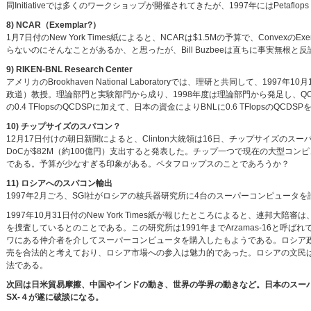
同Initiativeでは多くのワークショップが開催されてきたが、1997年にはPetaflops al
8) NCAR（Exemplar?）
1月7日付のNew York Times紙によると、NCARは$1.5Mの予算で、Conv
らないのにそんなことがあるか、と思ったが、Bill Buzbeeは直ちに事実無根と反論した
9) RIKEN-BNL Research Center
アメリカのBrookhaven National Laboratoryでは、理研と共同して、1997年1
政道）教授。理論部門と実験部門から成り、1998年度は理論部門から発足し、QC
の0.4 TFlopsのQCDSPに加えて、日本の資金によりBNLに0.6 TFlopsのQCDS
10) チップサイズのスパコン？
12月17日付けの朝日新聞によると、Clinton大統領は16日、チップサイズの
DoCが$82M（約100億円）支出すると発表した。チップ一つで現在の大型コン
である。予算が少なすぎる印象がある。ペタフロップスのことであろうか？
11) ロシアへのスパコン輸出
1997年2月ごろ、SGI社がロシアの核兵器研究所に4台のスーパーコンピュー
1997年10月31日付のNew York Times紙が報じたところによると、連邦
を捜査しているとのことである。この研究所は1991年までArzamas-16と呼
ワにある仲介者を介してスーパーコンピュータを購入したもようである。ロシア政
売を合法的と考えており、ロシア市場への参入は魅力的であった。ロシアの文民
法である。
次回は日米貿易摩擦、中国やインドの動き、世界の学界の動きなど。日本のスーパー
SX-４が遂に破談になる。