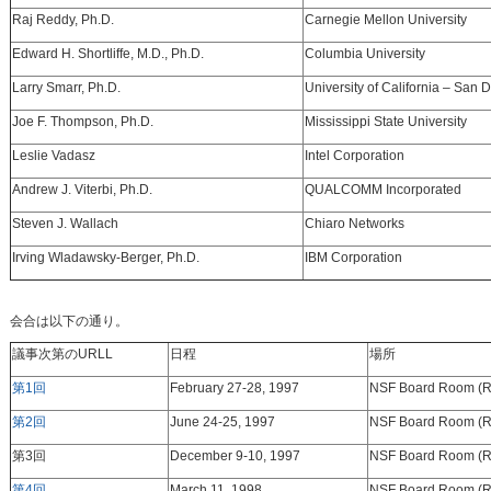
Raj Reddy, Ph.D.
Carnegie Mellon University
Edward H. Shortliffe, M.D., Ph.D.
Columbia University
Larry Smarr, Ph.D.
University of California – San 
Joe F. Thompson, Ph.D.
Mississippi State University
Leslie Vadasz
Intel Corporation
Andrew J. Viterbi, Ph.D.
QUALCOMM Incorporated
Steven J. Wallach
Chiaro Networks
Irving Wladawsky-Berger, Ph.D.
IBM Corporation
会合は以下の通り。
議事次第のURLL
日程
場所
第1回
February 27-28, 1997
NSF Board Room (
第2回
June 24-25, 1997
NSF Board Room (
第3回
December 9-10, 1997
NSF Board Room (
第4回
March 11, 1998
NSF Board Room (