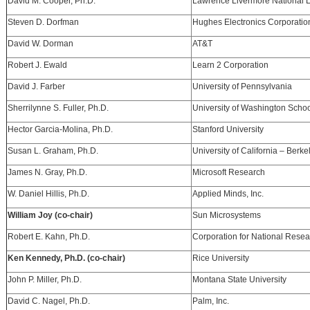
David M. Cooper, Ph.D.
Lawrence Livermore National L
Steven D. Dorfman
Hughes Electronics Corporatio
David W. Dorman
AT&T
Robert J. Ewald
Learn 2 Corporation
David J. Farber
University of Pennsylvania
Sherrilynne S. Fuller, Ph.D.
University of Washington Schoo
Hector Garcia-Molina, Ph.D.
Stanford University
Susan L. Graham, Ph.D.
University of California – Berke
James N. Gray, Ph.D.
Microsoft Research
W. Daniel Hillis, Ph.D.
Applied Minds, Inc.
William Joy (co-chair)
Sun Microsystems
Robert E. Kahn, Ph.D.
Corporation for National Resear
Ken Kennedy, Ph.D. (co-chair)
Rice University
John P. Miller, Ph.D.
Montana State University
David C. Nagel, Ph.D.
Palm, Inc.