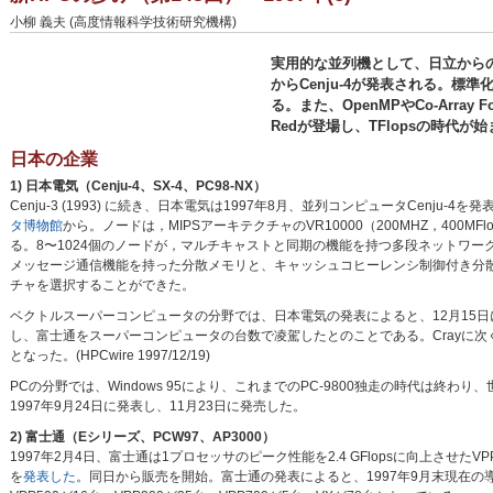
小柳 義夫 (高度情報科学技術研究機構)
実用的な並列機として、日立からのSR
からCenju-4が発表される。標準化では、
る。また、OpenMPやCo-Array 
Redが登場し、TFlopsの時代が
日本の企業
1) 日本電気（Cenju-4、SX-4、PC98-NX）
Cenju-3 (1993) に続き、日本電気は1997年8月、並列コンピュータCenju-4
タ博物館
から。ノードは，MIPSアーキテクチャのVR10000（200MHZ，400MF
る。8〜1024個のノードが，マルチキャストと同期の機能を持つ多段ネットワー
メッセージ通信機能を持った分散メモリと、キャッシュコヒーレンシ制御付き分
チャを選択することができた。
ベクトルスーパーコンピュータの分野では、日本電気の発表によると、12月15日に
し、富士通をスーパーコンピュータの台数で凌駕したとのことである。Crayに次
となった。(HPCwire 1997/12/19)
PCの分野では、Windows 95により、これまでのPC-9800独走の時代は終わり
1997年9月24日に発表し、11月23日に発売した。
2) 富士通（Eシリーズ、PCW97、AP3000）
1997年2月4日、富士通は1プロセッサのピーク性能を2.4 GFlopsに向上させたVP
を
発表した
。同日から販売を開始。富士通の発表によると、1997年9月末現在の