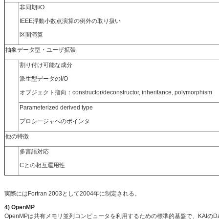
非同期I/O
IEEE浮動小数点演算の例外の取り扱い
区間演算
抽象データ型・ユーザ拡張
割り付け可能な成分
派生型データのI/O
オブジェクト指向：constructor/deconstructor, inheritance, polymorphism
Parameterized derived type
プロシージャへのポインタ
他の特徴
多言語対応
Cとの相互運用性
実際にはFortran 2003として2004年に制定される。
4) OpenMP
OpenMPは共有メモリ並列コンピュータを利用するための標準的基盤で、KAIのDavid Kuckの