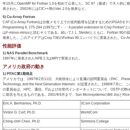
年10月にOpenMP for Fortran 1.0を初めて公表した。SC 97（後述）で大々的に発表
表された。2002年にはC/C++用のVer. 2.0を発表など。
5) Co-Array Fortran
CAF (Co-Array Fortran)は分散メモリ上での並列処理を記述するためのPGASモデルによ
Programming 6, 275-284 (1997)に“F－－: A parallel extension
はF-minus-minusと読むそうである。続いてJ. L. Steidelとともに、Fortran 90の拡張として、SIA
発表した。このアイデアはCray T3EのFortran 90コンパイラに実装された。Co-A
性能評価
1) NAS Parallel Benchmark
1997年に発表されたNPB 2.3はMPIで実装された。
アメリカ政府の動き
1) PITAC第1期発足
アメリカでは、1997年2月11日、大統領令により直属の諮問委員会（PAC、Presidential Advisory
Technology, and the Next Generation Internet）が設置された。1998年7月に、この
の委員会は、HPC、通信、ITおよび次世代インターネットについて、OSTP (Office of Science an
に助言を与えるものである。2001年9月まで、Sun MicrosystemsのBill JoyとR
Eric A. Benhamou, Ph.D.
3Com Corporation
Vinton G. Cerf, Ph.D.
WorldCom
Ching-chih Chen, Ph.D.
Simmons College