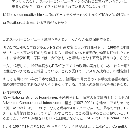
アメリカの会社がスーパーコンピューティングの頂点に立っていることは
重要なのか？ ［ロビイストにだまされているのではないか？］
b) 現在のcommodity chipとは別のアーキテクチャ(ベクトルやMTAなど)の研
c) Petaflops は本当にやる意義があるか？
日米スーパーコンピュータ摩擦を考えると、なかなか意味深長である。
PITACではHPCCプログラムとNGIの計画立案について評価検討し、1998年に中間
が、リスクの高い長期的な課題よりも、即効性のある短期的な効果を期待したも
いる。最近(2015)、某国では「大学はもっと即戦力となる研究を行うべき」な
一方、並行して、1997年度からPITACはアメリカ政府の実施しているこれらの
に推進すべきであると報告している。これを受けて、アメリカ政府は、21世紀情報
奇しくも同じ1997年に日本で発足した、諮問第25号に基づく科学技術会議の情
属の諮問委員会である点が大きく異なっている。予算への影響力も格段に異なる
2) NSF PACI
NSF (National Science Foundation, 全米科学財団、日本の旧文部省もしくは学術振
Advanced Computational Infrastructure)構想（1997-20
て更に4つが残った。これは、なんと現存の4センターであった。落ちたのは、UCLAと
ターとも外部評価を行ってアピールするなど、どこの国もやることは似ている。Illinois
るようだ。Cornellが危ないという話は聞かなかった。SC96でCTC (Cornell Theo
しかし1997年1月ごろCTCが落ちそうだという噂が流れた。1月24日、Cornell大