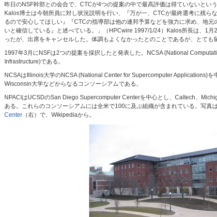
昨日のNSF幹部との会合で、CTCが4つの提案の中で最高評価は得ていないとい
Kalos博士は今朝所員に対し状況説明を行い、『万が一、CTCが最終選考に残ら
るので安心してほしい』『CTCの指導部は他の連邦予算などを強力に求め、地元
いと確信している』と述べている。」（HPCwire 1997/1/24）Kalos所長は
ったが、出席をキャンセルした。体調もよくなかったとのことであるが、とても
1997年3月にNSFは2つの提案を採択したと発表した。NCSA (National Computational Science
Infrastructure)である。
NCSAはIllinois大学のNCSA (National Center for Supercomputer Applica
Wisconsin大学などからなるコンソーシアムである。
NPACIはUCSDのSan Diego Supercomputer Centerを中心とし、Caltech、Mi
ある。これらのコンソーシアムには全米で100に及ぶ組織が含まれている。写真
Center
（右）で、Wikipediaから。