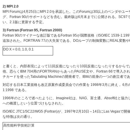
2) MPI 2.0
MPI Forumは4月25日にMPI 2.0を承認した。このForumは30以上のベンダ
グ、Fortran 90のサポートなどを含む。最終版は6月末までに公開される。SC97で、
い、2.1版に更新する予定。
3) Fortran (Fortran 95, Fortran 2000)
Fortran 90のマイナーな改訂版であるFortran 95が国際規格（ISO/IEC 1539-
追加された。FORTRAN 77の大失策である、DOループの制御変数にREAL変数やD
DO X = 0.0, 1.0, 0.1
と書くと、内部表現によって11回反復になったり10回反復になったりするからで
他、恐らくIBM 704用のFORTRANからあったPAUSE文や、Fortran 66で導入
チカードを使ったTabulating Machineの開発者で、IBMの前身の一つの創立者であ
対応する日本工業規格も改正原案作成委員会での作業を 1998年3月に終え， 6月の情報
1:1998 である。
1996年のところで述べたように、Imagine社は、NAG、富士通、Absoft社と協力して
への橋渡しという位置づけもなされた。
ISO/IEC JTC1/SC22/WG5 (Fortran)が、1997年2月10日～14日にLas 
な特徴は次の通り。
高性能科学技術計算