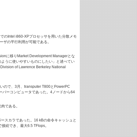
64個までのIntel i860-XPプロセッサを用いた分散メモ
6ユーザの平行利用が可能である。
sionに移りMarket Development Managerとな
Xのように使いやすいものにしたい」と述べてい
sion of Lawrence Berkeley National
、3月、transputer T800とPowerPC
初のスーパーコンピュータであった。4ノードから64
の皮肉である。
スーパースカラであった。16 kBの命令キャッシュと
でき、最大6.5 TFlops。