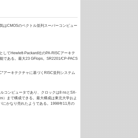
した。他方日本電気はCMOSのベクトル並列スーパーコンピュー
ewlett-Packard社のPA-RISCアーキテ
。最大23 GFlops。SR2201/CP-PACS
C*アーキテクチャに基づくRISC並列システム
コンピュータであり、クロックは8 nsとSX-
lops）まで構成できる。最大構成は東北大学およ
ヨーロッパにかなり売れたようである。1998年11月の