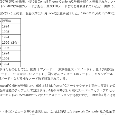
em (9076 SP2)を発表。4月5日Cornell Theory Centerが1号機を買うと発表さ
6 MHz)、Wide 2 (77 MHz)の4種のノードがある。最大128ノードまでと発表されていたが
めていくと発表。龍谷大学は10月SP2の設置を完了した。1996年11月のTop50
x
設置年
1994
1995
1994
1996（2台）
5
1996
1994
7
1996
4
1994
されたものとしては、動燃（72ノード）、東京都立大（60ノード）、原子力研究所
ノード）、中央大学（42ノード）、国立がんセンター（40ノード）、キリンビール（
24ノード）など多様なノード数で設置されている。
3とPowerPC 604が登場した。603は32-bit PowerPCアーキテクチャを完全に
性能のチップとして設計され、4命令同時実行可能なスーパースカラ・プロセッサであった。Po
、ローエンドのRS/6000サーバやワークステーションにも使われた。1996年7月にはさら
ベクトルコンピュータJ90を発表した。これは;買収したSupertek Computer社の遺産