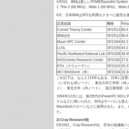
4月5日、IBMは新しいPOWERparallel Syst
1, Thin 2 (66 MHz)、Wide 1 (6
8月、日本IBMはSP2を民間セクターに販売を進
設置組織
機種
Rma
Cornell Theory Center
SP2/512
88.4
IBM社内
SP2/512
88.4
Mauii HPC Center
SP2/384
66.3
LLNL
SP2/256
44.2
Pacific Northwest National Lab.
SP2/208
36.4
NASA Ames Research Center
SP2/160
27.8
KTH（スウェーデン）
SP2/110
20.3
MCI Worldcom（米）
SP2/104
19.3
これ以下は、なんと116件もある。日本に設置
（いずれも48ノード）、東北大学工学部（46
ド）、東北大学（26ノード）、国立環境研（
1994年12月には、第2世代のPowerPC 60
テムなどに用いられた。604はサーバにも使える高
Macintoshクローンなどに採用された。また
た。
2) Cray Research社
9月29日、Cray Research社、空冷の低価格