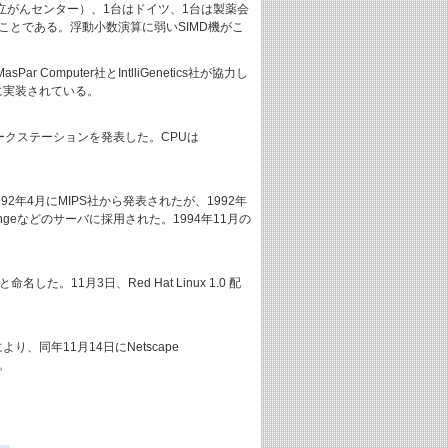
立がんセンター）、1台はドイツ、1台は製薬会
MP-2とのことである。浮動小数演算に弱いSIMD機がこ
 Computer社とIntlliGenetics社が協力し
2に実装されている。
ック・ワークステーションを発表した。CPUは
00は1992年4月にMIPS社から発表されたが、1992年
lengeなどのサーバに採用された。1994年11月の
と命名した。11月3日、Red Hat Linux 1.0 配
立てにより、同年11月14日にNetscape
。