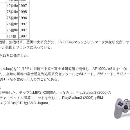
42位tie
1997
75位tie
1995
75位tie
1996
75位tie
1997
75位tie
1997
114位
1997
究機構、無機材研、豊田中央研究所に、16 CPUのマシンがデンマーク気象研究所
シンが英国とフランスに入っている。
を12月に発売した。
Computing Workshop)を11月2日に川崎市中原の富士通研究所で開催し、AP1000の
rgh)であった。当時の川崎の富士通並列処理研究センターには64ノード、256ノード、512
137名を含め860人とのことである。
社
発売した。チップはMIPS R3000A。ちなみに、PlayStation2 (2000)の
クチャ（ベクトル演算ユニットを含む）。PlayStation3 (2006)はIBM
on4 (2013)のCPUはAMD Jaguar。