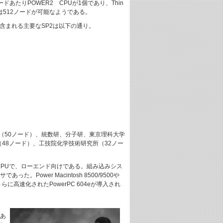
れた。ノードあたりPOWER2 CPUが1個であり、Thin
、実際には512ノードが可能なようである。
0に含まれる主要なSP2は以下の通り。
（50ノード）、統数研、分子研、東京理科大学
48ノード）、工技院化学技術研究所（32ノー
実装したCPUで、ローエンド向けである。組み込みシス
wer Macintosh 8500/9500や
に高速化されたPowerPC 604eが導入され
であ