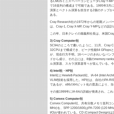
るCMOSミニスーパーコンピュータCray Y-M
で16並列の構成まで可能である。1995年3
演算とベクトル演算を担当する2個のチップから構
ある。
Cray Research社の1972年からの初期メンバー
は、Cray-1, Cray X-MP, Cray Y-
この年、日本クレイの堀義和社長は、米国Cray 
3) Cray Computer社
SC94のところで書いたように、11月、Cray C
32CPUまで構成でき、ピーク性能64 GFl
が、現在行方不明。16ページのきれいなパンフレッ
ドから成り、その上には、8個のmemory r
ル演算器、スカラ演算器等々が並んでいる。今後、
4) Intel社・HP社
Intel社とHewlett-Packard社、IA-64 (
VLIW技術を採用した。HP社は、自社のPA-RI
であるが、x86の64ビット化の普及により、
その後1999年にIA-64の詳細が発表され、これ
5) Convex Computer社
Convex Computer社、共有分散メモリ並列
MHz)を、SPP 1200/1600はPA-7200 (120 MHz
I/O)が使われている。CD (Compact Design