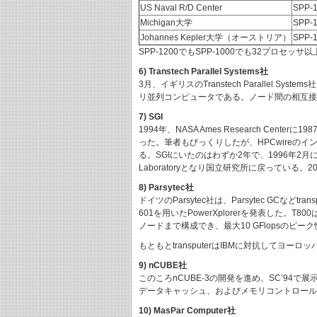
US Naval R/D Center
SPP-1
Michigan大学
SPP-1
Johannes Kepler大学（オーストリア）
SPP-1
SPP-1200でもSPP-1000でも32プロ
6) Transtech Parallel Systems社
3月、イギリスのTranstech Parallel Syst
リ並列コンピュータである。ノード間の相互接続のた
7) SGI
1994年、NASA Ames Research Centerに1987
った。筆者もびっくりしたが、HPCwireの
る。SGIにいたのはわずか2年で、1996年2月にはDirector of 
Laboratoryとなり国立研究所に戻っている。200
8) Parsytec社
ドイツのParsytec社は、Parsytec GCなど
601を用いたPowerXplorerを発表した。
ノードまで構成でき、最大10 GFlopsのピ
もともとtransputerはIBMに対抗してヨ
9) nCUBE社
このころnCUBE-3の開発を進め、SC’94で展
データキャッシュ、およびメモリコントロールを含む
10) MasPar Computer社