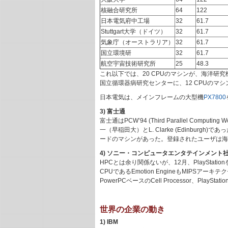
核融合研究所
64
122
日本電気府中工場
32
61.7
Stuttgart大学（ドイツ）
32
61.7
気象庁（オーストラリア）
32
61.7
国立環境研
32
61.7
航空宇宙技術研究所
25
48.3
これ以下では、20 CPUのマシンが、海洋研
国立循環器病研究センターに、12 CPUのマ
日本電気は、メインフレームの大型機
PX7800
3) 富士通
富士通はPCW’94 (Third Parallel 
一（早稲田大）とL. Clarke (Edinbu
ードのマシンがあった。登録されたユーザは海外
4) ソニー・コンピュータエンタテインメント
HPCとは余り関係ないが、12月、PlayStationを
CPUであるEmotion EngineもMIPSアーキテ
PowerPCベースのCell Processor、PlayStati
世界の企業の動き
1) IBM