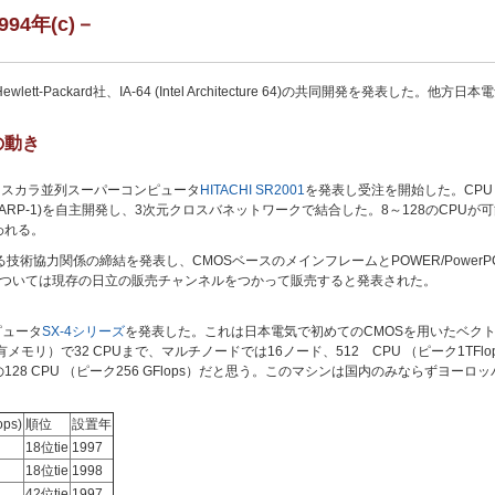
94年(c)－
wlett-Packard社、IA-64 (Intel Architecture 64)の共同開発を発表
の動き
、スカラ並列スーパーコンピュータ
HITACHI SR2001
を発表し受注を開始した。CPUとしてH
HARP-1)を自主開発し、3次元クロスバネットワークで結合した。8～128のCPUが可能である
われる。
る技術協力関係の締結を発表し、CMOSベースのメインフレームとPOWER/PowerP
については現存の日立の販売チャンネルをつかって販売すると発表された。
ピュータ
SX-4シリーズ
を発表した。これは日本電気で初めてのCMOSを用いたベクトル
モリ）で32 CPUまで、マルチノードでは16ノード、512 CPU （ピーク1TF
 Serviceの128 CPU （ピーク256 GFlops）だと思う。このマシンは国内のみならず
ops)
順位
設置年
18位tie
1997
18位tie
1998
42位tie
1997