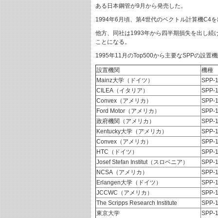
ある日本鋼管が9月から発売した。
1994年6月頃、第4世代のベクトル計算機C4
他方、同社は1993年から四半期損失を出し続けて
ことになる。
1995年11月のTop500から主要なSPPの設置
設置機関
機種
Mainz大学（ドイツ）
SPP-1
CILEA（イタリア）
SPP-1
Convex（アメリカ）
SPP-1
Ford Motor（アメリカ）
SPP-1
政府機関（アメリカ）
SPP-1
Kentucky大学（アメリカ）
SPP-1
Convex（アメリカ）
SPP-1
HTC（ドイツ）
SPP-1
Josef Stefan Institut（スロベニア）
SPP-1
NCSA（アメリカ）
SPP-1
Erlangen大学（ドイツ）
SPP-1
JCCWC（アメリカ）
SPP-1
The Scripps Research Institute
SPP-1
東京大学
SPP-1