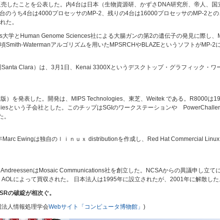
販売したことを公表した。内4台は日本（生物資源研、かずさDNA研究所、帝人、国
euticals。8台のうち4台は4000プロセッサのMP-2、残りの4台は16000プロセッサの
れた。
s大学とHuman Genome Sciences社による大腸ガンの第2の遺伝子の発見に際し、MasPar
ith-Watermanアルゴリズムを用いたMPSRCHやBLAZEというソフトがMP-
フォルニア州Santa Clara）は、3月1日、Kenai 3300Xというデスクトップ・グラフィ
 (75Mz版）を発表した。開発は、MIPS Technologies、東芝、Weitek である。R80
logiesという子会社とした。このチップはSGIのワークステーションや PowerChal
いた。
 Ewingは独自のｌｉｎｕｘ distributionを作成し、Red Hat Commercial Linux
owell AndreessenはMosaic Communications社を創立した。NCSAからの異議申し
998年、AOLによって買収された。 日本法人は1995年に設立されたが、2001年に解散した
SRの破綻が相次ぐ。
般社団法人情報処理学会
Webサイト「コンピュータ博物館」
)