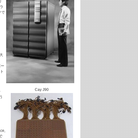
リ
ラ
サで
最大
ボー
クト
Cay J90
の
う
ce,
で