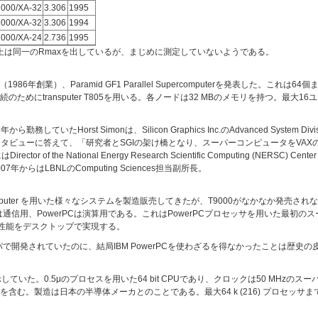
000/XA-32
3.306
1995
000/XA-32
3.306
1994
000/XA-24
2.736
1995
セッサ以上は同一のRmaxを出しているが、まじめに測定していないようである。
ems社（1986年創業）、Paramid GF1 Parallel Supercomputerを発表した。これは
めにtransputer T805を用いる。各ノードは32 MBのメモリを持つ。最大1
年から勤務していたHorst Simonは、Silicon Graphics Inc.のAdvanced System Divi
インタビューに答えて、「研究者とSGIの架け橋となり、スーパーコンピュータをVA
the National Energy Research Scientific Computing (NERSC) Center Divi
7年からはLBNLのComputing Sciences担当副所長。
transputer を用いた様々なシステムを製造販売してきたが、T9000がなかなか発売されないので
T800は通信用、PowerPCは演算用である。これはPowerPCプロセッサを用いた最
ーク性能をデスクトップで実現する。
ーロッパで開発されていたのに、結局IBM PowerPCを使わざるを得なかったことは歴史
示していた。0.5μのプロセスを用いた64 bit CPUであり、クロックは50 MHzの
。製造は日本の半導体メーカとのことである。最大64 k (216) プロセッサまで接続