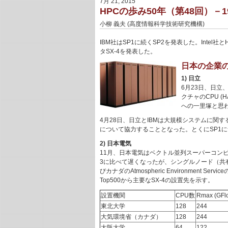
7月 21, 2015
HPCの歩み50年（第48回）－19
小柳 義夫 (高度情報科学技術研究機構)
IBM社はSP1に続くSP2を発表した。Intel社とHe
タSX-4を発表した。
日本の企業
1) 日立
6月23日、日立
クチャのCPU (
への一里塚と思
4月28日、日立とIBMは大規模システムに関す
について協力することとなった。とくにSP1
2) 日本電気
11月、日本電気はベクトル並列スーパーコン
3に比べて遅くなったが、シングルノード（共有メ
びカナダのAtmospheric Environment
Top500から主要なSX-4の設置先を示す。
設置機関
CPU数
Rmax (GFl
東北大学
128
244
大気環境省（カナダ）
128
244
大阪大学
64
122