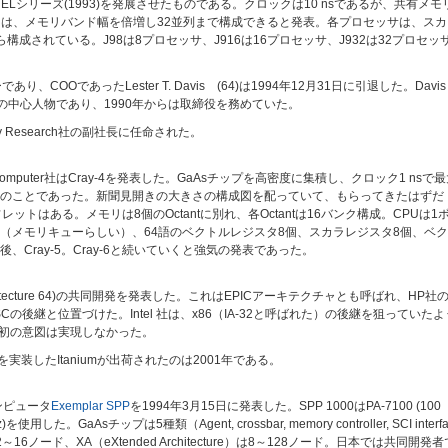
P ELシリーズ(1993)を発展させたものである。クロックは10 nsであるが、共有メモ
月には、メモリバンド幅を倍増し32並列まで構成できると発表。各プロセッサは、スカ
成されている。J98は8プロセッサ、J916は16プロセッサ、J932は32プロセッ
であり、COOであったLester T. Davis (64)は1994年12月31日に引退した。Davis
MPなどの設計の中心人物であり、1990年からは取締役を務めていた。
Research社の副社長に任命された。
omputer社はCray-4を発表した。GaAsチップを高密度に集積し、クロック1 nsで
opsとのことであった。新聞見開きの大きさの構成図を配っていて、もらってきたはずだ
トはある。メモリは8個のOctantに別れ、各Octantは16バンク構成。CPUは1
anks（メモリキューらしい）、64語のベクトルレジスタ8個、スカラレジスタ8個、ベ
Cray-5。Cray-6と続いていくと強気の発表であった。
Intel Architecture 64)の共同開発を発表した。これはEPICアーキテクチャとも呼ばれ、HP社
SCの後継と位置づけた。Intel 社は、x86（IA-32と呼ばれた）の後継を狙っていたよ
当初の意図は実現しなかった。
を実装したItaniumが出荷されたのは2001年である。
コンピュータ
Exemplar SPP
を1994年3月15日に発表した。SPP 1000はPA-7100 (100
)を使用した。GaAsチップは5種類（Agent, crossbar, memory controller, SCI interfa
)は2～16ノード、XA（eXtended Architecture）は8～128ノード。日本では共同開発者