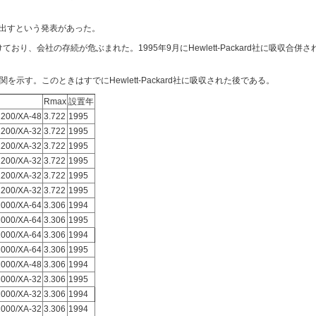
を出すという発表があった。
おり、会社の存続が危ぶまれた。1995年9月にHewlett-Packard社に吸収合併さ
機関を示す。このときはすでにHewlett-Packard社に吸収された後である。
Rmax
設置年
200/XA-48
3.722
1995
200/XA-32
3.722
1995
200/XA-32
3.722
1995
200/XA-32
3.722
1995
200/XA-32
3.722
1995
200/XA-32
3.722
1995
000/XA-64
3.306
1994
000/XA-64
3.306
1995
000/XA-64
3.306
1994
000/XA-64
3.306
1995
000/XA-48
3.306
1994
000/XA-32
3.306
1995
000/XA-32
3.306
1994
000/XA-32
3.306
1994