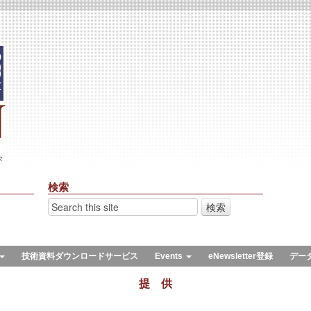
々
検索
技術資料ダウンロードサービス
Events
eNewsletter登録
デー
提 供