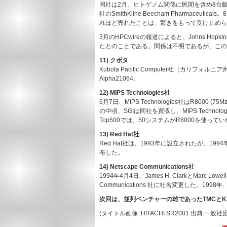
同社は2月、ヒトゲノム関係に民間を含め8台
社のSmithKline Beecham Pharmac
れほど売れたことは、驚きをもって受け止めら
3月のHPCwireの報道によると、Johns Hopkin
たとのことである。関係は不明であるが、この頃Sm
11) クボタ
Kubota Pacific Computer社（カリ
Alpha21064。
12) MIPS Technologies社
6月7日、MIPS Technologies社はR8000
の中頃、SGIは同社を買収し、MIPS Techno
Top500では、50システムがR8000を使って
13) Red Hat社
Red Hat社は、1993年に設立されたが、1994年Marc
布した。
14) Netscape Communications社
1994年4月4日、James H. ClarkとMarc L
Communications 社に社名変更した。1
次回は、並列ベンチャーの雄であったTMCとK
(タイトル画像: HITACHI SR2001 出典:一