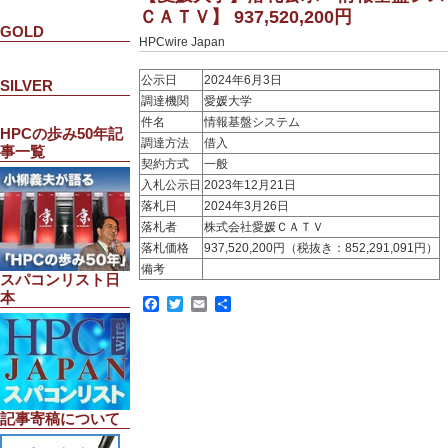
ＣＡＴＶ】 937,520,200円
GOLD
HPCwire Japan
公示日
2024年6月3日
SILVER
調達機関
愛媛大学
件名
情報基盤システム
HPCの歩み50年記
調達方法
借入
事一覧
契約方式
一般
入札公示日
2023年12月21日
落札日
2024年3月26日
落札者
株式会社愛媛ＣＡＴＶ
落札価格
937,520,200円（税抜き：852,291,091円）
備考
スパコンリスト日
本
Facebook
Twitter
Email
共
有
記事寄稿について