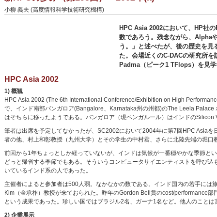
小柳 義夫 (高度情報科学技術研究機構)
HPC Asia 2002において、HP
数であろう。残念ながら、AlphaやP
う。」と述べたが、後の歴史を見
た。会場近くのC-DACの研究所
Padma（ピーク1 TFlops）を見
HPC Asia 2002
1) 概観
HPC Asia 2002 (The 6th International Conference/Exhibition on High 
で、インド南部バンガロア(Bangalore、Karnataka州の州都)のThe Leela 
はそちらに移ったようである。バンガロア（現ベンガルール）はインドのSilicon V
筆者は出席を予定してなかったが、SC2002において2004年に第7回HPC A
者の他、村上和彰教授（九州大学）とその学生の中村君、さらに北陸先端の堀口
前回から1年ちょっとしか経っていないが、インドは気候が一番穏やかな季節と
どっと帰省する季節でもある。そういうコンピュータサイエンティストを呼び込
いているインド系の人であった。
主催者によると参加者は500人弱。なかなかの数である。インド国内の若手には旅費の
Kim（金承祚）教授が来ておられた。昨年のGordon Bell賞のcost/perf
という成果であった。珍しい国ではブラジル2名、ガーナ1名など。他人のことは
2) 企業展示