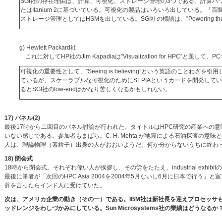
SGI社の存在理由は、計算、可視化、ストレージ管理の3つである。計算パワーと
たはItanium 2に基づいている。可視化の製品はいろいろ出している。
ストレージ管理としてはHSMを出している。SGI社の標語は、”Powering the Sc
g) Hewlett Packard社
これに対してHP社のJim Kapadiaは”Visualization for HPC”と
可視化の重要性として、”Seeing is believing”という英語のことわざを引
ているが、スケーラブルな可視化のためにSEPIAというカードを開発して
るとSGI社のlow-endはかなり苦しくなるかもしれない。
17) パネル(2)
最後17時から二回目のパネル討論が行われた。タイトルはHPC研究の産業への
いない感じである。参加者もまばら。C. H. Mehta が地震による石油探査の意味と困難に
人は、理論物理（素粒子）出身の人がおおいようだ。何か分からないうちに終わ
18) 閉会式
18時から閉会式。それぞれ偉い人が挨拶し、その労をたたえ、industrial exh
最後に筆者が「次回のHPC Asia 2004を2004年5月ないし6月に日本で行う」と宣言した。”After such 
辞を言ったらインド人に受けていた。
次は、アメリカ企業の動き（その一）である。IBM社は新社長を迎えプロセッサもサー
ッドレンジをわしづかみにしている。Sun Microsystems社の業績はどうなるか