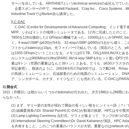
サーバを出している。ARITHNETというtechnical servicesの会社もでてい
企業スポンサーの中で、Hewlett Packard、Cray Inc.、Cisco Syste
Industrial TrackではBurton自ら講演した。
f) C-DAC
C-DAC (Centre for Developmento of Advanced Comp
MPP、いわばインドの地球シミュレータである。12月に完成したとのこと。PAR
T800を128台接続した1 GFlopsの機械であった。10000はたしかSPARC 
く。4-wayのSMP (p630)が54台、32-wayのSMP (p690)が1台から成り、この間を
フトからのlatencyは10μs。光ファイバー)で結んでいる（現在のところ、p
は1005 GFlopsということになる。メモリは0.5 TB。OSはAIX/L
ルシステムは900MHzのUltraSPARC-IIIの4-way SMPを6セット使いQFSで
量は9トン（空調の重量はなんと39トン）とある。どうも、p630クラスタ
学記参照）。既述のように、2003年6月のTop500では、コア数248、Rmax＝5
の気候シミュレーション、石油探査のための地震のシミュレーション、DNA
ア、シンガポール、カナダ、ドイツなど）にも売れている。C-DACはPARAMNet-
3) 開会式
16日（月曜日）は朝からいくつかのtutorialsが行われた。夕方18時から2
らなかった。
(1) まず、サリー姿の女性が現れて開会の長々しい歌をヒンドゥー語（？
(2) 組織委員長のDr. Sharad Purohit (C-DAC)が歓迎の挨拶。
(3) Lamp Lighting Ceremony 点灯式。ゲストが集まって、ランプの8
(4) International Steering CommitteeのDr. David Kahanerが演
を共有すること。この二つの要素のバランスが大切。重要なのはnetwork of p