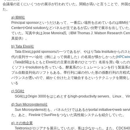
会議場の近くにいくつかの展示が行われていた。関税が高いと言うことで、外国か
た。
a) IBM社
Principal sponsorというだけあって、一番広い場所を占めているのはIBM社であ
CenterやGrid solutionなどパネルが主であるが広い分野で展示を出してい
ていた。写真中央はJose Moreira氏（IBM Thomas J. Watson Resear
真提供）。
b) Tata Elxsi社
Tata Elxsiはgold sponsorsの一つであるが、やはりTata Insiitute
代の並列サーバ会社（例によって倒産した）の名前が懐かしかった(
HPCwire
（Tata財閥はもともとElxsi社の主要出資者のひとつで）名前を買い取っ
くソフトやsolutionを売っている。酵素系のシミュレーションを行う製薬
ブル自動並列化のソフトもある。帯行列に縁の付いた形の係数行列の方程式
バランスが悪いので、細かく分けた上で融合するというテクニックを開発し
いる
c) SGI社
SGI社はOrigin 3000をはじめとするhigh-productivity servers、L
d) Sun Microsystems社
Sun Microsystems社も、パネルだけではあるがportal initiati
た。あと、FirelinkでSunFireをつないだ高性能システムを紹介していた。
e) その他企業
Tektronixがロジアナを展示していたが、客は少なかった。また、CDC6400などという