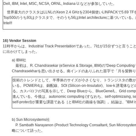
Dell, IBM, Intel, MSC, NCSA, ORNL, Indiana U.などが参加していた。
世界最大のクラスタはLLNLのXeon 2.4 GHzを2304個使いLINPACKで5.69
Top500のうち93はクラスタで、そのうち56はIntel architectureに基づい
Intel!!
16) Vendor Session
11時半からは、Industrial Track Presentationであった。7社が
に出かけてしまった。
a) IBM社
最初は、R. Chandrasekar (eService & Storage, IBM)の”Deep
Chandrasekharを思い出させる。南インドのありふれた苗字で「月を髪飾
技術のトレンドとして、半導体のサイズが小さくなり、トランジスタの数
いる。POWER4は、銅配線、SOI (Silicon-on-Insulator)、low-k 
る。カスパロフの写真を示して、Deep Blueから、BlueGene/L、Grid comp
進んでいる。今後は、autonomic computing (すなわち、self-optimizaing, self-con
self-protect)が重要な課題である［とIBM社の路線を強調］。結論は、”IBM is
b) Sun Microsystems社
P. Sambath Narayanon (Product Technology Consaltant, Sun Micro
略について語った。