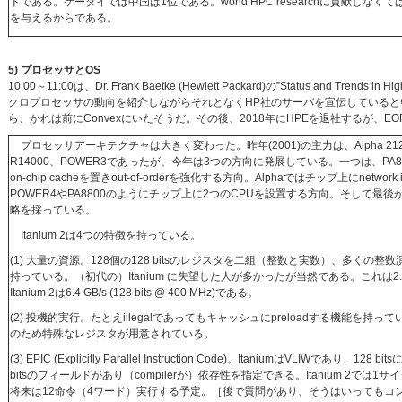
ドである。ケータイでは中国は1位である。world HPC researchに貢献しなくてはならない。
を与えるからである。
5) プロセッサとOS
10:00～11:00は、Dr. Frank Baetke (Hewlett Packard)の”Status and Trends in 
クロプロセッサの動向を紹介しながらそれとなくHP社のサーバを宣伝している
ら、かれは前にConvexにいたそうだ。その後、2018年にHPEを退社するが、E
プロセッサアーキテクチャは大きく変わった。昨年(2001)の主力は、Alpha 21264、PA
R14000、POWER3であったが、今年は3つの方向に発展している。一つは、PA8700+
on-chip cacheを置きout-of-orderを強化する方向。Alphaではチップ上にnetwo
POWER4やPA8800のようにチップ上に2つのCPUを設置する方向。そして最後がI
略を採っている。
Itanium 2は4つの特徴を持っている。
(1) 大量の資源。128個の128 bitsのレジスタを二組（整数と実数）、多く
持っている。（初代の）Itanium に失望した人が多かったが当然である。これは2.
Itanium 2は6.4 GB/s (128 bits @ 400 MHz)である。
(2) 投機的実行。たとえillegalであってもキャッシュにpreloadする機能を持っ
のため特殊なレジスタが用意されている。
(3) EPIC (Explicitly Parallel Instruction Code)。ItaniumはVLIWであり、
bitsのフィールドがあり（compilerが）依存性を指定できる。Itanium 2で
将来は12命令（4ワード）実行する予定。［後で質問があり、そうはいってもコ