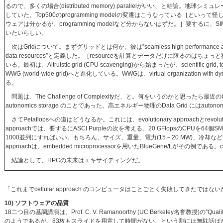
るので、多くの場合(distributed memory) parallelがいい、と結論。地
していた。Top500のprogramming modelの変遷はこうなっている［といって
ウェアは分かるが、programming modelなど分からないはずだ。］要するに、SIM
いたいらしい。
次はGridについて。まずグリッドとは何か。彼は”seamless high performance access to
data resources”と定義した。［resourceを計算とデータだけに限るのは
いる。最初は、Altruistic grid (CPU scavenging)から始まったが、scientific grid, tech
WWG (world-wide grid)へと進化している。WWGは、virtual organization with dynam
る。
問題は、The Challenge of Complexityだ、と。何をいうのかと思ったら最近のIBM
autonomics storage のことであった。高エネルギー物理のData Grid にはautono
さてPetaflopsへの道はどうなるか。これには、evolutionary approachとrevolution
approachでは、要するにASCI Purpleの次を考える。20 GFlopsのCPUを64個
1000並列にすればいい。もちろん、サイズ、重量、電力(15－20 MW)、冷却などたいへ
approachは、embedded microprocessorを用いたBlueGene/Lがその例である。c
結論として、HPCの未来はエキサイティングだ。
「これまでcellular approach のコンピュータはことごとく失敗してきたでは
10) ソフトウェアの品質
18二つ目の基調講演は、Prof. C. V. Ramanoorthy (UC Berkeley名誉教授)の”Qu
のようであるが、83枚もスライドを用意して時間がない、という割には無駄話ば