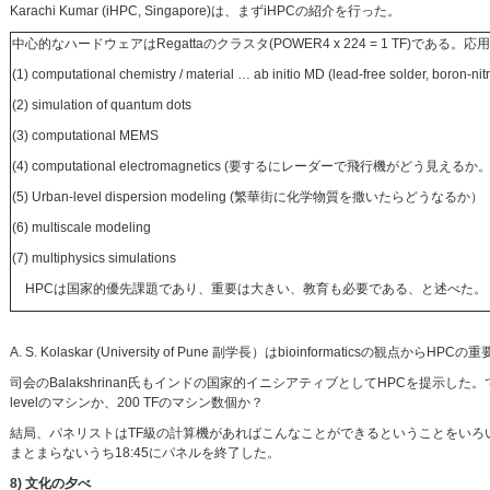
Karachi Kumar (iHPC, Singapore)は、まずiHPCの紹介を行った。
中心的なハードウェアはRegattaのクラスタ(POWER4 x 224 = 1 TF)であ
(1) computational chemistry / material … ab initio MD (lead-free solder, boron-ni
(2) simulation of quantum dots
(3) computational MEMS
(4) computational electromagnetics (要するにレーダーで飛行機がどう見え
(5) Urban-level dispersion modeling (繁華街に化学物質を撒いたらどうなるか）
(6) multiscale modeling
(7) multiphysics simulations
HPCは国家的優先課題であり、重要は大きい、教育も必要である、と述べた。
A. S. Kolaskar (University of Pune 副学長）はbioinformaticsの観点からH
司会のBalakshrinan氏もインドの国家的イニシアティブとしてHPCを提示した。ではペ
levelのマシンか、200 TFのマシン数個か？
結局、パネリストはTF級の計算機があればこんなことができるということをい
まとまらないうち18:45にパネルを終了した。
8) 文化の夕べ