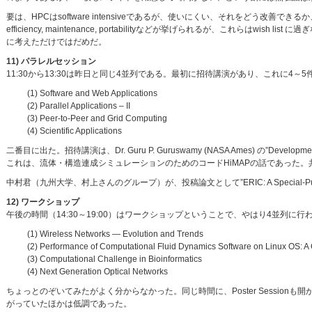
要は、HPCはsoftware intensiveであるが、使いにくい、それをどう改善できるか、というこ
efficiency, maintenance, portabilityなどが挙げられるが、これ
に考えただけではだめだ。
11) パラレルセッション
11:30から13:30は昨日と同じ4並列である。最初に招待講演があり、これに4～
(1) Software and Web Applications
(2) Parallel Applications – II
(3) Peer-to-Peer and Grid Computing
(4) Scientific Applications
二番目に出た。招待講演は、Dr. Guru P. Guruswamy (NASA Ames) の”Development and Ap
これは、流体・構造連成シミュレーションのためのコードHiMAPの話であった
中村君（九州大学、村上さんのグループ）が、投稿論文として”ERIC: A Special-Purpose Proces
12) ワークショップ
午後の時間（14:30～19:00）はワークショップということで、やはり4並列に
(1) Wireless Networks — Evolution and Trends
(2) Performance of Computational Fluid Dynamics Software on Linux OS: A
(3) Computational Challenge in Bioinformatics
(4) Next Generation Optical Networks
ちょっとのぞいてみたがよく分からなかった。同じ時間に、Poster Sessi
がっていたほかは低調であった。