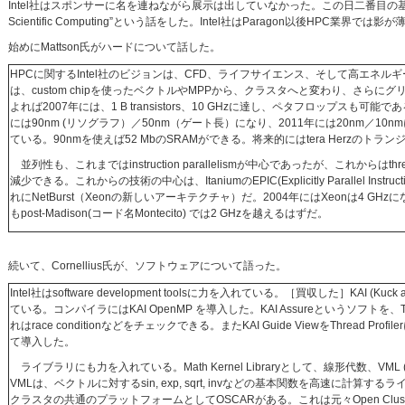
Intel社はスポンサーに名を連ねながら展示は出していなかった。この日二番目の基調講演（全体の最後）で
Scientific Computing”という話をした。Intel社はParagon以後HP
始めにMattson氏がハードについて話した。
HPCに関するIntel社のビジョンは、CFD、ライフサイエンス、そして高エネルギ
は、custom chipを使ったベクトルやMPPから、クラスタへと変わり、さらにグ
よれば2007年には、1 B transistors、10 GHzに達し、ペタフロップスも可
には90nm (リソグラフ）／50nm（ゲート長）になり、2011年には20nm／10
ている。90nmを使えば52 MbのSRAMができる。将来的にはtera Herzのト
並列性も、これまではinstruction parallelismが中心であったが、これからはthr
減少できる。これからの技術の中心は、ItaniumのEPIC(Explicitly Parallel Instructi
れにNetBurst（Xeonの新しいアーキテクチャ）だ。2004年にはXeonは4 GHzになり、
もpost-Madison(コード名Montecito) では2 GHzを越えるはずだ。
続いて、Cornellius氏が、ソフトウェアについて語った。
Intel社はsoftware development toolsに力を入れている。［買収した］KAI (Kuck a
ている。コンパイラにはKAI OpenMP を導入した。KAI Assureというソフトを、
れはrace conditionなどをチェックできる。またKAI Guide ViewをThread Profile
て導入した。
ライブラリにも力を入れている。Math Kernel Libraryとして、線形代数、VML (Vec
VMLは、ベクトルに対するsin, exp, sqrt, invなどの基本関数を高速に計算する
クラスタの共通のプラットフォームとしてOSCARがある。これは元々Open Clust