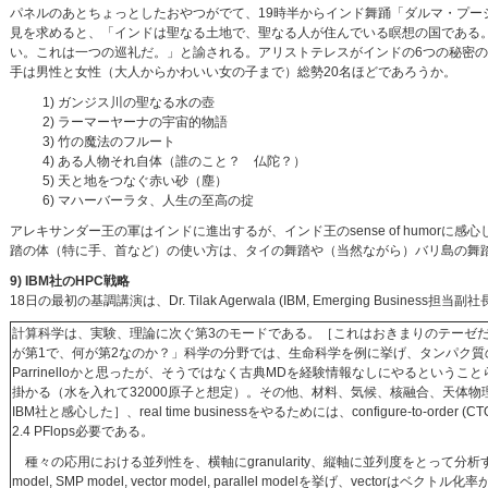
パネルのあとちょっとしたおやつがでて、19時半からインド舞踊「ダルマ・プ
見を求めると、「インドは聖なる土地で、聖なる人が住んでいる瞑想の国である
い。これは一つの巡礼だ。」と諭される。アリストテレスがインドの6つの秘密
手は男性と女性（大人からかわいい女の子まで）総勢20名ほどであろうか。
1) ガンジス川の聖なる水の壺
2) ラーマーヤーナの宇宙的物語
3) 竹の魔法のフルート
4) ある人物それ自体（誰のこと？ 仏陀？）
5) 天と地をつなぐ赤い砂（塵）
6) マハーバーラタ、人生の至高の掟
アレキサンダー王の軍はインドに進出するが、インド王のsense of humor
踏の体（特に手、首など）の使い方は、タイの舞踏や（当然ながら）バリ島の舞
9) IBM社のHPC戦略
18日の最初の基調講演は、Dr. Tilak Agerwala (IBM, Emerging Business担当副社長）の
計算科学は、実験、理論に次ぐ第3のモードである。［これはおきまりのテーゼ
が第1で、何が第2なのか？」科学の分野では、生命科学を例に挙げ、タンパク質の折れ曲がり
Parrinelloかと思ったが、そうではなく古典MDを経験情報なしにやるということら
掛かる（水を入れて32000原子と想定）。その他、材料、気候、核融合、天体
IBM社と感心した］、real time businessをやるためには、configure-to-order (
2.4 PFlops必要である。
種々の応用における並列性を、横軸にgranularity、縦軸に並列度をとって分析する。
model, SMP model, vector model, parallel modelを挙げ、vecto