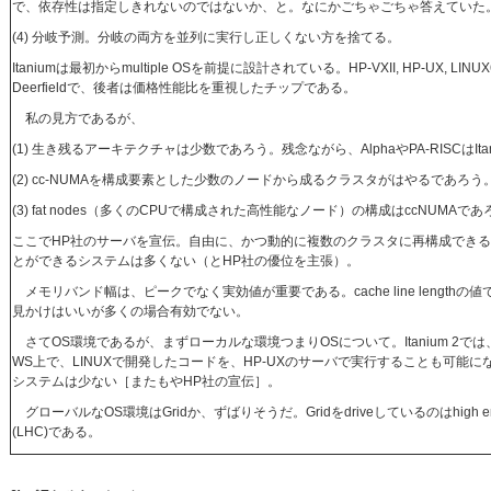
で、依存性は指定しきれないのではないか、と。なにかごちゃごちゃ答えていた
(4) 分岐予測。分岐の両方を並列に実行し正しくない方を捨てる。
Itaniumは最初からmultiple OSを前提に設計されている。HP-VXII, HP-UX, LINU
Deerfieldで、後者は価格性能比を重視したチップである。
私の見方であるが、
(1) 生き残るアーキテクチャは少数であろう。残念ながら、AlphaやPA-RISCはI
(2) cc-NUMAを構成要素とした少数のノードから成るクラスタがはやるであろう
(3) fat nodes（多くのCPUで構成された高性能なノード）の構成はccNUMAで
ここでHP社のサーバを宣伝。自由に、かつ動的に複数のクラスタに再構成できる
とができるシステムは多くない（とHP社の優位を主張）。
メモリバンド幅は、ピークでなく実効値が重要である。cache line lengt
見かけはいいが多くの場合有効でない。
さてOS環境であるが、まずローカルな環境つまりOSについて。Itanium 2では、HP-
WS上で、LINUXで開発したコードを、HP-UXのサーバで実行することも可能になる。真の
システムは少ない［またもやHP社の宣伝］。
グローバルなOS環境はGridか、ずばりそうだ。Gridをdriveしているのはhigh energy phys
(LHC)である。