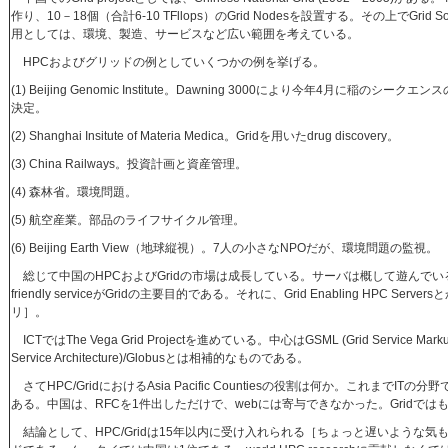
作り、10－18個（合計6-10 TFllops）のGrid Nodesを設置する。その上でGrid Soft
用としては、環境、製造、サービスなど広い範囲を考えている。
HPCおよびグリッドの例としていくつかの例を挙げる。
(1) Beijing Genomic Institute。Dawning 3000により今年4月に稲の
決定。
(2) Shanghai Insitute of Materia Medica。Gridを用いたdrug discovery。
(3) China Railways。投資計画と資産管理。
(4) 森林省。環境問題。
(5) 航空産業。部品のライフサイクル管理。
(6) Beijing Earth View（地球縦視）。7人の小さなNPOだが、環境問題の監視。
総じて中国のHPCおよびGridの市場は成長している。サーバは概して遊んでいるのでresou
friendly serviceがGridの主要目的である。それに、Grid Enabling HPC 
リ］。
ICTではThe Vega Grid Projectを進めている。中心はGSML (Grid Service Marku
Service Architecture)/Globusとは相補的なものである。
さてHPC/GridにおけるAsia Pacific Countiesの役割は何か。これまでITの分野で3
ある。中国は、RFCを1件出しただけで、webには寄与できなかった。Gridで
結論として、HPC/Gridは15年以内に受け入れられる［ちょっと遅いような気