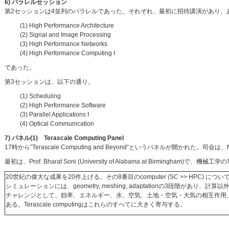
6) パラレルセッション
第2セッションは4並列のパラレルであった。それぞれ、最初に招待講演があり、
(1) High Performance Architecture
(2) Signal and Image Processing
(3) High Performance Networks
(4) High Performance Computing I
であった。
第3セッションは、以下の通り。
(1) Scheduling
(2) High Performance Software
(3) Parallel Applications I
(4) Optical Communication
7) パネル(1) Terascale Computing Panel
17時から”Terascale Computing and Beyond”というパネルが開かれた。司
最初は、Prof. Bharat Soni (University of Alabama at Birmingham)で、機械
20世紀の偉大な成果を20件上げる。その8番目のcomputer (SC >> HPC) につい
シミュレーションには、geometry, meshing, adaptationの3段階があり
チャレンジとして、効率、エネルギー、水、空気、土地・空気・大気の相互作用、輸送、ナ
ある。Terascale computingはこれらのすべてに大きく寄与する。