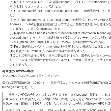
(5) Mr. R. K. Arora (C-DAC) この会議のcohostとしてC-DAC
本の地球シミュレータについてふれた。
(6) C. H. Mehta教授 (IISC, Indian Institute of Sc
た。
(7) V. S, Ramamoorthyによるtechnical programの開会式
Address 。C-DACは国家的要請によってできた。禁輸で並列しか可能性が
にも参加している。Gridはmustである。
(8) Rajeeva Ratna Shah (Secretary of Department of Information Techn
proceedingsということで、銀紙を破ってCD のプロシーディングス
IGRID (Indian Grid。実際はネットワークの話。)の重要性について演説。
(9) Purohitが壇上のゲストにmonumentを手渡す。この記念品は金
(10) 最後にI. H. Patnaik (ACS)が皆に感謝の言葉を述べた。
(11) これで展示会場に移り、展示の開会式を行った。若干の食べ物とコ
だ。 このあと関係者だけは庭のプールサイドで食事。筆者は、招待はさ
ン）もあった。
4) 中国のHPC/Grid事情
テクニカルプログラムは17日から始まった。
最初の基調講演(9:00～10:00)は、中国科学院コンピュータ技術研究所(ICT)のDr. Zhiwei X
the Vega Grid”とあった。
中国国内のHPCの会社として3つの例を挙げる。まずLegend（聯想）、これはI
2001年からHPCに参入した。Lang Chao（浪潮）はもともとlow endのサ
たDawning（曙光）も1995年にICTからスピンオフした会社で初めからHPCを
中国でのGrid projectとしては、Chinese National Grid (2002－2005)がある。4 T