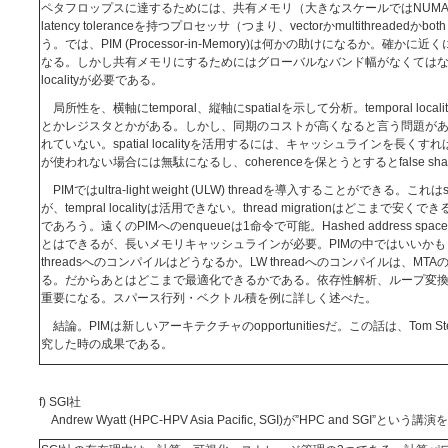
ペタフロップスに達するためには、共有メモリ（大きなスケールではNUMAであ
latency toleranceを持つプロセッサ（つまり、vectorかmultithreade
う。では、PIM (Processor-in-Memory)は何かの助けになるか。確かに近
なる。しかし共有メモリにするためにはグローバルなバンド幅がなくてはな
localityが必要である。
局所性を、横軸にtemporal、縦軸にspatialを示して分析。temporal loc
とかレジスタとかがある。しかし、同期のコストが高くなると言う問題が
れていない。spatial localityを活用するには、キャッシュラインを長
が使われない場合には無駄になるし、coherenceを保とうとするとfalse sh
PIMではultra-light weight (ULW) threadを導入することができる。これはsp
が、tempral localityは活用できない。thread migrationはどこまで安くできるか。
であろう。遠くのPIMへのenqueueは1命令で可能。Hashed address spac
とはできるが、長いメモリキャッシュラインが必要。PIMの中ではいいかも
threadsへのコンパイルはどうなるか。LW threadへのコンパイルは、M
る。だからあとはどこまで最適化できるかである。依存性解析、ループ変
重要になる。スパース行列・ベクトル積を例に詳しく述べた。
結論。PIMは新しいアーキテクチャのopportunitiesだ。この話は、Tom Sterli
究した時の成果である。
f) SGI社
Andrew Wyatt (HPC-HPV Asia Pacific, SGI)が”HPC and S