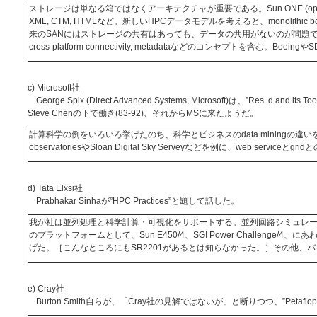
ストレージは単なる箱ではなくアーキテクチャが重要である。Sun ONE (open netw
XML, CTM, HTMLなど。新しいHPCデータモデルを考えると、monolithic box
来のSANにはストレージの共有はあっても、データの共用がないのが問題であ
cross-platform connectivity, metadataなどのコンセプトを含む。Boei
c) Microsoft社
George Spix (Direct Advanced Systems, Microsoft)は、”Res..d a
Steve Chenの下で働き(83-92)、それからMSに来たようだ。
計算科学の例をいろいろ挙げたのち、科学とビジネスのdata miningの違いを述
observatoriesやSloan Digital Sky Serveyなどを例に、web servic
d) Tata Elxsi社
Prabhakar Sinhaが”HPC Practices”と題して話した。
我が社は並列処理と科学計算・可視化をサポートする。並列回路シミュレ
のプラットフォームとして、Sun E450/4、SGI Power Challenge/4、にあわせて
げた。［こんなところにもSR2201があるとは知らなかった。］その他、
e) Cray社
Burton Smith自らが、「Cray社の見解ではないが」と断りつつ、”Peta