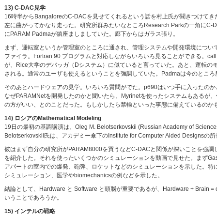
13) C-DAC見学
16時半からBangaloreのC-DACを見せてくれるという話を村上氏が聞きつけてき
左に曲がってかなり走った。研究所群みたいなところResearch Parkの一角
にPARAM Padmaが鎮座ましましていた。廊下からはガラス張り。
まず、運転室というか管理室のところに通され、管理システムや開発環境について説
ファイラ。Fortran 90 プログラムと対応しながらいろいろ見ることができる。call graphに
が、Rice大学のデバッガ（Dシステム）に似ていると言っていた。あと、運転の
される。通常のユーザも使えるということを強調していた。Padmaは今のとこ
そのあとハードウェアの見学。いろいろ質問がでた。p690はいつ手に入ったのかとか、PAR
なぜPARAMNetを開発したのかと聞いたら、Myrinetを使ったシステムも
の方がいい、とのことだった。もしかしたら禁輸といった事態に備えているのかも
14) ロシアのMathematical Modeling
19日の最初の基調講演は、Oleg M. Belotserkovskii (Russian Academy of Sciences) 
Belotserkovskii氏は、アカデミー傘下のInstitute for Computer Aided Designs
彼はまず自分の研究所がPARAM8000を買うなどC-DACと関係が深いことを強調した後、その上で動くSpers
を紹介した。それを使ったいくつかのシミュレーションを動画で見せた。まずGas D
アパートの室内での爆発、砲弾、ロケットなどのシミュレーションを示した。特
シミュレーション、医学やbiomechanicsの例などを示した。
結論として、Hardware と Software と頭脳が重要であるが、Hardware +
いうことであろうか。
15) インテルの戦略