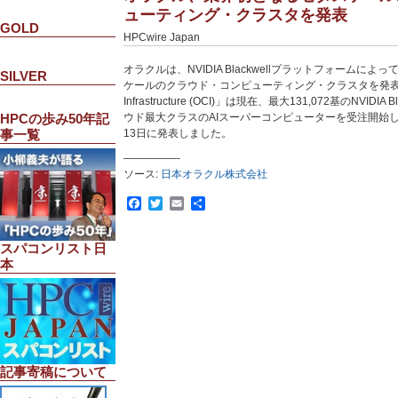
ューティング・クラスタを発表
GOLD
HPCwire Japan
オラクルは、NVIDIA Blackwellプラットフォームに
SILVER
ケールのクラウド・コンピューティング・クラスタを発表しまし
Infrastructure (OCI)」は現在、最大131,072基のNVIDI
ウド最大クラスのAIスーパーコンピューターを受注開始
HPCの歩み50年記
13日に発表しました。
事一覧
—————-
ソース:
日本オラクル株式会社
Facebook
Twitter
Email
共
有
スパコンリスト日
本
記事寄稿について