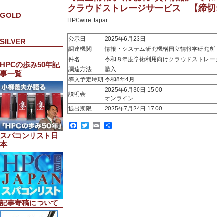
クラウドストレージサービス 【締切:7
GOLD
HPCwire Japan
公示日
2025年6月23日
SILVER
調達機関
情報・システム研究機構国立情報学研究所
件名
令和８年度学術利用向けクラウドストレー
HPCの歩み50年記
調達方法
購入
事一覧
導入予定時期
令和8年4月
2025年6月30日 15:00
説明会
オンライン
提出期限
2025年7月24日 17:00
Facebook
Twitter
Email
共
有
スパコンリスト日
本
記事寄稿について