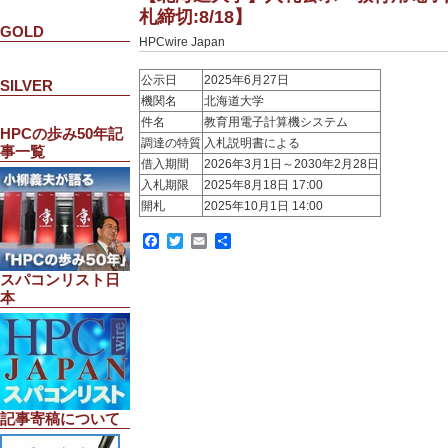
札締切:8/18】
GOLD
HPCwire Japan
公示日
2025年6月27日
SILVER
機関名
北海道大学
件名
教育用電子計算機システム
HPCの歩み50年記
調達の特質
入札説明書による
事一覧
借入期間
2026年3月1日～2030年2月28日
入札期限
2025年8月18日 17:00
開札
2025年10月1日 14:00
Facebook
Twitter
Email
共
有
スパコンリスト日
本
記事寄稿について