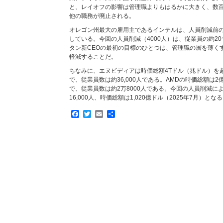
と、レイオフの影響は管理職よりもはるかに大きく、数
他の職務が廃止される。
オレゴン州最大の雇用主であるインテルは、人員削減前の従
している。今回の人員削減（4000人）は、従業員の約2
タン新CEOの最初の目標のひとつは、管理職の層を薄く
軽減することだ。
ちなみに、エヌビディアは時価総額4Tドル（兆ドル）を超
で、従業員数は約36,000人である。AMDの時価総額は2億
で、従業員数は約2万8000人である。今回の人員削減に
16,000人、時価総額は1,020億ドル（2025年7月）とな
Facebook
Twitter
Email
共
有