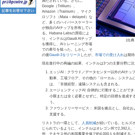
満たされている。さらに、
Google（Trillium）、
Amazon（Trainium）、マイク
ロソフト（Maia – delayed）な
ど、多くのハイパースケーラー
が独自のAIチップを所有してい
る。Habana Labsの買収によ
り、インテルはGaudi AIチップ
(出
を獲得し、AIトレーニング市場
での牽引を狙った。しかし、そ
の後
Gaudi-3をリリース
したが、
市場での受け入れ
は期待
現在進行中の再編の結果、インテルは3つの主要分野に注
エッジAI：クラウド／データセンター以外のAIチッ
動車、工場フロア、その他の「ローカル」システム
は、「非接続型」遠隔システムも含まれる。
エージェンティックAI: 自律的に行動することができ
小限または全く必要とせずに、特定の目標を達成す
う。
ファウンドリーサービス： 米国を拠点とし、自社お
支援する。
リストラの一環として、
人員削減
が続いている。ヒルズ
じられているように、インテルはオレゴン州で2,392人
州、テキサス州の米国事業全体で約4,000人を削減する