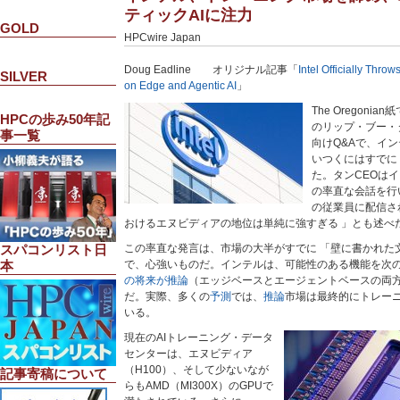
ティックAIに注力
GOLD
HPCwire Japan
Doug Eadline オリジナル記事「
Intel Officially Throw
SILVER
on Edge and Agentic AI
」
The Oregon
HPCの歩み50年記
のリップ・ブー・
事一覧
向けQ&Aで、イン
いつくにはすでに
た。タンCEOは
の率直な会話を行
の従業員に配信さ
おけるエヌビディアの地位は単純に強すぎる 」とも述べ
この率直な発言は、市場の大半がすでに 「壁に書かれた
スパコンリスト日
で、心強いものだ。インテルは、可能性のある機能を次
本
の将来が推論
（エッジベースとエージェントベースの両
だ。実際、多くの
予測
では、
推論
市場は最終的にトレー
いる。
現在のAIトレーニング・データ
センターは、エヌビディア
（H100）、そして少ないなが
記事寄稿について
らもAMD（MI300X）のGPUで