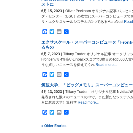
ストに
6月 15, 2023 |
Oliver Peckham オリジナル記事 
グ・センター（BSC）の次世代スーパーコンピュータであり
リ・エクサスケールシステムの1つであるMareNost
Read
Facebook
Twitter
Email
共
有
エクサスケール・スーパーコンピュータ「Front
るもの
6月 7, 2023 |
Tiffany Trader オリジナル記事 オー
Frontierが8.4%高いLinpackスコアで3度目のTop5
うな嬉しいニュースを伝えてくれ
Read more…
Facebook
Twitter
Email
共
有
筑波大学、「ビッグメモリ」スーパーコンピュータP
4月 13, 2023 |
Tiffany Trader オリジナル記事 NvidiaのGP
発表された数々のニュースの中で、また新たなシステムが明ら
月に筑波大学計算科学
Read more…
Facebook
Twitter
Email
共
有
« Older Entries