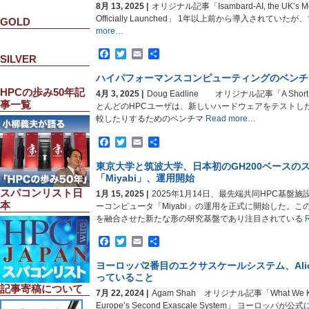
8月 13, 2025 |
オリジナル記事「Isambard-AI, the UK’s Most 
Officially Launched」 1年以上前から導入されていた
GOLD
more…
Facebook
Twitter
Email
共
SILVER
有
ハイパフォーマンスコンピューティングのベンチ
HPCの歩み50年記
4月 3, 2025 |
Doug Eadline オリジナル記事「A Short Sit
事一覧
とんどのHPCユーザは、新しいハードウェアをテストし
較したりするためのベンチマ
Read more…
Facebook
Twitter
Email
共
有
東京大学と筑波大学、日本初のGH200ベースの
「Miyabi」、運用開始
スパコンリスト日
1月 15, 2025 |
2025年1月14日、最先端共同HPC基盤施設 
本
ーコンピュータ「Miyabi」の運用を正式に開始した。こ
を融合させた新たな形の研究基盤であり注目されている
R
Facebook
Twitter
Email
共
有
ヨーロッパ2番目のエクサスケールシステム、Alice
っていること
記事寄稿について
7月 22, 2024 |
Agam Shah オリジナル記事「What We Know 
Europe’s Second Exascale System」 ヨーロ