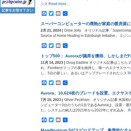
シス
Read more…
Facebook
Twitter
Email
共
有
スーパーコンピューターの廃熱が家庭の暖房源に
2月 21, 2024 |
Drew Jolly オリジナル記事「Supercompute
Source of Home Heating in Edinburgh Initiative」
Facebook
Twitter
Email
共
有
トップ500： Auroraが議席を獲得、しかしまだFro
11月 14, 2023 |
Doug Eadline オリジナル記事はこちら 
れ、Frontierがトップの座を維持し、唯一のエクサス
し、5台の新しい、あるいはアップグレードされたシス
R
Facebook
Twitter
Email
共
有
Aurora、10,624枚のブレードを設置、エク
7月 10, 2023 |
Oliver Peckham オリジナル記事 
ンピューター3台のうちの1台であるAuroraは、設置・
た。システムの納入は2021年から2022年にずれ込み、
R
Facebook
Twitter
Email
共
有
MareNostrum 5がスピードアップ、象徴的