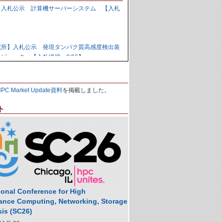
】入札公示 計算機サーバーシステム 【入札
】
究所】入札公示 発現タンパク質高感度検出装
ピュータ 【入札締切：9/16】
力研究開発機構】資料招請 ＧＰＵ計算機シス
HPC Market Update資料
を掲載しました。
9/1】
ト
力研究開発機構】入札公示 炉心損傷解析用ク
の購入 【入札締切：9/29】
】落札公示 人工知能用計算ノード 【株式会
,988,000円
ional Conference for High
ance Computing, Networking, Storage
sis (SC26)