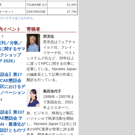
学
TSUBAME 4.0
61,600
ターネット
SAKURAONE
47,790
コンリストはこちらから
。
内イベント
寄稿者
西克也
 7
西克也はフェアチャ
年並列／分散／
イルド社、クレイ・
理に関するサマ
リサーチ社、ベスト
ークショップ
システムズ社など、30年以上
P 2026）
に渡ってHPCに関する仕事に
従事している。Hpcwire Japan
懇話会】第17
の編集長として記事の作成と
翻訳を行っている。
CAE懇話会
地区におけるデ
島田佳代子
イノベーション
1999年～2007年ま
例』
で英国在住。2001
年よりスポーツ、
懇話会】第107
旅、ビジネス、映画など幅広
AE懇話会 テ
いジャンルで執筆活動を開始
AI・最適化が
し、Hpcwire Japanでは主に日
本のHPC業界が世界に誇る研
く設計とものづ
究者、開発者の方々のインタ