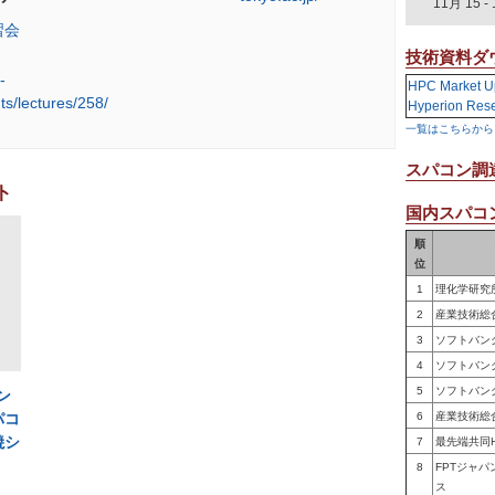
11月 15
-
習会
技術資料ダ
-
HPC Market U
ts/lectures/258/
Hyperion Res
一覧はこちらから
スパコン調
ト
国内スパコン
順
位
1
理化学研究
2
産業技術総
3
ソフトバン
4
ソフトバン
5
ソフトバン
ン
パコ
6
産業技術総
焼シ
7
最先端共同
8
FPTジャ
ス