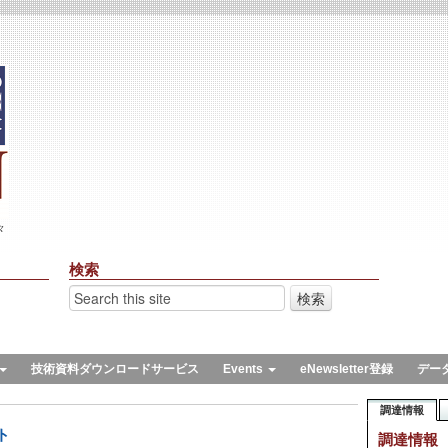
々
検索
技術資料ダウンロードサービス
Events
eNewsletter登録
デー
調達情報
ト
調達情報