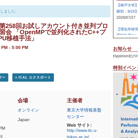
【神戸大学
了しました。
締切：9/16
2026/07/27
第258回お試しアカウント付き並列プロ
【理化学研
会 「OpenMPで並列化されたC++プ
置解析用コン
PU移植手法」
2026/07/27
0 PM
-
5:00 PM
お知らせ
【日本原子
Hyperion社の
テム 【締切:
2026/07/24
特別イベン
【日本原子
ダー
+ ICAL エクスポート
ラスタ計算機
2026/07/23
会場
主催者
【高知大学
社エレパ】 31
オンライン
東京大学情報基盤
2026/07/21
センター
Internat
Japan
Perform
Web サイト:
 PM
http://www.itc.u-
& Analy
リ
tokyo.ac.jp/