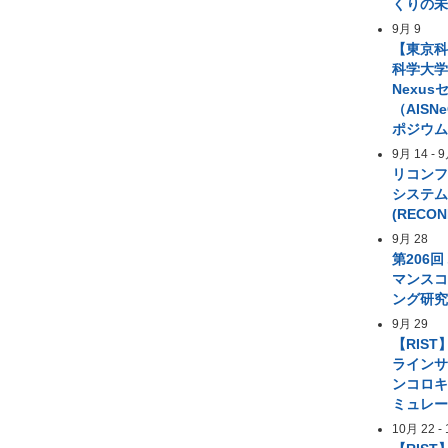
くりの
9月 9
【東京
科学大学 A
Nexus
（AIS
ポジウ
9月 14
-
9
リコン
システ
(RECON
9月 28
第206
マンス
ング研
9月 29
【RIST
ライン
ンコロ
ミュレ
10月 22
-