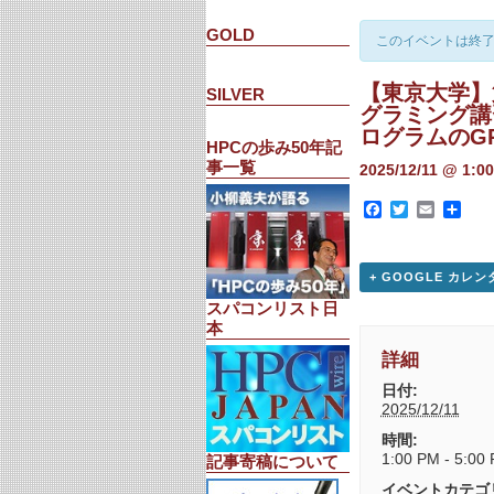
GOLD
このイベントは終
【東京大学】
SILVER
グラミング講習
ログラムのG
HPCの歩み50年記
事一覧
2025/12/11 @ 1:0
Facebook
Twitter
Email
共
有
+ GOOGLE カレン
スパコンリスト日
本
詳細
日付:
2025/12/11
時間:
1:00 PM - 5:00
記事寄稿について
イベントカテゴ