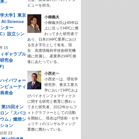
未来」
ビューを担当。
科学大学】東京
小柳義夫
I-Science
小柳義夫氏は40年以
センター
上に亘ってHPCに携
NeC）設立シン
わってきた研究者で
あり、日本のHPC業界におけ
ム
る生き字引として有名。現
月 15
在 高度情報科学技術研究機
フィギャラブル
構に所属し、産業界のHPC推
ム研究会
進にあたっている。
F)
小西史一
小西史一は、理化学
回 ハイパフォー
研究所、東京工業大
コンピューティ
学においてHPCおよ
究発表会
びバイオインフォマティクス
に関する研究と教育に携わっ
】第15回オン
てきた研究者。2012年からフ
サロン「スパコ
ォトグラファーとしての活動
を開始し、現在はIT技術・セキ
キウム」燃焼シ
ュリティのコンサルティング
ーション
業務に携わっている。
10月 23