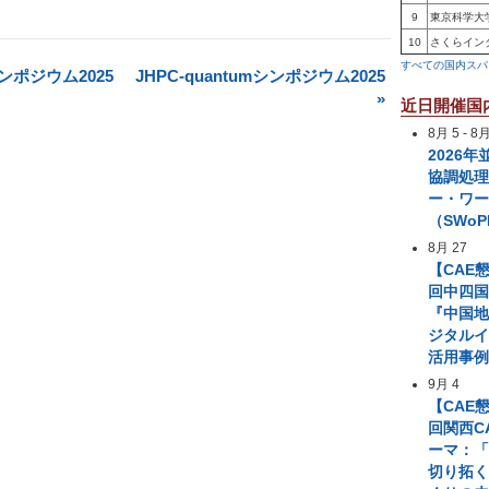
9
東京科学大
10
さくらイン
すべての国内スパ
ンポジウム2025
JHPC-quantumシンポジウム2025
»
近日開催国
8月 5
-
8月
2026
協調処
ー・ワ
（SWoP
8月 27
【CAE
回中四国
『中国
ジタル
活用事
9月 4
【CAE
回関西C
ーマ：「
切り拓