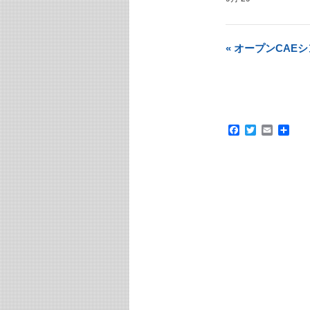
«
オープンCAEシ
Facebook
Twitter
Email
共
有