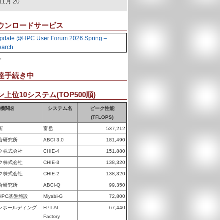
11月 20
ウンロードサービス
pdate @HPC User Forum 2026 Spring –
earch
。
達手続き中
上位10システム(TOP500順)
機関名
システム名
ピーク性能
(TFLOPS)
所
富岳
537,212
合研究所
ABCI 3.0
181,490
ク株式会社
CHIE-4
151,880
ク株式会社
CHIE-3
138,320
ク株式会社
CHIE-2
138,320
合研究所
ABCI-Q
99,350
HPC基盤施設
Miyabi-G
72,800
パンホールディング
FPT AI
67,440
Factory