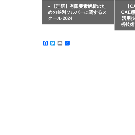
«
【理研】有限要素解析のた
【C
めの並列ソルバーに関するス
CAE
クール 2024
活用
析技術
Facebook
Twitter
Email
共
有