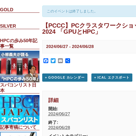
GOLD
このイベントは終了しました。
【PCCC】PCクラスタワークショ
SILVER
2024 「GPUとHPC」
HPCの歩み50年記
事一覧
2024/06/27
-
2024/06/28
Facebook
Twitter
Email
共
有
+ GOOGLE カレンダー
+ ICAL エクスポート
スパコンリスト日
本
詳細
開始:
2024/06/27
終了:
記事寄稿について
2024/06/28
イベントカテゴリー: