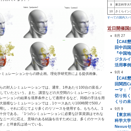
9
東京科学大
10
さくらイン
すべての国内スパ
近日開催国
8月 27
【CAE
回中四国
『中国
ジタル
活用事
9月 4
シミュレーションからの静止画。理化学研究所による提供画像。
【CAE
回関西C
らの対人シミュレーションでは、通常、1件あたり100台の富岳ノ
ーマ：「
用していたという。また、講堂などの大空間のシミュレーションに
切り拓
レーションの結果を境界条件として適用するなど、同様の手法を用
くりの
大規模なシミュレーションでは，1ケースあたり100時間で500ノ
用し，それに応じてより多くのリソースを使用する。もちろん、1
9月 9
十分である。「1つのシミュレーションに必要な計算資源はそれな
【東京
なニーズに応え、意味のある結論を出すためには、多くのケースを
科学大学 A
す」と坪倉氏は述べている。
Nexus