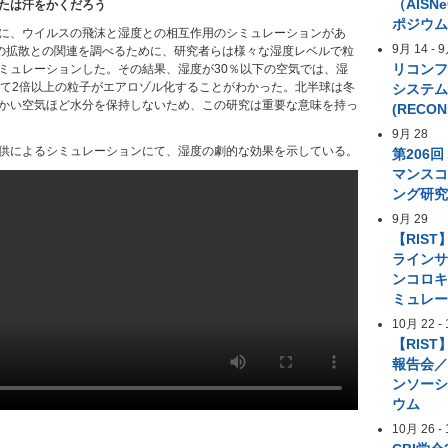
（AIS
たは汗をかくだろう
ポジウ
に、ウイルスの飛沫と湿度との相互作用のシミュレーションがあ
9月 14
-
9
19の拡散との関連を調べるために、研究者らは様々な湿度レベルで粒
リコン
ミュレーションした。その結果、湿度が30％以下の空気では、湿
べて2倍以上の粒子がエアロゾル化することがわかった。北半球は冬
システ
かい空気ほど水分を保持しないため、この研究は重要な意味を持っ
(RECON
9月 28
供によるシミュレーションにて、湿度の劇的な効果を示している。
第206
マンス
ング研
9月 29
【RIST
ライン
ンコロ
ミュレ
10月 22
-
【RIST
報告会／
ンソー
ウム
10月 26
-