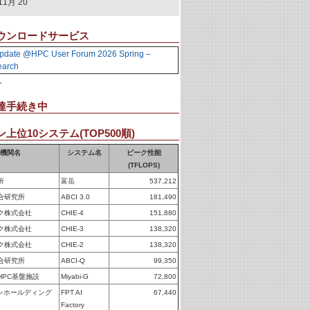
11月 20
ウンロードサービス
pdate @HPC User Forum 2026 Spring –
earch
。
達手続き中
上位10システム(TOP500順)
機関名
システム名
ピーク性能
(TFLOPS)
所
富岳
537,212
合研究所
ABCI 3.0
181,490
ク株式会社
CHIE-4
151,880
ク株式会社
CHIE-3
138,320
ク株式会社
CHIE-2
138,320
合研究所
ABCI-Q
99,350
HPC基盤施設
Miyabi-G
72,800
パンホールディング
FPT AI
67,440
Factory