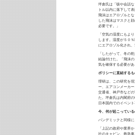
坪倉氏は「咳や会話な
トル以内に落下して表
飛沫はエアロゾルとな
した飛沫はマスクと顔
必要です。」
「空気の湿度にもより
します。湿度が５０％
にエアロゾル化され、
「したがって、冬の乾
結論付けた。「飛沫の
気を確保する必要があ
ポリシーに直結するも
理研は、この研究を現
ー、エアコンメーカー
交通省、神戸市などの
た。坪倉氏は内閣府の
日本国内でのイベント
今、何が起こっている
パンデミックと同様に
「上記の政府や業界か
社のキャビン、救急車