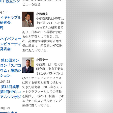
NeC）設立シン
ビューを担当。
ム
月 15
小柳義夫
フィギャラブル
小柳義夫氏は40年以
ム研究会
上に亘ってHPCに携
F)
わってきた研究者で
あり、日本のHPC業界におけ
る生き字引として有名。現
回 ハイパフォー
在 高度情報科学技術研究機
コンピューティ
構に所属し、産業界のHPC推
究発表会
進にあたっている。
小西史一
】第15回オン
小西史一は、理化学
サロン「スパコ
研究所、東京工業大
キウム」燃焼シ
学においてHPCおよ
ーション
びバイオインフォマティクス
10月 23
に関する研究と教育に携わっ
】第13回成果
てきた研究者。2012年からフ
第9回HPCIコ
ォトグラファーとしての活動
を開始し、現在はIT技術・セキ
シアムシンポジ
ュリティのコンサルティング
業務に携わっている。
10月 29