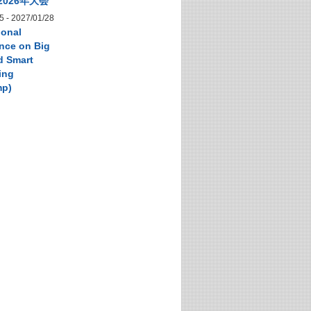
2026年大会
5
-
2027/01/28
ional
nce on Big
d Smart
ing
mp)