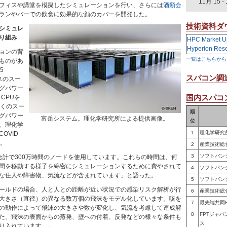
11月 15
-
フィスや講堂を模擬したシミュレーションを行い、さらには
酒類会
ランやバーでの飲食に効果的な顔のカバーを開発した。
技術資料ダ
シミュレ
り組み
HPC Market U
Hyperion Res
ョンの背
一覧はこちらから
ものがあ
5
スパコン調
プスのスー
グパワー
国内スパコン
 CPUを
近くのスー
順
グパワー
富岳システム。理化学研究所による提供画像。
位
、理化学
1
理化学研究
VID-
だ。
2
産業技術総
3
ソフトバン
合計で300万時間のノードを使用しています。これらの時間は、何
間を移動する様子を綿密にシミュレーションするために費やされて
4
ソフトバン
な住人や障害物、気流などが含まれています」と語った。
5
ソフトバン
ールドの場合、人と人との距離が近い状況での感染リスク解析が行
6
産業技術総
大きさ（直径）の異なる数万個の飛沫をモデル化しています。咳を
7
最先端共同
の動作によって飛沫の大きさや数が変化し、気流を考慮して連成解
8
FPTジャ
た、飛沫の表面からの蒸発、壁への付着、反発などの様々な条件も
ス
り入れています。」