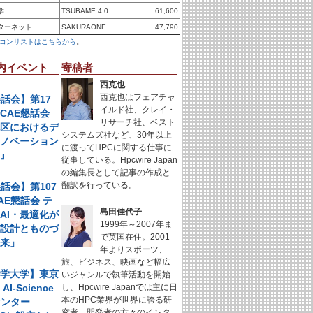
学
TSUBAME 4.0
61,600
ターネット
SAKURAONE
47,790
コンリストはこちらから
。
内イベント
寄稿者
西克也
西克也はフェアチャ
懇話会】第17
イルド社、クレイ・
CAE懇話会
リサーチ社、ベスト
地区におけるデ
システムズ社など、30年以上
イノベーション
に渡ってHPCに関する仕事に
例』
従事している。Hpcwire Japan
の編集長として記事の作成と
翻訳を行っている。
懇話会】第107
AE懇話会 テ
島田佳代子
AI・最適化が
1999年～2007年ま
く設計とものづ
で英国在住。2001
未来」
年よりスポーツ、
旅、ビジネス、映画など幅広
科学大学】東京
いジャンルで執筆活動を開始
I-Science
し、Hpcwire Japanでは主に日
本のHPC業界が世界に誇る研
センター
究者、開発者の方々のインタ