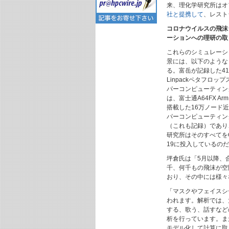
来、理化学研究所はオ
社と提携して
、レスト
コロナウイルスの飛沫
ーションへの理研の取
これらのシミュレーシ
景には、以下のような
る。富岳が記録した41
Linpackペタフロッ
パーコンピューティン
は、富士通A64FX Arm
搭載した16万ノード
パーコンピューティン
（これも記録）であり
研究所はそのすべてをCO
19に投入しているの
坪倉氏は「5月以降、
千、何千もの飛沫が空
おり、その中には様々
「マスクやフェイスシ
われます。解析では、
する、歌う、話すなど
析を行っています。ま
モデル化して計算に取