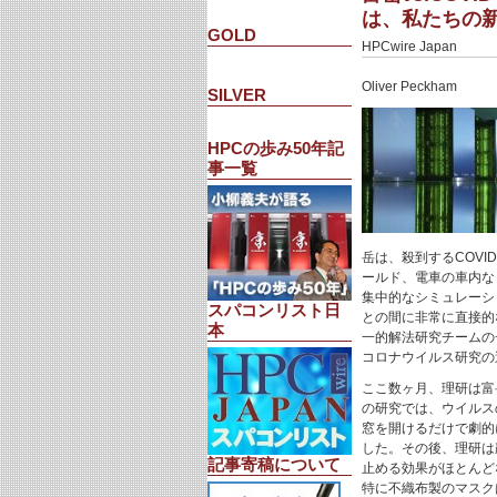
は、私たちの
GOLD
HPCwire Japan
Oliver Peckham
SILVER
HPCの歩み50年記
事一覧
岳は、殺到するCOVI
ールド、電車の車内な
集中的なシミュレーシ
スパコンリスト日
との間に非常に直接的
本
一的解法研究チームの
コロナウイルス研究の
ここ数ヶ月、理研は富岳
の研究では、ウイルス
窓を開けるだけで劇的
した。その後、理研は
記事寄稿について
止める効果がほとんど
特に不織布製のマスク