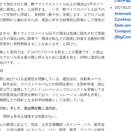
CBI学会
どで放出された後、数十マイクロメートル以上の飛沫は1平方メー
2027/01/2
面に着地します」と説明する。「一方、数マイクロメートル以下の
Internat
って空気中に浮遊し、長時間（数十分）浮遊します。エアロゾル化
Confere
の隙間から漏れ出すため、感染に対する効果的な防御として換気が
Data an
Comput
ますが、数十マイクロメートル以下の飛沫は急速に脱水されて収縮
(BigCo
以下の場合は特に顕著で、飛沫が机などの表面に到達する数秒の間
空気中に長時間留まることがあります」と続けた。
燥した室内では、2つのアプローチを取ることが重要です」と彼は
エアロゾル化を最小限に抑えるために湿度を加え、同時に適切な換
るのです。」
の
実に結びつける必要性を理解している。建設会社、自動車メーカ
、航空会社、マスクメーカーなどの民間企業や、文部科学省、国土
官公庁と連携してこのシミュレーションプロジェクトを実施してき
特別委員会の委員を務めており、シミュレーション結果を共有し、
再開などの指針となる科学的根拠として活用している。
のか。そして、次は何が起こるのか。
、理研も富岳も減速する気配がない。
らの要望に応えて、現在、公共交通機関（タクシー、バス、航空会
）、公共の場所（レストラン、バー、病室、教室、ライブ）の状況