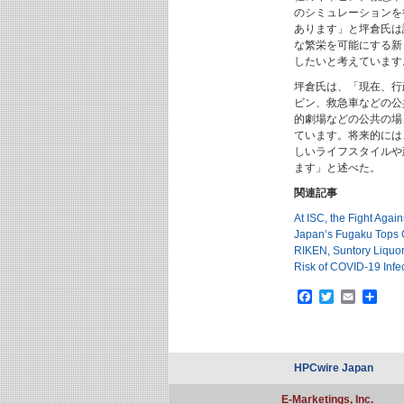
のシミュレーションを
あります」と坪倉氏は
な繁栄を可能にする新
したいと考えています
坪倉氏は、「現在、行
ビン、救急車などの公
的劇場などの公共の場
ています。将来的には
しいライフスタイルや
ます」と述べた。
関連記事
At ISC, the Fight Aga
Japan’s Fugaku Tops 
RIKEN, Suntory Liquo
Risk of COVID-19 Infe
Facebook
Twitter
Email
共
有
HPCwire Japan
E-Marketings, Inc.