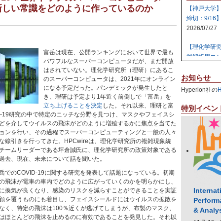
新しい常識をどのように作っているのか
【神戸大学
締切：9/16
2026/07/27
【理化学研
富岳は現在、公開ランキングにおいて世界で最も
置解析用コン
パワフルなスーパーコンピュータだが、まだ開放
2026/07/27
はされていない。理化学研究所（理研）にあるこ
お知らせ
のスーパーコンピュータは、2021年にオンライン
【日本原子
になる予定だった。パンデミックが発生したと
Hyperion社の
テム 【締切:
き、理研は予定より1年近く前倒しで「富岳」を
2026/07/24
立ち上げることを決定
した。それ以来、理研と富
特別イベン
D-19研究の中で特定のニッチな分野を見つけ、マスクやフェイスシ
どを介してウイルスの飛沫がどのように増殖するかに焦点を当てた
【日本原子
ョンを行い、その過程でスーパーコンピューティングと一般の人々
ラスタ計算機
な線引きを行ってきた。HPCwireは、理化学研究所の複雑現象統
2026/07/23
チームリーダーである坪倉誠氏に、理化学研究所の政策対象である
過去、現在、未来について話を聞いた。
【高知大学
社エレパ】 31
でのCOVID-19に関する研究を発表して話題になっている。初期
の飛沫が電車の車内でどのように広がっていくのかを明らかにし、
2026/07/21
Internat
に換気が良くなり、感染のリスクを減らすことができることを実証
顔を覆うものにも着目し、フェイスシールドにはウイルスの拡散を
Perform
なく、特定の飛沫は100％近くが逃げてしまうが、布製のマスク、
& Analy
はほとんどの飛沫を止めるのに有効であることを発見した。それ以