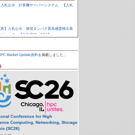
】入札公示 計算機サーバーシステム 【入札
】
究所】入札公示 発現タンパク質高感度検出装
ピュータ 【入札締切：9/16】
力研究開発機構】資料招請 ＧＰＵ計算機シス
HPC Market Update資料
を掲載しました。
9/1】
ト
力研究開発機構】入札公示 炉心損傷解析用ク
の購入 【入札締切：9/29】
】落札公示 人工知能用計算ノード 【株式会
,988,000円
ional Conference for High
ance Computing, Networking, Storage
sis (SC26)