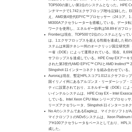
TOP500の新しい第1位のシステムとなった。HPE Cra
ンチマークで1.742エクサフロップ/秒を記録した。El Cap
え、AMD第4世代EPYC™プロセッサー（24コア、1.8GH
MI300Aアクセラレーターを搭載している。データ転送にはC
ワークを使用し、エネルギー効率は58.89ギガフロ
Frontierは現在、TOP500で2位のシステムとなってい
は、1エクサフロップスを超える性能を達成した初
ステムは米国テネシー州のオークリッジ国立研究所（
ー省（DOE）によって運用されている。現在、8,699,
サフロップスを達成している。HPE Cray EXアーキ
された第3世代AMD EPYC™ CPUとAMD Instinc
Slingshot-11インターコネクトを組み合わせている。
Auroraは現在、暫定HPLスコア1.012エクサフロ
国イリノイ州にあるアルゴンヌ・リーダーシップ・
ティに設置されており、エネルギー省（DOE）によ
いインテルシステムは、HPE Cray EX – Intel Exasca
している。Intel Xeon CPU Max シリーズプロセッサ、Inte
リーズアクセラレータ、Slingshot-11インターコ
No.4のシステムであるEagleは、マイクロソフトが
マイクロソフトのNDv5システムは、Xeon Platinu
アH100アクセラレータをベースとしており、HPLス
成した。