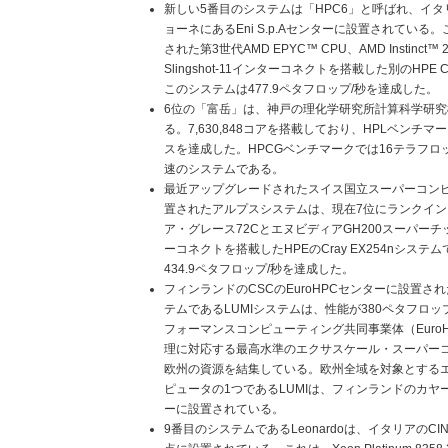
新しい5番目のシステムは「HPC6」と呼ばれ、イ
ョーネにあるEni S.p.Aセンターに設置されている
された第3世代AMD EPYC™ CPU、AMD Instinc
Slingshot-11インターコネクトを搭載した別のHPE 
このシステムは477.9ペタフロップ/秒を達成した。
6位の「富岳」は、神戸の理化学研究所計算科学研究機
る。7,630,848コアを搭載しており、HPLベンチ
スを達成した。HPCGベンチマークでは16テラフ
速のシステムである。
最近アップグレードされたスイス国立スーパーコンピ
置されたアルプスシステムは、現在7位にランクイ
ア・グレース72CとエヌビディアGH200スーパーチップ、
ーコネクトを搭載したHPEのCray EX254nシス
434.9ペタフロップ/秒を達成した。
フィンランドのCSCのEuroHPCセンターに設置されたも
テムであるLUMIシステムは、性能が380ペタフロッ
フォーマンスコンピューティング共同事業体（EuroH
理に対応する最高水準のエクサスケール・スーパー
欧州の資源を結集している。欧州全域を対象とする
ピュータの1つであるLUMIは、フィンランドのカヤ
ーに設置されている。
9番目のシステムであるLeonardoは、イタリアのCIN