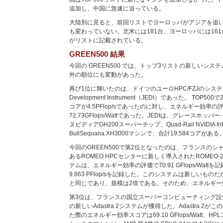
追加し、中国に急速に迫っている。
大陸別に見ると、前回リストでヨーロッパがアジアを追
も変わっていない。北米には181台、ヨーロッパには161
がリストに記載されている。
GREEN500 結果
今回の GREEN500 では、トップ3リストの新しいシ
外の順位にも変動があった。
再び1位に輝いたのは、ドイツのユーロHPC/FZJのシステムである
Development Instrument（JEDI）であった。 TOP5
コアが4.5PFlop/sであったのに対し、エネルギー効率
72.73GFlops/Wattであった。JEDIは、グレースホッパ
ヌビディアGH200スーパーチップ、Quad-Rail NVIDIA Inf
BullSequana XH3000マシンで、合計19,584コアがある
今回のGREEN500で第2位となったのは、フランスの
あるROMEO HPCセンターに新しく導入されたROMEO
テムは、エネルギー効率の評価で70.91 GFlops/Watt
9.863 PFlop/sを記録した。このシステムは新しいもの
と同じであり、規模は2倍である。そのため、エネルギー
第3位は、フランスの国立スーパーコンピューティング設備セ
の新しいAdastra 2システムが獲得した。Adastra 2が
た際のエネルギー効率スコアは69.10 GFlops/Watt、HPLス