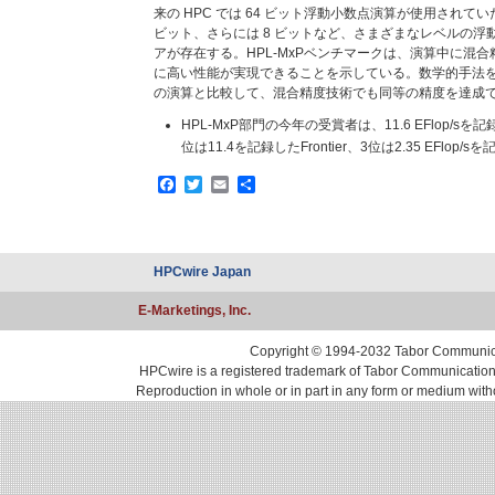
来の HPC では 64 ビット浮動小数点演算が使用されてい
ビット、さらには 8 ビットなど、さまざまなレベルの浮
アが存在する。HPL-MxPベンチマークは、演算中に混
に高い性能が実現できることを示している。数学的手法を
の演算と比較して、混合精度技術でも同等の精度を達成
HPL-MxP部門の今年の受賞者は、11.6 EFlop/sを
位は11.4を記録したFrontier、3位は2.35 EFlop/
Facebook
Twitter
Email
共
有
HPCwire Japan
E-Marketings, Inc.
Copyright © 1994-2032 Tabor Communicati
HPCwire is a registered trademark of Tabor Communications, 
Reproduction in whole or in part in any form or medium with