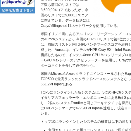
ア数も前回のリストでは
8,699,904コアであったが、今
回のリストでは9,066,176コア
に増えている。データ転送には
CrayのSlingshot 11ネットワークを使用している。
米国イリノイ州にあるアルゴンヌ・リーダーシップ・コ
のAuroraシステムが、今回のTOP500リストで第3位
は、前回のリストと同じHPLベンチマークスコアを維持し、
成した。Auroraは、インテルがHPE Cray EX – Intel Exas
構築したもので、インテルXeon CPU Maxシリーズ
ーGPU Maxシリーズアクセラレーターを使用し、CrayのSl
ターコネクトを介して通信を行う。
米国のMicrosoft AzureクラウドにインストールされたE
TOP500で最高ランクのクラウドベースのシステムとなっ
561.2PFlop/sである
TOP5にランクインした新システムは、5位のHPC6シ
イタリアのフェッラーラ・エルボニョーネにあるEni S.p
り、2位のシステムFrontierと同じアーキテクチャを採用
はHPLベンチマークで477.90 PFlop/sを達成し、現
いる。
トップ10にランクインしたシステムの概要は以下の通りで
米国カリフォルニア州ローレンス・リバモア国立研究所のE