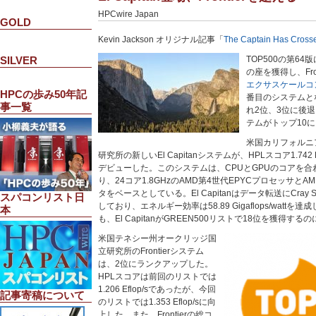
HPCwire Japan
GOLD
Kevin Jackson オリジナル記事「
The Captain Has Crosse
SILVER
TOP500の第64版
の座を獲得し、Fron
エクサスケールコ
HPCの歩み50年記
番目のシステムと
事一覧
れ2位、3位に後
テムがトップ10
米国カリフォルニ
研究所の新しいEl Capitanシステムが、HPLスコア1.742
デビューした。このシステムは、CPUとGPUのコアを合わせて
り、24コア1.8GHzのAMD第4世代EPYCプロセッサとAMD I
タをベースとしている。El Capitanはデータ転送にCray Sl
スパコンリスト日
しており、エネルギー効率は58.89 Gigaflops/wat
本
も、El CapitanがGREEN500リストで18位を獲得す
米国テネシー州オークリッジ国
立研究所のFrontierシステム
は、2位にランクアップした。
HPLスコアは前回のリストでは
1.206 Eflop/sであったが、今回
記事寄稿について
のリストでは1.353 Eflop/sに向
上した。また、Frontierの総コ