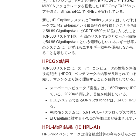
た。このマシンは、AMD 第4世代 EPYC 24コア 1.8GHz プ
MI300A アクセラレータを搭載した HPE Cray EX255a 
アを備え、Slingshot-11 で RHEL を実行している。
新しいEl CapitanシステムとFrontierシステムは、
ークで1.742 EFlop/sという最高得点を獲得したこと
ア58.89 Gigaflops/wattでGREEN500の18位に
TOP500リストで1位、今回のリストで2位となったFronti
で54.98 Gigaflops/wattという素晴らしいエネルギ
のシステムは、いずれもエネルギー効率を優先しながら
ることを示している。
HPCGの結果
TOP500リストには、スーパーコンピュータの性能を評
役勾配法（HPCG）ベンチマークの結果が反映されている
完し、マシンをより深く理解することを目的としている
スーパーコンピュータ「富岳」は、16PFlop/sでH
ている。2020年6月以来、首位を維持している。
DOEシステムであるORNLのFrontierは、14.05 HP
る。
Auroraシステムは、5.6 HPCG-ペタフロップスで
El Capitanに対するHPCGの評価はまだ提出されて
HPL-MxP 結果（旧 HPL-AI）
HPL-MxP ベンチマークは混合精度計算の利点を明らか