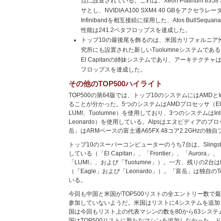
点に設置されている。これは、Xeon Platinum 8358
サとし、NVIDIA A100 SXM4 40 GBをアクセラレータ、Qu
Infinibandを相互接続に採用した、Atos BullSequ
性能は241.2ペタフロップスを達成した。
トップ10の最後尾を飾るのは、米国カリフォルニア
究所にも設置された新しいTuolumneシステムであ
El Capitanの姉妹システムであり、アーキテクチャ
フロップスを達成した。
その他のTOP500ハイライト
TOP500の第64版では、トップ10のシステムにはAMDと
ることが分かった。5つのシステムはAMDプロセッサ（El Capi
LUMI、Tuolumne）を使用しており、3つのシステムはIntel
Leonardo）を使用している。Alpsはエヌビディアの
岳」はARMベースの富士通A65FX 48コア2.2GHzの
トップ10のスーパーコンピューターのうち7台は、Slings
している（「El Capitan」、「Frontier」、「Aurora」
「LUMI」、および「Tuolumne」）。一方、残りの2台はIn
（「Eagle」および「Leonardo」）。「富岳」は独自
いる。
今回も中国と米国がTOP500リストの全エントリー数で
参加していないようだ。米国はリストに4システムを追加
国は今回もリスト上の代表マシンの数を80から63シス
国はTOP500リストに新たなマシンを追加しなかった。