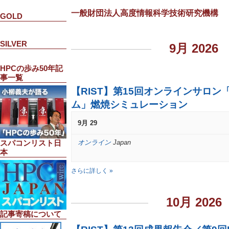
一般財団法人高度情報科学技術研究機構
GOLD
SILVER
9月 2026
HPCの歩み50年記
事一覧
【RIST】第15回オンラインサロ
ム」燃焼シミュレーション
9月 29
オンライン
Japan
スパコンリスト日
本
さらに詳しく »
10月 2026
記事寄稿について