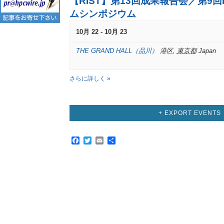
【RIST】第13回成果報告会／第9回
ムシンポジウム
10月 22
-
10月 23
THE GRAND HALL（品川）
港区
,
東京都
Japan
さらに詳しく »
+ EXPORT EVENTS
Facebook
Twitter
Email
共
有