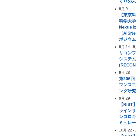
くりの
9月 9
【東京
科学大学 A
Nexus
（AIS
ポジウ
9月 14
-
9
リコン
システ
(RECON
9月 28
第206
マンス
ング研
9月 29
【RIST
ライン
ンコロ
ミュレ
10月 22
-