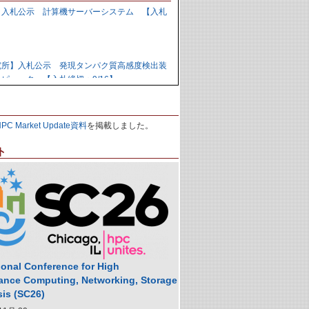
】入札公示 計算機サーバーシステム 【入札
】
究所】入札公示 発現タンパク質高感度検出装
ピュータ 【入札締切：9/16】
力研究開発機構】資料招請 ＧＰＵ計算機シス
HPC Market Update資料
を掲載しました。
9/1】
ト
力研究開発機構】入札公示 炉心損傷解析用ク
の購入 【入札締切：9/29】
】落札公示 人工知能用計算ノード 【株式会
,988,000円
ional Conference for High
ance Computing, Networking, Storage
sis (SC26)