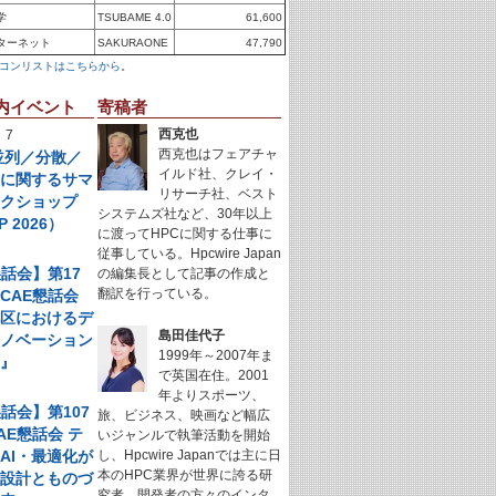
学
TSUBAME 4.0
61,600
ターネット
SAKURAONE
47,790
コンリストはこちらから
。
内イベント
寄稿者
西克也
 7
西克也はフェアチャ
年並列／分散／
イルド社、クレイ・
理に関するサマ
リサーチ社、ベスト
ークショップ
システムズ社など、30年以上
P 2026）
に渡ってHPCに関する仕事に
従事している。Hpcwire Japan
懇話会】第17
の編集長として記事の作成と
翻訳を行っている。
CAE懇話会
地区におけるデ
島田佳代子
イノベーション
1999年～2007年ま
例』
で英国在住。2001
年よりスポーツ、
懇話会】第107
旅、ビジネス、映画など幅広
AE懇話会 テ
いジャンルで執筆活動を開始
AI・最適化が
し、Hpcwire Japanでは主に日
本のHPC業界が世界に誇る研
く設計とものづ
究者、開発者の方々のインタ