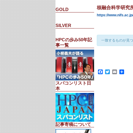
核融合科学研究
GOLD
https://www.nifs.ac.jp
SILVER
HPCの歩み50年記
一致するものが見
事一覧
Facebook
Twitter
Email
共
有
スパコンリスト日
本
記事寄稿について