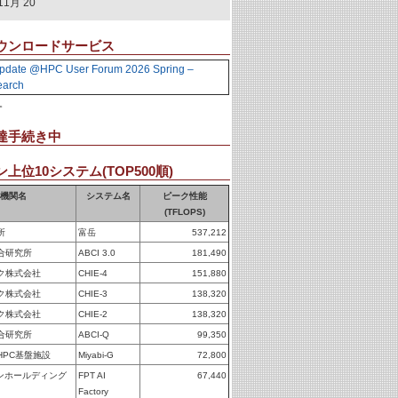
11月 20
ウンロードサービス
pdate @HPC User Forum 2026 Spring –
earch
。
達手続き中
上位10システム(TOP500順)
機関名
システム名
ピーク性能
(TFLOPS)
所
富岳
537,212
合研究所
ABCI 3.0
181,490
ク株式会社
CHIE-4
151,880
ク株式会社
CHIE-3
138,320
ク株式会社
CHIE-2
138,320
合研究所
ABCI-Q
99,350
HPC基盤施設
Miyabi-G
72,800
パンホールディング
FPT AI
67,440
Factory