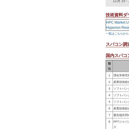
11月 15
-
技術資料ダ
HPC Market U
Hyperion Res
一覧はこちらから
スパコン調
国内スパコン
順
位
1
理化学研究
2
産業技術総
3
ソフトバン
4
ソフトバン
5
ソフトバン
6
産業技術総
7
最先端共同
8
FPTジャ
ス