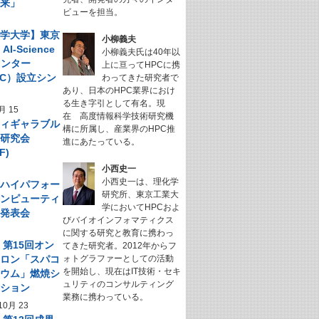
未来」
ビューを担当。
科学大学】東京
小柳義夫
I-Science
小柳義夫氏は40年以
センター
上に亘ってHPCに携
NeC）設立シン
わってきた研究者で
あり、日本のHPC業界におけ
ム
る生き字引として有名。現
月 15
在 高度情報科学技術研究機
フィギャラブル
構に所属し、産業界のHPC推
ム研究会
進にあたっている。
F)
小西史一
小西史一は、理化学
回 ハイパフォー
研究所、東京工業大
コンピューティ
学においてHPCおよ
究発表会
びバイオインフォマティクス
に関する研究と教育に携わっ
】第15回オン
てきた研究者。2012年からフ
サロン「スパコ
ォトグラファーとしての活動
を開始し、現在はIT技術・セキ
キウム」燃焼シ
ュリティのコンサルティング
ーション
業務に携わっている。
10月 23