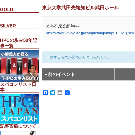
東京大学武田先端知ビル武田ホール
GOLD
SILVER
文京区
,
東京都
Japan
http://www.u-tokyo.ac.jp/campusmap/map01_02_j.html
HPCの歩み50年記
事一覧
一致するものが見つかりませんでした。
イ
«
前のイベント
ベ
ン
スパコンリスト日
ト
本
リ
Facebook
Twitter
Email
共
有
ス
ト
ナ
ビ
ゲ
ー
記事寄稿について
シ