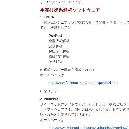
しているソフトウェアです。
生産技術系解析ソフトウェア
1. TIMON
「東レエンジニアリング株式会社」で開発・サポートし
です。機能としては
Pre/Post
金型冷却解析
充填解析
保圧冷却解析
繊維配向解析
そり解析
の解析ソルバー群から構成されます。
ホームページは
http://www.3dtimon.com/product/product.html
になります。
2. PlanetsX
サイバネットのソフトウェア、もともとは「株式会社プ
たソフトウェアです。開発力はありましたが、販売力の
収されたとお聞きしております。
ホームページは
http://www.cybernet.co.jp/ansys/planetsx/overview/