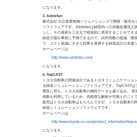
になります。
3. Adstefan
株式会社 日立産業制御ソリューションズで開発・販売を
ソフトウェアです。Adstefanは鋳型内への溶融金属流
ンし、その過程を三次元で視覚的に表現することができ
鋳造欠陥を事前に予測できるので、試作回数の低減、開
で、コスト低減に大きな効果を発揮する鋳造設計の支援
ホームページは
http://www.adstefan.com/
になります。
4. TopCAST
トヨタ自動車の関連会社であるトヨタコミュニケーショ
る鋳造シミュレーションソフトウェアです。TopCAST
豊富に持ち、トヨタ自動車の物性データも盛り込み、 実
係数を利用しているため、高精度な解析が可能とのこと
販売はトヨタ自動車はもちろんですが、トヨタ自動車の
鋳造シミュレーションソフトウェアです。
ホームページは
http://www.toyota-cs.com/product_information/topca
になります。