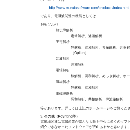
http://www.muratasoftware.com/products/index.html
であり、電磁波関連の機能としては
解析ソルバ
熱伝導解析
定常解析、過渡解析
圧電解析
静解析、調和解析、共振解析、共振解
（Option）
音波解析
調和解析
電場解析
静解析、調和解析、めっき解析、ホー
磁場解析
静解析、調和解析
電磁波解析
調和解析、共振解析、導波路解析
等があります。詳しくは上記のホームページをご覧くだ
5. その他（Poynting等）
電磁場関連は電器産業が盛んな大阪を中心に多くのソフ
紹介できなかったソフトウェアが沢山あるかと思います。Po