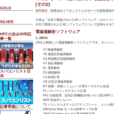
(その2)
GOLD
岩田進吉（有限会社イワタシステムサポート代表取締役/
今回は「日本で開発されたCAEソフトウェア（そのー２
SILVER
日本で開発されたCAEソフトウェアについて説明をさせ
電磁場解析ソフトウェア
HPCの歩み50年記
1. JMAG
事一覧
JSOLが開発した電磁場解析ソフトウェアです。モジュー
ST 静磁界解析
TR 過渡応答磁界解析
FQ 周波数応答磁界解析
HT 熱伝導解析
EL 電界解析
スパコンリスト日
DS 構造解析
本
LS 鉄損計算
CB 任意点電磁界解析
RT 制御・回路シミュレータ用モータモデル生成
Pi バスバーインダクタンス計算
PA2 分散処理、並列計算機能(共有メモリ型(SMP) )
MPP 高並列ソルバー
TS トランススタディ(コアテンプレート、コイル損
記事寄稿について
Efficiency Map モータの効率マップ計算
JMAG-Express モータの基本特性計算