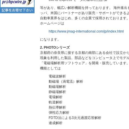
等があり、幅広い解析機能を持っております。 海外進出
ッパ、米国にパートナーがあり販売・サポートができる
自動車業界をはじめ、多くの企業で採用されております
ホームページは
https://www.jmag-international.com/jp/index.html
になります。
2. PHOTOシリーズ
京都府の奈良県に接する京都の南部にある会社で設立から
現象を利用した製品、部品などをコンピュータ上でモデル
「電磁場解析用ソフトウェア」を開発・販売しています
機能としては
電磁波解析
動磁場（渦電流）解析
動磁場解析
静磁場解析
電場解析
軌道解析
熱伝導解析
弾性応力解析
FDTD法による3次元過渡応答解析
連成解析