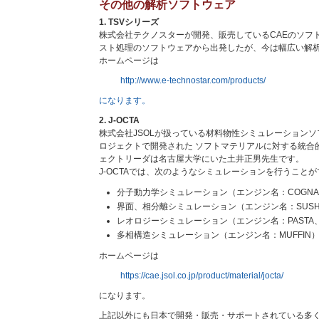
その他の解析ソフトウェア
1. TSVシリーズ
株式会社テクノスターが開発、販売しているCAEのソフ
スト処理のソフトウェアから出発したが、今は幅広い解
ホームページは
http://www.e-technostar.com/products/
になります。
2. J-OCTA
株式会社JSOLが扱っている材料物性シミュレーション
ロジェクトで開発された ソフトマテリアルに対する統合
ェクトリーダは名古屋大学にいた土井正男先生です。
J-OCTAでは、次のようなシミュレーションを行うこと
分子動力学シミュレーション（エンジン名：COGNA
界面、相分離シミュレーション（エンジン名：SUSHI、
レオロジーシミュレーション（エンジン名：PASTA、
多相構造シミュレーション（エンジン名：MUFFIN
ホームページは
https://cae.jsol.co.jp/product/material/jocta/
になります。
上記以外にも日本で開発・販売・サポートされている多