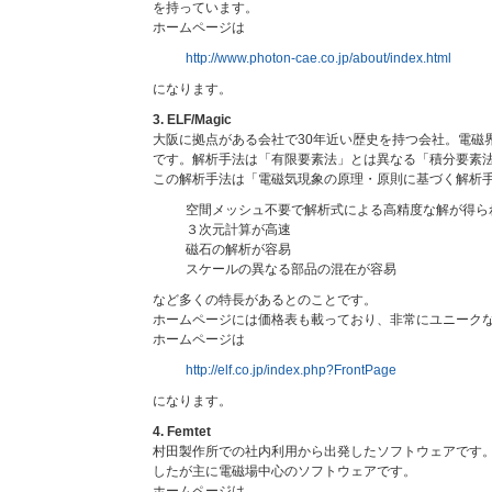
を持っています。
ホームページは
http://www.photon-cae.co.jp/about/index.html
になります。
3. ELF/Magic
大阪に拠点がある会社で30年近い歴史を持つ会社。電磁
です。解析手法は「有限要素法」とは異なる「積分要素
この解析手法は「電磁気現象の原理・原則に基づく解析
空間メッシュ不要で解析式による高精度な解が得ら
３次元計算が高速
磁石の解析が容易
スケールの異なる部品の混在が容易
など多くの特長があるとのことです。
ホームページには価格表も載っており、非常にユニーク
ホームページは
http://elf.co.jp/index.php?FrontPage
になります。
4. Femtet
村田製作所での社内利用から出発したソフトウェアです
したが主に電磁場中心のソフトウェアです。
ホームページは