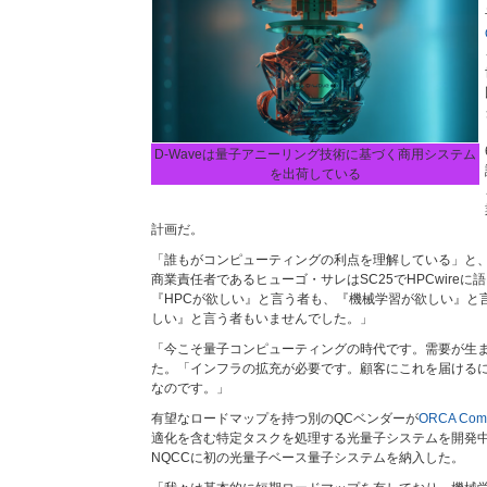
D-Waveは量子アニーリング技術に基づく商用システム
を出荷している
計画だ。
「誰もがコンピューティングの利点を理解している」と、Quan
商業責任者であるヒューゴ・サレはSC25でHPCwireに
『HPCが欲しい』と言う者も、『機械学習が欲しい』と
しい』と言う者もいませんでした。」
「今こそ量子コンピューティングの時代です。需要が生
た。「インフラの拡充が必要です。顧客にこれを届ける
なのです。」
有望なロードマップを持つ別のQCベンダーが
ORCA Comp
適化を含む特定タスクを処理する光量子システムを開発中
NQCCに初の光量子ベース量子システムを納入した。