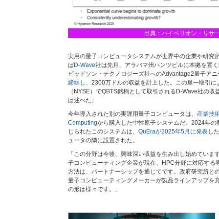
出典：ハイペリオン・リサ
実用の量子コンピュータシステムが世界中の企業や研究
ば
D-Wave社
は先月、アラバマ州ハンツビルに本拠を置く
ビッドソン・テクノロジーズ社へのAdvantage2量子
締結し
、2300万ドルの収益を計上した。この単一取引
（NYSE）でQBTS銘柄として取引されるD-Wave社の
は述べた。
今年導入された別の実運用量子コンピュータは、
産業技
Computing
から購入した中性原子システムだ。2024年の
じられたこのシステムは、
QuEraが2025年5月に発表
した
ュータの隣に設置された。
「この分野は今後、興味深い収益を生み出し始めていま
子コンピューティング企業が現在、HPC分野に対応する
方法は、パートナーシップを通じてです。政府研究所と
量子コンピューティングメーカーが製品ラインアップを
の形は様々です。」