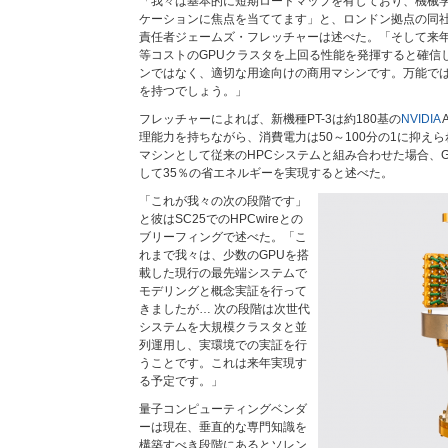
「我々は基本的に短期ロードマップを有しており、機械
ケーションに焦点を当ててます」と、ロンドン拠点の同
責任者ジェームズ・フレッチャーは述べた。「そして来
等コストのGPUクラスタを上回る性能を発揮すると確信
ンではなく、適切な用途向けの商用マシンです。万能で
を持つでしょう。」
フレッチャーによれば、新機種PT-3は約180基の
NVIDIA
理能力を持ちながら、消費電力は50～100分の1に抑え
マシンとして従来のHPCシステムと組み合わせた場合、
して35％の省エネルギーを実現すると述べた。
「これが我々の次の段階です」
と彼はSC25でのHPCwireとの
ブリーフィングで述べた。「こ
れまで我々は、少数のGPUを搭
載した現行の最先端システムで
モデリングと概念実証を行って
きましたが… 次の段階は次世代
システムを大規模クラスタと並
列運用し、実環境での実証を行
うことです。これは来年実現す
る予定です。」
量子コンピューティングベンダ
ーは現在、垂直的な専門知識を
構築すべき段階にあるとソレン