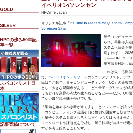
イペリオン/ソレンセン
GOLD
HPCwire Japan
オリジナル記事「
It’s Time to Prepare for Quantum Comp
SILVER
Sorensen Says
」
量子コンピューテ
HPCの歩み50年記
られ、早期導入者
事一覧
ステムへ資金を投
続すれば——20
う——HPCユー
用方法を検討し始
これは先ごろ開催
で、
ハイペリオン・リサーチ
のシニアアナリスト、ボブ
氏はここ数年、量子コンピューティング（QC）の新興市
スパコンリスト日
として大きな疑問点がある——どの量子モダリティが成功
本
うちどれが業界の淘汰を生き残るかなど——だが、QC投
てないほど現実味を帯びている。
「準備を始めるべき時が来てます」とソレンセンは語っ
ーコンピューティング会議初日に恒例で開催する朝食ブ
ぐ量子システムを購入しろとは言うつもりはありません
ワークロードや課題点を分析し、量子技術が自社の特定
記事寄稿について
すかを考え始めることです。」