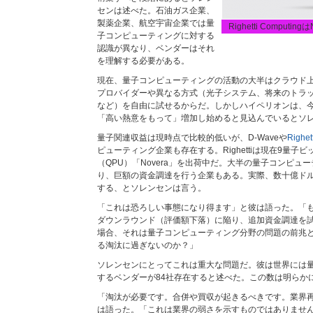
センは述べた。石油ガス企業、
製薬企業、航空宇宙企業では量
Righetti Comput
子コンピューティングに対する
認識が異なり、ベンダーはそれ
を理解する必要がある。
現在、量子コンピューティングの活動の大半はクラウド
プロバイダーや異なる方式（光子システム、将来のトラ
など）を自由に試せるからだ。しかしハイペリオンは、
「高い熱意をもって」増加し始めると見込んでいるとソ
量子関連収益は現時点で比較的低いが、D-Waveや
Righet
ピューティング企業も存在する。Righettiは現在9量子
（QPU）「Novera」を出荷中だ。大半の量子コンピュ
り、巨額の資金調達を行う企業もある。実際、数十億ド
する、とソレンセンは言う。
「これは恐ろしい事態になり得ます」と彼は語った。「も
ダウンラウンド（評価額下落）に陥り、追加資金調達を
場合、それは量子コンピューティング分野の問題の前兆
る淘汰に過ぎないのか？」
ソレンセンにとってこれは重大な問題だ。彼は世界には
するベンダーが84社存在すると述べた。この数は明らか
「淘汰が必要です。合併や買収が起きるべきです。業界
は語った。「これは業界の弱さを示すものではありませ