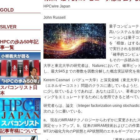
HPCwire Japan
GOLD
John Russell
SILVER
量子コンピューテ
高いシステムを追
ーションは量子コ
HPCの歩み50年記
を「模倣」はする
事一覧
で実行される技術
「確率的コンピュ
もその一歩踏み出
大学と東北大学の研究者は、Natureにおいて、確率ビ
し、最大945までの整数を因数分解した概念実証研究を
Kerem Casmari（パデュー大学）と深見俊輔（東北
（エネルギーコスト）問題のクラスに適しているようだ
スパコンリスト日
に少し似ているようであれば、あなたは正しい、著者は
本
ィングをエミュレートするためにも使用できると述べて
研究者らは、論文 （Integer factorization using stochastic 
次のように書いている。
a、 現在のMRAMテクノロジーからわずかに変更された
測定セットアップ。b、従来のMRAM技術およびこの作業
記事寄稿について
MTJの磁化方向のP状態とAP状態間のエネルギープロフ