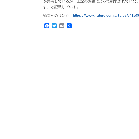
を共有しているが、上記の課題によって制限されていな
す」と記載している。
論文へのリンク：
https : //www.nature.com/articles/s415
Facebook
Twitter
Email
共
有