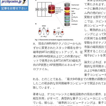
「重要な役割は
て果たされます
ークに触発され
ム内の他のpビッ
変動する堅牢で
こでは、スピン
的コンピューテ
し、断熱的およ
ィングによって
の実例である整
挙動を示すナノ
a、 現在のMRAMテクノロジーからわ
市販の磁気抵抗
ずかに変更されたスタック構造を持つ
変更することに
確率的MTJの測定セットアップ。b、従
端子pビットを
来のMRAM技術およびこの作業のpビ
ットで使用されるMTJのMTJの磁化方
論文によれば、
向のP状態とAP状態間のエネルギープ
能的な非同期ネ
ロファイル。
および4体の相
量子コンピュー
れる、とのことである。「最大945個までの整数の因数分
したこの初歩的な非同期確率コンピュータで実証されて
致しています。」
著者らは、デコヒーレンスと極低温動作の現在の要件、
相互作用」がすべて、典型的な量子コンピュータにとっ
ている。彼らは、「確率的コンピューティングは、量子