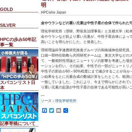
明
GOLD
HPCwire Japan
金やウランなどの重い元素は中性子星の合体で作られた
SILVER
理化学研究所（理研、野依良治理事長）と京都大学（松
金やウランなど鉄より重い元素が、中性子星合体によっ
HPCの歩み50年記
高いことを明らかにした。と発表した。
事一覧
理研理論科学連携研究推進グループの和南城伸也研究員
口雄一郎特任助教ら共同研究チームは、東京大学などの
て、一般相対性理論とニュートリノの影響を考慮した場
ーションを行い、その結果、中性子の一部がニュートリ
中性子の割合が60～90%程度にまで減少することが分
ン結果をもとに元素合成の数値計算をしたところ、観測
一致していました。これにより、今まで明らかにされて
スパコンリスト日
り重い元素の起源が中性子星の合体である可能性が高い
本
—
ソース：
理化学研究所
Facebook
Twitter
Email
共
有
記事寄稿について