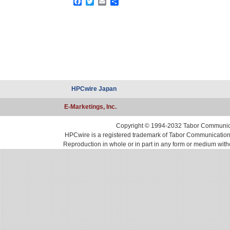
Facebook
Twitter
Email
共
有
HPCwire Japan
E-Marketings, Inc.
Copyright © 1994-2032 Tabor Communicati
HPCwire is a registered trademark of Tabor Communications, 
Reproduction in whole or in part in any form or medium with