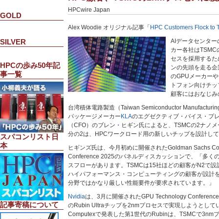
HPCwire Japan
GOLD
Alex Woodie オリジナル記事「
HPC Customers Flock to 
SILVER
AIデータセンタ
カー各社はTSM
セスを採用するた
HPCの歩み50年記
ンの先頭を走る企業
事一覧
のGPUメーカーや
トフォン向けチッ
顧客にはおなじみ
台湾積体電路製造（Taiwan Semiconductor Manufact
パッケージメーカー
KLA
のエグゼクティブ・バイス・プ
（CFO）のブレン・ヒギン氏によると、TSMCの2ナノ
分の2は、HPCワークロード用の新しいチップを設計し
スパコンリスト日
本
ヒギンズ氏は、今月初めに開催されたGoldman Sachs Commun
Conference 2025のパネルディスカッションで、「
スフローがあります。TSMCは15社ほどの顧客がN2で設
ハイパフォーマンス・コンピューティングの顧客が設計
分野ではかなり厳しい性能要件が要求されています。」
Nvidia
は、3月に開催されたGPU Technology Conferenc
記事寄稿について
のRubin Ultraチップを2nmプロセスで実現しようとしてい
Computexで発表した第1世代のRubinは、TSMCで3