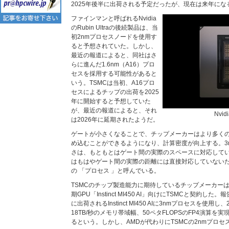
2025年後半に出荷される予定だったが、現在は来年にな
ファインマンと呼ばれるNvidia
のRubin Ultraの後続製品は、当
初2nmプロセスノードを使用す
ると予想されていた。しかし、
最近の報道によると、同社はさ
らに進んだ1.6nm（A16）プロ
セスを採用する可能性があると
いう。TSMCは当初、A16プロ
セスによるチップの出荷を2025
年に開始すると予想していた
が、最近の報道によると、それ
Nvid
は2026年に延期されたようだ。
ゲートが小さくなることで、チップメーカーはより多く
め込むことができるようになり、計算密度が向上する。3n
さは、もともとはゲート間の実際のスペースに対応して
はもはやゲート間の実際の距離には直接対応していないため
の 「プロセス 」と呼んでいる。
TSMCのチップ製造能力に期待しているチップメーカーはN
期GPU「Instinct MI450 AI」向けにTSMCと契約し
に出荷されるInstinct MI450 AIに3nmプロセスを使用
18TB/秒のメモリ帯域幅、50ペタFLOPSのFP4演算
るという。しかし、AMDが代わりにTSMCの2nmプロ