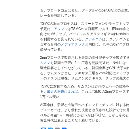
る。ブロードコムはまた、グーグルやOpenAIなどの企業
レータを設計している。
TSMCの2nmプロセスは、スマートフォンやラップトッ
予定だ。
アップル
はTSMCの大口顧客であり、iPhone向け
向けのM6チップ、バーチャルリアリティギア向けのVision 
を利用すると見られている。
クアルコム
は、クアルコム
合する台湾の
メディアテック
と同様に、TSMCの2nm
挙がっている。
2nmプロセスで製造される最新の高性能チップを製造でき
ムスン
も韓国の平沢に2nm工場を開設間近だ。Nvidia
製造顧客としてつながっている。韓国企業はGPU大手向け
る。サムスンはまた、テキサス工場を2nm対応にアップ
ーのテスラは現在、サムスンのテキサス・チップの最大
TSMCに対抗するため、サムスンは2nmウェハーの価格
る。
最近の報道によれば
、これはTSMCの2nmプロセ
1万ドル安い。
AI革命は、学習と推論用のハイエンド・チップに対する
プメーカーは、より優れた技術と改良された設計でその
ベルが今後5～10年続くかどうかは不明だ。しかし今のと
黄金時代は衰えることなく続いている。