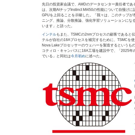
先日の投資家会議で、AMDのデータセンター責任者であ
は、次期AIチップInstinct MI450の性能について自慢げに語
GPUを上回ることを示唆した。「我々は、このチップが
ニング、推論、分散推論、強化学習ソリューションにな
います」と語った。
インテル
もまた、TSMCの2nmプロセスの顧客であると
テルが自社の18Aプロセスを補完するために、TSMCを
Nova Lakeプロセッサーのウェハーを製造するという
コティロ・キャンパスに18A工場を建設中で、「2025
でいる」と同社は
今月初め
に述べた。