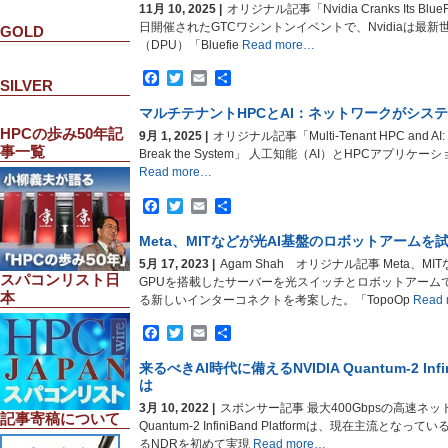
11月 10, 2025 |
オリジナル記事「Nvidia Cranks Its BlueFi
日開催されたGTCワシントンイベントで、Nvidiaは最
GOLD
（DPU）「Bluefie
Read more…
Facebook
Twitter
Email
共
SILVER
有
マルチテナントHPCとAI：ネットワークがシス
HPCの歩み50年記
9月 1, 2025 |
オリジナル記事「Multi-Tenant HPC and AI: Ho
事一覧
Break the System」 人工知能（AI）とHPCアプリ
Read more…
Facebook
Twitter
Email
共
有
Meta、MITなどが光AI基盤のロボットアームを
5月 17, 2023 |
Agam Shah オリジナル記事 Meta、MI
スパコンリスト日
GPUを搭載したサーバーを光スイッチとロボットアーム
本
る新しいインターコネクトを考案した。「TopoOp
Read 
Facebook
Twitter
Email
共
有
来るべきAI時代に備えるNVIDIA Quantum-2 Infin
は
3月 10, 2022 |
スポンサー記事 最大400Gbpsの高速ネッ
記事寄稿について
Quantum-2 InfiniBand Platformは、現在主流となって
るNDRを初めて実現
Read more…