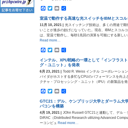
Facebook
Twitter
Email
共
有
室温で動作する高速な光スイッチをIBMとスコ
11月 10, 2021 |
光スイッチング技術は、多くの用途で期
いことが進歩の妨げになっていた。現在、IBMとスコル
は、室温で動作し、毎秒1兆回の演算を可能にする新しい
Read more…
Facebook
Twitter
Email
共
有
インテル、XPU戦略の一環として「インフラス
グ・ユニット」を発表
6月 23, 2021 |
Todd R. Weiss インテル コーポレ
バイダがホストする多忙なCPUのパフォーマンスを向上
クチャ・プロセッシング・ユニット（IPU）の新製品を発
Facebook
Twitter
Email
共
有
GTC21：デル、ケンブリッジ大学とダーラム大
パコンを構築
4月 19, 2021 |
JOhn Russell GTC21と連動して、
DiRAC（Distributed Research utilizing Advanc
ーコンピュ
Read more…