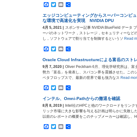
Facebook
Twitter
Email
共
有
エッジコンピューティングからスーパーコンピュ
な環境で高速化を実現 NVIDIA DPU
4月 5, 2021 |
スポンサー記事 NVIDIA BlueField データ
ーバのネットワーク，ストレージ，セキュリティーなど
し，ソフトウェアで割り当てを制御するというソ
Read 
Facebook
Twitter
Email
共
有
Oracle Cloud Infrastructureによる富岳
9月 7, 2020 |
Oliver Peckham 6月、理化学研究所
勢力「富岳」を発表し、スパコン界を震撼させた。このシステムの
ペタフロップスで、最新の世界で最も強力なス
Read mo
Facebook
Twitter
Email
共
有
インテル、Omni-Pathからの撤退を確認
8月 8, 2019 |
Intel社のHPCと他のワークロードをリ
リック市場に大きな影響を与える計画は明らかに失敗した。 CR
以前のレポートの概要をこのチップメーカーは確認し、H
Facebook
Twitter
Email
共
有