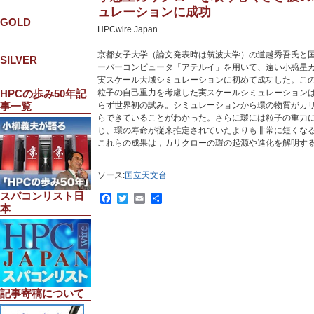
ュレーションに成功
GOLD
HPCwire Japan
京都女子大学（論文発表時は筑波大学）の道越秀吾氏と
SILVER
ーパーコンピュータ「アテルイ」を用いて、遠い小惑星
実スケール大域シミュレーションに初めて成功した。こ
粒子の自己重力を考慮した実スケールシミュレーション
HPCの歩み50年記
らず世界初の試み。シミュレーションから環の物質がカ
事一覧
らできていることがわかった。さらに環には粒子の重力
じ、環の寿命が従来推定されていたよりも非常に短くな
これらの成果は，カリクローの環の起源や進化を解明す
—
ソース:
国立天文台
スパコンリスト日
Facebook
Twitter
Email
共
本
有
記事寄稿について