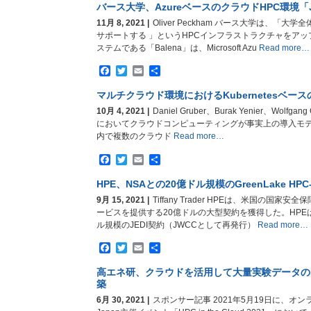
バース大学、AzureベースのクラウドHPC環境「J
11月 8, 2021 |
Oliver Peckham バース大学は、「
サポートする 」というHPCインフラストラクチャをア
ステムである「Balena」は、Microsoft Azu
Read more…
Facebook
Twitter
Email
共
有
マルチクラウド環境におけるKubernetesベー
10月 4, 2021 |
Daniel Gruber、Burak Yenier、Wolfgan
においてクラウドコンピューティングが事実上の導入モデ
内で複数のクラウド
Read more…
Facebook
Twitter
Email
共
有
HPE、NSAとの20億ドル規模のGreenLake HPC-
9月 15, 2021 |
Tiffany Trader HPEは、米国の国家安
ービスを提供する20億ドルの大型契約を獲得した。HPE
ル規模のJEDI契約（JWCCとして再発行）
Read more…
Facebook
Twitter
Email
共
有
高エネ研、クラウドを活用して大量実験データの
築
6月 30, 2021 |
スポンサー記事 2021年5月19日に、オンラ