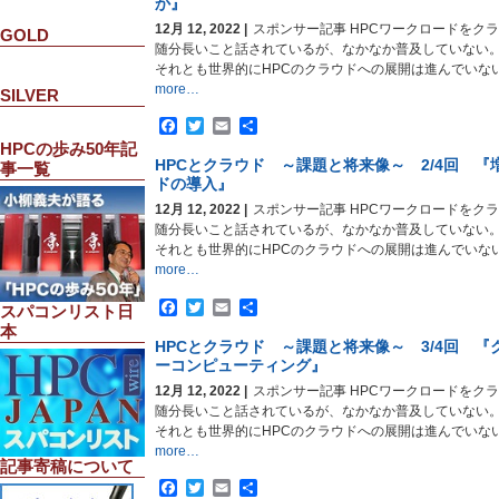
か』
12月 12, 2022 |
スポンサー記事 HPCワークロードをク
GOLD
随分長いこと話されているが、なかなか普及していない
それとも世界的にHPCのクラウドへの展開は進んでいな
more…
SILVER
Facebook
Twitter
Email
共
有
HPCの歩み50年記
HPCとクラウド ～課題と将来像～ 2/4回 
事一覧
ドの導入』
12月 12, 2022 |
スポンサー記事 HPCワークロードをク
随分長いこと話されているが、なかなか普及していない
それとも世界的にHPCのクラウドへの展開は進んでいな
more…
Facebook
Twitter
Email
共
スパコンリスト日
有
本
HPCとクラウド ～課題と将来像～ 3/4回 
ーコンピューティング』
12月 12, 2022 |
スポンサー記事 HPCワークロードをク
随分長いこと話されているが、なかなか普及していない
それとも世界的にHPCのクラウドへの展開は進んでいな
more…
記事寄稿について
Facebook
Twitter
Email
共