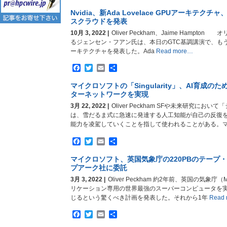
有
Nvidia、新Ada Lovelace GPUアーキテク
スクラウドを発表
10月 3, 2022 |
Oliver Peckham、Jaime Hampton
るジェンセン・フアン氏は、本日のGTC基調講演で、もうひと
ーキテクチャを発表した。Ada
Read more…
Facebook
Twitter
Email
共
有
マイクロソフトの「Singularity」、AI育成
ターネットワークを実現
3月 22, 2022 |
Oliver Peckham SFや未来研究に
は、雪だるま式に急速に発達する人工知能が自己の反復
能力を凌駕していくことを指して使われることがある。
Facebook
Twitter
Email
共
有
マイクロソフト、英国気象庁の220PBのテープ
プアーク社に委託
3月 3, 2022 |
Oliver Peckham 約2年前、英国の気象庁（
リケーション専用の世界最強のスーパーコンピュータを実
じるという驚くべき計画を発表した。それから1年
Read 
Facebook
Twitter
Email
共
有