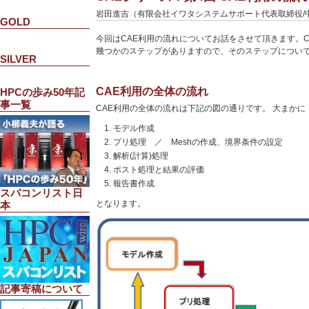
岩田進吉（有限会社イワタシステムサポート代表取締役/
GOLD
今回はCAE利用の流れについてお話をさせて頂きます。
幾つかのステップがありますので、そのステップについ
SILVER
CAE利用の全体の流れ
HPCの歩み50年記
事一覧
CAE利用の全体の流れは下記の図の通りです。 大まかに
モデル作成
プリ処理 ／ Meshの作成、境界条件の設定
解析(計算)処理
ポスト処理と結果の評価
報告書作成
スパコンリスト日
となります。
本
記事寄稿について