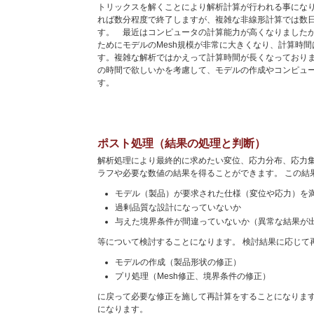
トリックスを解くことにより解析計算が行われる事になり
れば数分程度で終了しますが、複雑な非線形計算では数
す。 最近はコンピュータの計算能力が高くなりました
ためにモデルのMesh規模が非常に大きくなり、計算時
す。複雑な解析ではかえって計算時間が長くなっておりま
の時間で欲しいかを考慮して、モデルの作成やコンピュ
す。
ポスト処理（結果の処理と判断）
解析処理により最終的に求めたい変位、応力分布、応力
ラフや必要な数値の結果を得ることができます。 この結
モデル（製品）が要求された仕様（変位や応力）を
過剰品質な設計になっていないか
与えた境界条件が間違っていないか（異常な結果が
等について検討することになります。 検討結果に応じて
モデルの作成（製品形状の修正）
プリ処理（Mesh修正、境界条件の修正）
に戻って必要な修正を施して再計算をすることになります
になります。