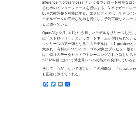
inference microservices）というダウンロード可
るためのインターフェースを提供する。NIMはガードレ
LLMの微調整を可能にする。エヌビディアは、NIMはイ
モデルデータの完全な制御を提供し、予測可能なスルー
ると述べている。
OpenAIは今月、o1という新しいモデルをリリースした
は「ストロベリー」というコードネームが付けられてい
ルシリーズの第一弾となるこのモデルは、o1-previewとo
意され、有料のChatGPTユーザを対象にプレビュー版とし
は、特注のデータセットでトレーニングされた新しいス
STEM科目において博士号レベルの能力を発揮している
そして、心配しないでほしい。この機能は、「strawber
も正確に教えてくれる。
Facebook
Twitter
Email
共
有