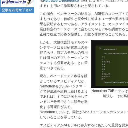
る
HelpSteer2-preference
（同社によると、指示にさらに
する）を用いて微調整されたと記されている。
この場合、ベンチマークの結果は、AI研究のコンセプト
すものであり、信頼性と安全性に対するユーザの要求や
果を説明するものである。アライメントは、カスタマイ
業は特定のユースケースに合わせてAIモデルを調整する
正確で役立つ応答を提供し、幻覚を排除することである
しかし、大規模言語モデルのベ
ンチマークはまだ研究途上の分
野であり、特定のモデルの有用
性は個々のアプリケーションで
テストする必要があることに留
意すべきである。
現在、AIハードウェア市場を独
占しているエヌビディアだが、
Nemotronモデルがベンチマー
Nemotron-70B
クで好成績を維持し続けるよう
解決し、その高
であれば、すでに活況を呈して
いるLLM分野でさらに競争が激
化する可能性がある。
Nemotronモデルは、同社がAIソリューションのワン
していることを示している。
エヌビディアがAIモデルに参入するにあたって重要な要素のひ