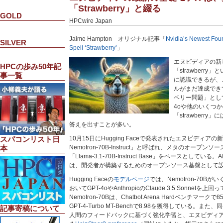
「Strawberry」と綴る
GOLD
HPCwire Japan
Jaime Hampton オリジナル記事「
Nvidia’s Newest Fou
SILVER
Spell ‘Strawberry’
」
エヌビディアの新
HPCの歩み50年記
「strawberr
事一覧
に認識できるが、こ
ルがまだ達成でき
ベリー問題」とし
4oや他のいくつ
「strawberr
答えを出すことが多い。
10月15日にHugging Faceで発表されたエヌビディアの新し
スパコンリスト日
Nemotron-70B-Instruct」と呼ばれ、メタのオープン
本
「Llama-3.1-70B-Instruct Base」をベースとしてい
は、開発者が構築するためのオープンソース基盤として
Hugging Faceの
モデルページ
では、Nemotron-70
おいてGPT-4oやAnthropicのClaude 3.5 Sonne
Nemotron-70Bは、Chatbot Arena Hardベンチマークで85.
GPT-4-Turbo MT-Benchで8.98を獲得している。また、
記事寄稿について
人間のフィードバックに基づく強化学習と、エヌビディ