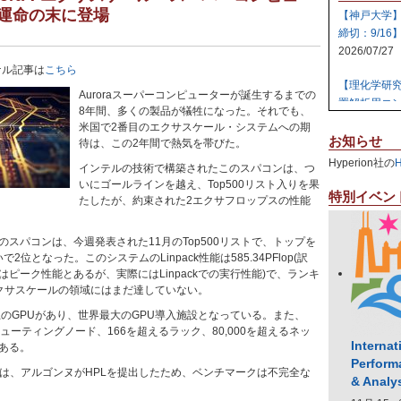
運命の末に登場
【神戸大学
締切：9/16
2026/07/27
ジナル記事は
こちら
【理化学研
Auroraスーパーコンピューターが誕生するまでの
置解析用コン
8年間、多くの製品が犠牲になった。それでも、
2026/07/27
米国で2番目のエクサスケール・システムへの期
お知らせ
待は、この2年間で熱気を帯びた。
【日本原子
Hyperion社の
インテルの技術で構築されたこのスパコンは、つ
テム 【締切:
いにゴールラインを越え、Top500リスト入りを果
2026/07/24
特別イベン
たしたが、約束された2エクサフロップスの性能
【日本原子
スパコンは、今週発表された11月のTop500リストで、トップを
ラスタ計算機
次いで2位となった。このシステムのLinpack性能は585.34PFlop(訳
2026/07/23
ピーク性能とあるが、実際にはLinpackでの実行性能)で、ランキ
クサスケールの領域にはまだ達していない。
【高知大学
社エレパ】 31
00以上のGPUがあり、世界最大のGPU導入施設となっている。また、
2026/07/21
ンピューティングノード、166を超えるラック、80,000を超えるネッ
Internat
ある。
Perform
いては、アルゴンヌがHPLを提出したため、ベンチマークは不完全な
& Analy