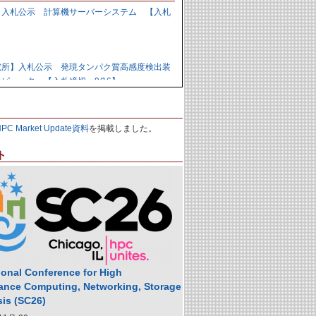
】入札公示 計算機サーバーシステム 【入札
】
究所】入札公示 発現タンパク質高感度検出装
ピュータ 【入札締切：9/16】
力研究開発機構】資料招請 ＧＰＵ計算機シス
HPC Market Update資料
を掲載しました。
9/1】
ト
力研究開発機構】入札公示 炉心損傷解析用ク
の購入 【入札締切：9/29】
】落札公示 人工知能用計算ノード 【株式会
,988,000円
ional Conference for High
ance Computing, Networking, Storage
sis (SC26)