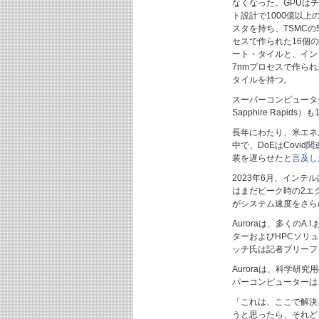
なくなった。GPUは
ト設計で1000億以上
スタを持ち、TSMCの
セスで作られた16個
ート・タイルと、イン
7nmプロセスで作られ
タイルを持つ。
スーパーコンピュータ
Sapphire Rapid
長年にわたり、米エネル
中で、DoEはCovi
装を遅らせたと
言及し
2023年6月、イン
はまだピーク時の2エ
がシステム速度をさら
Auroraは、多くの
ターおよびHPCソリ
ッチ氏は記者ブリーフ
Auroraは、科学研
パーコンピューターは
「これは、ここで解決
うと思ったら、それど