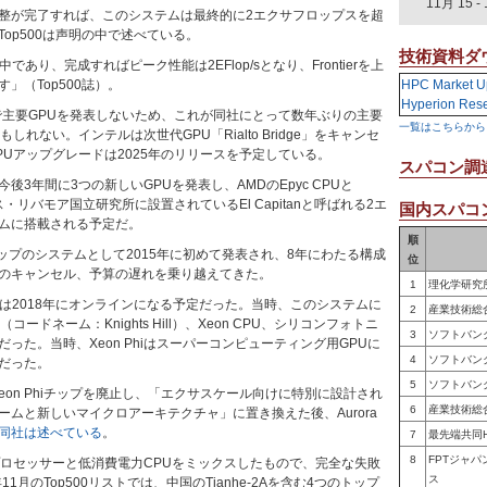
11月 15
-
整が完了すれば、このシステムは最終的に2エクサフロップスを超
op500は声明の中で述べている。
技術資料ダ
中であり、完成すればピーク性能は2EFlop/sとなり、Frontierを上
」（Top500誌）。
HPC Market U
Hyperion Res
まで主要GPUを発表しないため、これが同社にとって数年ぶりの主要
一覧はこちらから
しれない。インテルは次世代GPU「Rialto Bridge」をキャンセ
PUアップグレードは2025年のリリースを予定している。
スパコン調
後3年間に3つの新しいGPUを発表し、AMDのEpyc CPUと
ス・リバモア国立研究所に設置されているEl Capitanと呼ばれる2エ
国内スパコン
ムに搭載される予定だ。
順
タフロップのシステムとして2015年に初めて発表され、8年にわたる構成
位
のキャンセル、予算の遅れを乗り越えてきた。
1
理化学研究
テムは2018年にオンラインになる予定だった。当時、このシステムに
2
産業技術総
i（コードネーム：Knights Hill）、Xeon CPU、シリコンフォトニ
3
ソフトバン
った。当時、Xeon Phiはスーパーコンピューティング用GPUに
4
ソフトバン
だった。
5
ソフトバン
Xeon Phiチップを廃止し、「エクサスケール向けに特別に設計され
6
産業技術総
ームと新しいマイクロアーキテクチャ」に置き換えた後、Aurora
同社は述べている
。
7
最先端共同
8
FPTジャ
トルプロセッサーと低消費電力CPUをミックスしたもので、完全な失敗
ス
11月のTop500リストでは、中国のTianhe-2Aを含む4つのトップ