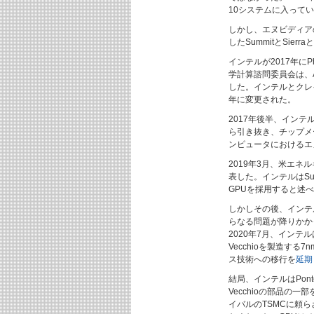
10システムに入って
しかし、エヌビディアの
したSummitとSier
インテルが2017年に
学計算諮問委員会は、
した。インテルとクレイ
年に変更された。
2017年後半、イン
ら引き抜き、チップメ
ンピュータにおけるエ
2019年3月、米エネ
表した。インテルはSuperc
GPUを採用すると述
しかしその後、インテ
らなる問題が降りかか
2020年7月、インテルは
Vecchioを製造する7
ス技術への移行を
延期
結局、インテルはPont
Vecchioの部品の一
イバルのTSMCに頼ら