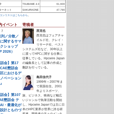
学
TSUBAME 4.0
61,600
ターネット
SAKURAONE
47,790
コンリストはこちらから
。
内イベント
寄稿者
西克也
 7
西克也はフェアチャ
年並列／分散／
イルド社、クレイ・
理に関するサマ
リサーチ社、ベスト
ークショップ
システムズ社など、30年以上
P 2026）
に渡ってHPCに関する仕事に
従事している。Hpcwire Japan
懇話会】第17
の編集長として記事の作成と
翻訳を行っている。
CAE懇話会
地区におけるデ
島田佳代子
イノベーション
1999年～2007年ま
例』
で英国在住。2001
年よりスポーツ、
懇話会】第107
旅、ビジネス、映画など幅広
AE懇話会 テ
いジャンルで執筆活動を開始
AI・最適化が
し、Hpcwire Japanでは主に日
本のHPC業界が世界に誇る研
く設計とものづ
究者、開発者の方々のインタ