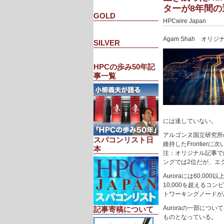
ターが8年間の
GOLD
HPCwire Japan
Agam Shah オリ
SILVER
HPCの歩み50年記
事一覧
には達していない。
アルゴンヌ国立研究所の
スパコンリスト日
維持したFrontierに
本
注：オリジナル記事では
ングでは2位だが、エ
Auroraには60,0
10,000を超えるコ
トワーキングノードが
Auroraの一部につ
記事寄稿について
ものとなっている。