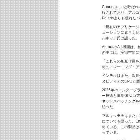
Connectomeと呼
行されており、アルゴ
Polarisよりも優
「現在のアプリケーシ
ューションに素早く到
ルキッチ氏は語った。
AuroraのA.I.
の中には、宇宙空間に
「これらの相互作用を
めのトレーニング・ア
インテルはまた、次世代
ヌビディアのGPUと競
2025年のエンタープライ
ー技術と汎用GPUコ
ネットスイッチングを
述べた。
ブルキッチ氏はまた、12
についても語った。Emer
めている。この製品は
っている。