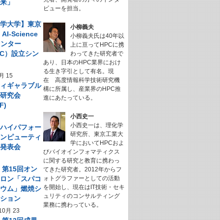
未来」
ビューを担当。
科学大学】東京
小柳義夫
I-Science
小柳義夫氏は40年以
センター
上に亘ってHPCに携
NeC）設立シン
わってきた研究者で
あり、日本のHPC業界におけ
ム
る生き字引として有名。現
月 15
在 高度情報科学技術研究機
フィギャラブル
構に所属し、産業界のHPC推
ム研究会
進にあたっている。
F)
小西史一
小西史一は、理化学
回 ハイパフォー
研究所、東京工業大
コンピューティ
学においてHPCおよ
究発表会
びバイオインフォマティクス
に関する研究と教育に携わっ
】第15回オン
てきた研究者。2012年からフ
サロン「スパコ
ォトグラファーとしての活動
を開始し、現在はIT技術・セキ
キウム」燃焼シ
ュリティのコンサルティング
ーション
業務に携わっている。
10月 23