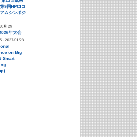
】第13回成果
第9回HPCIコ
シアムシンポジ
10月 29
2026年大会
5
-
2027/01/28
ional
nce on Big
d Smart
ing
mp)