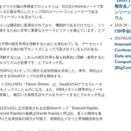
【RIST
報告会／
ばれるマウスの脳の再構築プロジェクトは、512台のAuroraノードで実
ンヌが最近導入したトップ20のスーパーコンピューターである
ンソー
れたパフォーマンスを見せている。
ウム
ョンは継続的に最適化されており、機能的であるだけでなく、ソリ
10月 26
-
達するために非常に重要なスケーラビリティを備えています」とブ
CBI学会
2027/01/2
機能は、粒子間の相互作用を理解するためにも使われている。データセット
Internat
存在する他の粒子やノイズによって汚染されているものがある。
Confere
Data an
理解するには、これらの相互作用を最も効果的に理解・参照するた
Comput
ルゴリズムが必要です」とブルキッチ氏。
(BigCo
GPUとA.I.チップに関する追加情報を共有した。来年、同社はエ
合するGaudi3チップの出荷を開始する。
ズ向けGPU「Falcon Shores」は、Gaudi3のAIアクセラレータ
アをミックスしたものになる。また、HBMメモリと標準的なイーサ
搭載し、幅広い大規模言語モデルをサポートするとブルキッチ氏は
月14日に正式発表される次期Xeonチップ「Emerald Rapids」
ald Rapidsの後継はGranite Rapidsと呼ばれ、多くの期待を集
A.I.と従来技術の両方が可能で、画期的なメモリと帯域幅技術を持