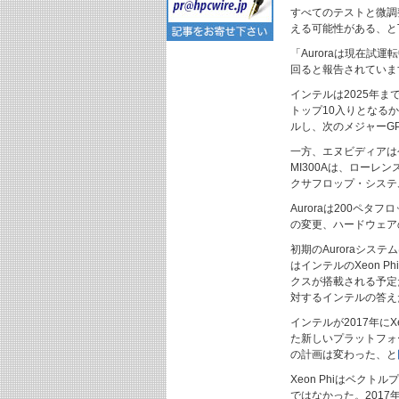
すべてのテストと微調
える可能性がある、とT
「Auroraは現在試運転
回ると報告されています
インテルは2025年
トップ10入りとなるかも
ルし、次のメジャーG
一方、エヌビディアは今
MI300Aは、ローレン
クサフロップ・システ
Auroraは200ペ
の変更、ハードウェア
初期のAuroraシス
はインテルのXeon Ph
クスが搭載される予定だ
対するインテルの答え
インテルが2017年に
た新しいプラットフォ
の計画は変わった、と
Xeon Phiはベク
ではなかった。2017年