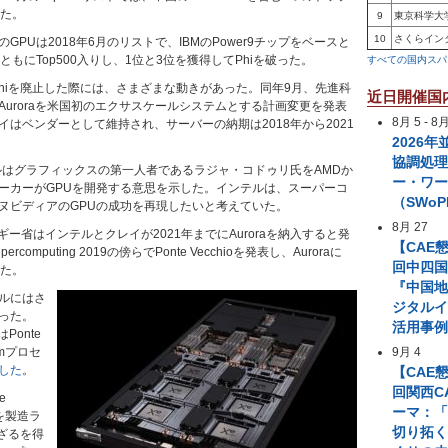
いた。
9
東京科学大
10
さくらイン
GPUは2018年6月のリストで、IBMのPower9チップをベースと
raとともにTop500入りし、1位と3位を獲得してPhiを破った。
すべての国内スパ
Phiを廃止した際には、さまざまな動きがあった。同年9月、先進科
近日開催国
Auroraを米国初のエクサスケールシステムとする計画変更を発表
8月 5
-
8月
はベンダーとして維持され、サーバーの納期は2018年から2021
2026
協調処
テルはグラフィックスの第一人者であるラジャ・コドゥリ氏をAMDか
ー・ワ
ーカーがGPUを開発する意思を示した。インテルは、スーパーコ
（SWoP
ヌビディアのGPUの成功を再現したいと考えていた。
8月 27
ルギー省はインテルとクレイが2021年までにAuroraを納入すると発
【CAE
omputing 2019の傍らでPonte Vecchioを発表し、Auroraに
回中四国
べた。
『中国
ルにはさ
ジタル
った。
活用事
Ponte
nmプロセ
9月 4
した
。
【CAE
回関西C
e
ーマ：「
部を製造ラ
切り拓
ざるを得