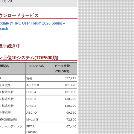
11月 20
ウンロードサービス
pdate @HPC User Forum 2026 Spring –
earch
。
達手続き中
上位10システム(TOP500順)
機関名
システム名
ピーク性能
(TFLOPS)
所
富岳
537,212
合研究所
ABCI 3.0
181,490
ク株式会社
CHIE-4
151,880
ク株式会社
CHIE-3
138,320
ク株式会社
CHIE-2
138,320
合研究所
ABCI-Q
99,350
HPC基盤施設
Miyabi-G
72,800
パンホールディング
FPT AI
67,440
Factory