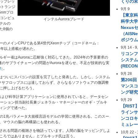
くりの
チップレッ
のトランジ
9月 9
5nmプロ
【東京
のコンピュ
インテルAuroraブレード
科学大学 A
テルの
Nexus
た8個の
（AIS
ポジウ
ーのメインCPUである第4世代Xeonチップ（コードネーム：
9月 14
-
9
s）も1年以上搭載が遅れた。
リコン
ギー省はAuroraに忍耐強く対応してきた。2024年の予算要求の
システ
d関連のサプライチェーンの問題がAuroraを遅らせ、不足が技術的な実
(RECON
た
。
9月 28
テルはついにスパコンの設置を完了したと発表した。しかし、システム
第206
クサフロップスには達しておらず、さらなるソフトウェアの微調整
マンス
に押し上げるだろう。
ング研
A.I.および科学計算アプリケーションに使用されていると、データセン
9月 29
ューション担当副社長兼ジェネラル・マネージャーのオギ・ブルキ
【RIST
ィングで述べた。
ライン
究用の1兆パラメータ大規模言語モデルの学習に使用される。このスー
ンコロ
、マウスの脳の再構築にも使われる。
ミュレ
される問題の複雑さを物語っています。人間の脳をマッピングしよ
10月 22
-
ころではありません」とブルキッチ氏は言う。