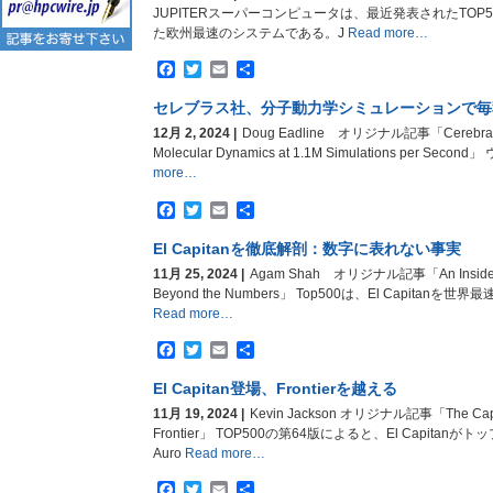
JUPITERスーパーコンピュータは、最近発表されたTOP
た欧州最速のシステムである。J
Read more…
Facebook
Twitter
Email
共
有
セレブラス社、分子動力学シミュレーションで毎
12月 2, 2024 |
Doug Eadline オリジナル記事「Cerebras S
Molecular Dynamics at 1.1M Simulations per S
more…
Facebook
Twitter
Email
共
有
El Capitanを徹底解剖：数字に表れない事実
11月 25, 2024 |
Agam Shah オリジナル記事「An Inside Look
Beyond the Numbers」 Top500は、El Capita
Read more…
Facebook
Twitter
Email
共
有
El Capitan登場、Frontierを越える
11月 19, 2024 |
Kevin Jackson オリジナル記事「The Capta
Frontier」 TOP500の第64版によると、El Capitanがト
Auro
Read more…
Facebook
Twitter
Email
共