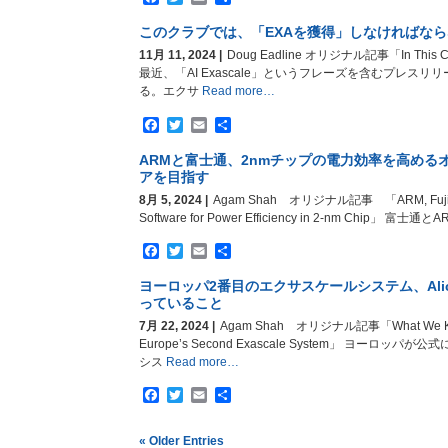
有
このクラブでは、「EXAを獲得」しなければなら
11月 11, 2024 |
Doug Eadline オリジナル記事「In This Club
最近、「AI Exascale」というフレーズを含むプレス
る。エクサ
Read more…
Facebook
Twitter
Email
共
有
ARMと富士通、2nmチップの電力効率を高める
アを目指す
8月 5, 2024 |
Agam Shah オリジナル記事 「ARM, Fujitsu 
Software for Power Efficiency in 2-nm Chip」 富士通
Facebook
Twitter
Email
共
有
ヨーロッパ2番目のエクサスケールシステム、Alice
っていること
7月 22, 2024 |
Agam Shah オリジナル記事「What We Know 
Europe’s Second Exascale System」 ヨーロ
シス
Read more…
Facebook
Twitter
Email
共
有
« Older Entries