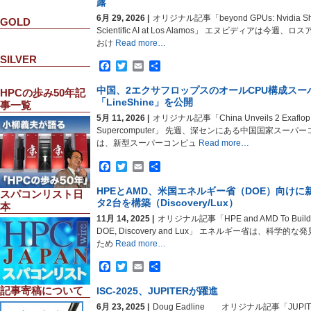
露
6月 29, 2026 |
オリジナル記事「beyond GPUs: Nvidia Show
GOLD
Scientific AI at Los Alamos」 エヌビディアは今
おけ
Read more…
SILVER
Facebook
Twitter
Email
共
有
中国、2エクサフロップスのオールCPU構成スー
HPCの歩み50年記
「LineShine」を公開
事一覧
5月 11, 2026 |
オリジナル記事「China Unveils 2 Exaflop, A
Supercomputer」 先週、深センにある中国国家スー
は、新型スーパーコンピュ
Read more…
Facebook
Twitter
Email
共
有
HPEとAMD、米国エネルギー省（DOE）向け
スパコンリスト日
タ2台を構築（Discovery/Lux）
本
11月 14, 2025 |
オリジナル記事「HPE and AMD To Build Tw
DOE, Discovery and Lux」 エネルギー省は、科学
ため
Read more…
Facebook
Twitter
Email
共
有
記事寄稿について
ISC-2025、JUPITERが躍進
6月 23, 2025 |
Doug Eadline オリジナル記事「JUPITER R