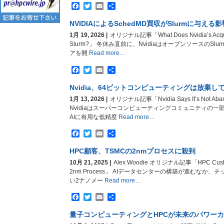
Facebook
Twitter
Email
共
有
NVIDIAによるSchedMD買収がSlurmに与える
1月 19, 2026 |
オリジナル記事「What Does Nvidia’s Acquisi
Slurm?」 冬休み直前に、NvidiaはオープンソースのS
アを開
Read more…
Facebook
Twitter
Email
共
有
Nvidia、64ビットコンピューティングは放棄し
1月 13, 2026 |
オリジナル記事「Nvidia Says It’s Not Aband
Nvidiaはスーパーコンピューティングコミュニティの
AIに有用な低精度
Read more…
Facebook
Twitter
Email
共
有
HPC顧客、TSMCの2nmプロセスに殺到
10月 21, 2025 |
Alex Woodie オリジナル記事「HPC Customer
2nm Process」 AIデータセンターの構築が進むなか
い2ナノメー
Read more…
Facebook
Twitter
Email
共
有
量子コンピューティングとHPCが未来のパワー