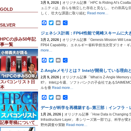
3月 9, 2026 |
オリジナル記事「HPC Is Riding AI’s Coatta
ュニティは、自らを独立した存在と見なし、その崇高な
GOLD
しく、壮大な課題に取り組む
Read more…
Facebook
Twitter
Email
共
SILVER
有
ジェネシス計画：FP64性能で尾崎スキームに大
HPCの歩み50年記
3月 2, 2026 |
オリジナル記事「Genesis Mission Will Lean H
事一覧
FP64 Capability」 エネルギー省科学担当次官ダリオ・
more…
Facebook
Twitter
Email
共
有
Z-Angleメモリとは？ Intelが開発している理由
2月 9, 2026 |
オリジナル記事「What is Z-Angle Memory and 
スパコンリスト日
It?」 Intelは今週、ソフトバンクの子会社であるSAIM
本
ルを垂
Read more…
Facebook
Twitter
Email
共
有
データが科学を再構築する–第三部：インフラ・
1月 26, 2026 |
オリジナル記事「How Data is Changing Scie
Infrastructure Layer」 本シリーズ第一部では、
記事寄稿について
野外調査や実験
Read more…