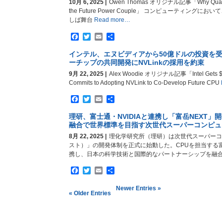
10月 6, 2025 |
Owen Thomas オリジナル記事「Why Quantu
the Future Power Couple」 コンピューティン
しば舞台
Read more…
Facebook
Twitter
Email
共
有
インテル、エヌビディアから50億ドルの投資を受け
ーチップの共同開発にNVLinkの採用を約束
9月 22, 2025 |
Alex Woodie オリジナル記事「Intel Gets $5B 
Commits to Adopting NVLink to Co-Develop Future CPU
Facebook
Twitter
Email
共
有
理研、富士通・NVIDIAと連携し「富岳NEXT」
融合で世界標準を目指す次世代スーパーコンピュ
8月 22, 2025 |
理化学研究所（理研）は次世代スーパーコ
スト）」の開発体制を正式に始動した。CPUを担当する富士
携し、日本の科学技術と国際的なパートナーシップを融
Facebook
Twitter
Email
共
有
Newer Entries »
« Older Entries